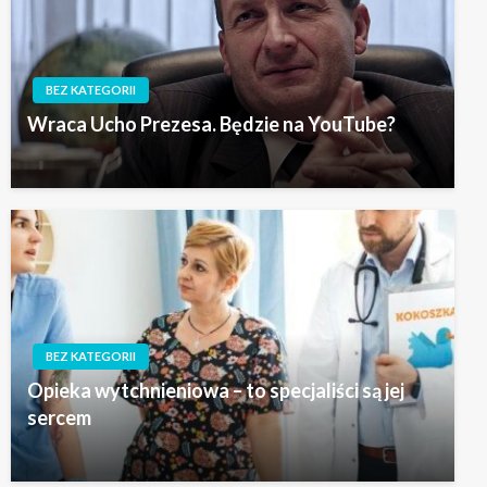
BEZ KATEGORII
Wraca Ucho Prezesa. Będzie na YouTube?
BEZ KATEGORII
Opieka wytchnieniowa – to specjaliści są jej
sercem