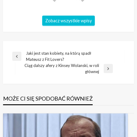
Zobacz wszystkie wpisy
Nawigacja
Jaki jest stan kobiety, na którą spadł
Poprzedni
Mateusz z Fit Lovers?
wpisu
wpis
Ciąg dalszy afery z Kinsey Wolanski, w roli
Następny
głównej
wpis
MOŻE CI SIĘ SPODOBAĆ RÓWNIEŻ