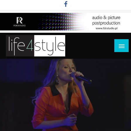
Przejdź
do
treści
life4style.pl