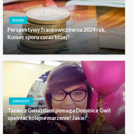
BIZNES
Perspektywy frankowiczów na 2024 rok.
Koniec sporu coraz bliżej?
GWIAZDY
Taniec z Gwiazdami pomaga Dominice Gwit
spełniać kolejne marzenie! Jakie?