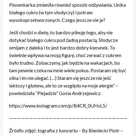
Piosenkarka zmieniła również sposób odżywiania. Unika
białego cukru (w tym słodyczy) i potraw
wysokoprzetworzonych. Czego jeszcze nie je?
Jeśli chodzi o dietę, to bardzo pilnuję tego, aby nie
dotykać białego cukru pod żadną postacią. Słodycze
omijam z daleka i to jest bardzo dobry kierunek. To
świetnie wpływa na moją figurę, choć zerwać z cukrem
było trudno. Zobaczymy, jak będzie na wakacjach, bo
tam pewnie czeka na mnie wiele pokus. Postaram się być
silna i im nie ulegać. (…) Staram się jeszcze nie jeść
laktozy i glutenu, ale to ze względu na moje alergie” –
powiedziała “Plejadzie” Gosia Andrzejewicz.
https://www.instagram.com/p/B4CR_0UHsL5/
————————————————————————————————
Źródło zdjęć: tografia z koncertu – By Bieniecki Piotr –