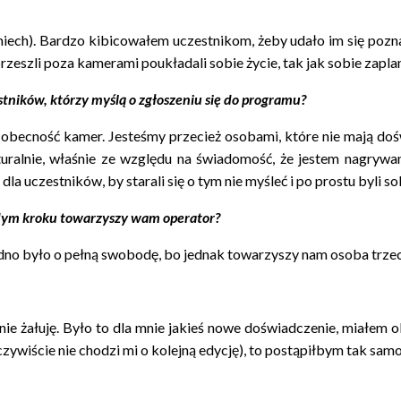
(śmiech). Bardzo kibicowałem uczestnikom, żeby udało im się pozna
przeszli poza kamerami poukładali sobie życie, tak jak sobie zapla
stników, którzy myślą o zgłoszeniu się do programu?
ch obecność kamer. Jesteśmy przecież osobami, które nie mają d
uralnie, właśnie ze względu na świadomość, że jestem nagrywa
la uczestników, by starali się o tym nie myśleć i po prostu byli so
żdym kroku towarzyszy wam operator?
dno było o pełną swobodę, bo jednak towarzyszy nam osoba trzeci
nie żałuję. Było to dla mnie jakieś nowe doświadczenie, miałem 
ywiście nie chodzi mi o kolejną edycję), to postąpiłbym tak samo