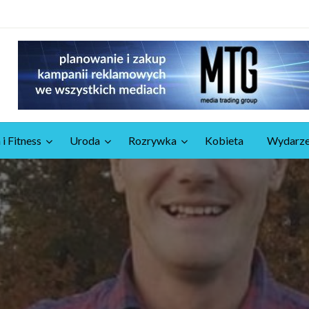
 i Fitness
Uroda
Rozrywka
Kobieta
Wydarze