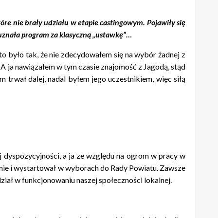
óre nie brały udziału w etapie castingowym. Pojawiły się
w uznała program za klasyczną „ustawkę”…
 to było tak, że nie zdecydowałem się na wybór żadnej z
e. A ja nawiązałem w tym czasie znajomość z Jagodą, stąd
 trwał dalej, nadal byłem jego uczestnikiem, więc siłą
ej dyspozycyjności, a ja ze względu na ogrom w pracy w
mie i wystartował w wyborach do Rady Powiatu. Zawsze
dział w funkcjonowaniu naszej społeczności lokalnej.