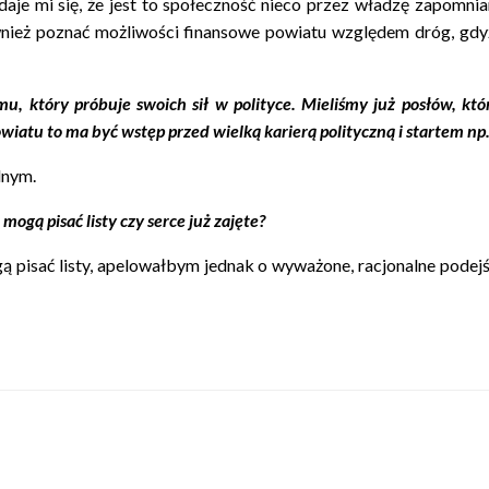
daje mi się, że jest to społeczność nieco przez władzę zapomni
ież poznać możliwości finansowe powiatu względem dróg, gdyż
u, który próbuje swoich sił w polityce. Mieliśmy już posłów, któ
wiatu to ma być wstęp przed wielką karierą polityczną i startem 
lnym.
ogą pisać listy czy serce już zajęte?
ą pisać listy, apelowałbym jednak o wyważone, racjonalne podejś