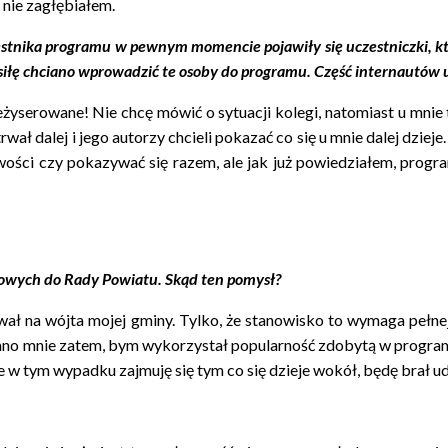
 nie zagłębiałem.
czestnika programu w pewnym momencie pojawiły się uczestniczki, kt
na siłę chciano wprowadzić te osoby do programu. Część internautó
reżyserowane! Nie chcę mówić o sytuacji kolegi, natomiast u mnie
wał dalej i jego autorzy chcieli pokazać co się u mnie dalej dziej
ości czy pokazywać się razem, ale jak już powiedziałem, program
owych do Rady Powiatu. Skąd ten pomysł?
ował na wójta mojej gminy. Tylko, że stanowisko to wymaga pełn
no mnie zatem, bym wykorzystał popularność zdobytą w progra
e w tym wypadku zajmuję się tym co się dzieje wokół, będę brał u