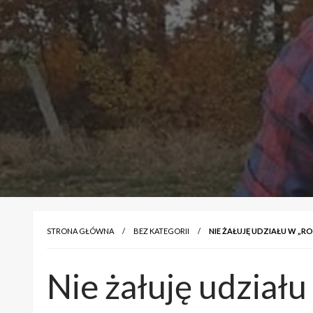
STRONA GŁÓWNA
BEZ KATEGORII
NIE ŻAŁUJĘ UDZIAŁU W „R
Nie żałuję udzia