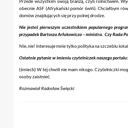
Przede wszystkim swoją branżą, czyli rolnictwem. Wy
obecnie ASF (Afrykański pomór świń). Chciałbym równ
domów znajdujących się przy polnej drodze.
Nie jesteś pierwszym uczestnikiem popularnego program
przypadek Bartosza Arłukowicza – ministra. Czy Rada Po
Nie, nie! Interesuje mnie tylko polityka na szczeblu loka
Ostatnie pytanie w imieniu czytelniczek naszego portalu: m
(śmiech) W tej chwili nie mam nikogo. Czytelniczki mog
osoby zaistnieć.
Rozmawiał Radosław Święcki
ZOSTAW ODPOWIEDŹ