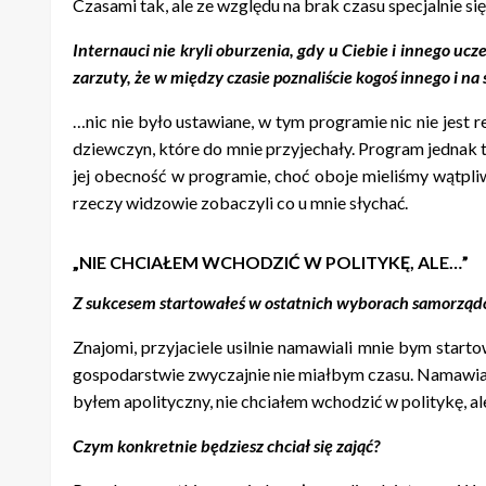
Czasami tak, ale ze względu na brak czasu specjalnie się
Internauci nie kryli oburzenia, gdy u Ciebie i innego u
zarzuty, że w między czasie poznaliście kogoś innego i 
…nic nie było ustawiane, w tym programie nic nie jest 
dziewczyn, które do mnie przyjechały. Program jednak tr
jej obecność w programie, choć oboje mieliśmy wątpliw
rzeczy widzowie zobaczyli co u mnie słychać.
„NIE CHCIAŁEM WCHODZIĆ W POLITYKĘ, ALE…”
Z sukcesem startowałeś w ostatnich wyborach samorząd
Znajomi, przyjaciele usilnie namawiali mnie bym start
gospodarstwie zwyczajnie nie miałbym czasu. Namawia
byłem apolityczny, nie chciałem wchodzić w politykę, al
Czym konkretnie będziesz chciał się zająć?