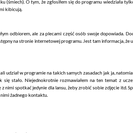
ku (śmiech). O tym, że zgłosiłem się do programu wiedziała tyl
mi kibicują.
iłym odbiorem, ale za plecami część osób swoje dopowiada. Doci
stępny na stronie internetowej programu. Jest tam informacja, że
li udział w programie na takich samych zasadach jak ja, natomiast
k się stało. Niejednokrotnie rozmawiałem na ten temat z uczes
 z nimi spotkać jedynie dla lansu, żeby zrobić sobie zdjęcie itd.
z nimi żadnego kontaktu.