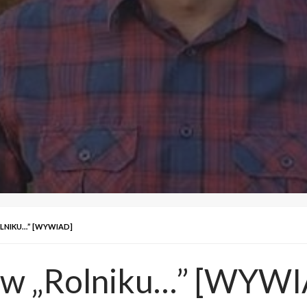
OLNIKU…” [WYWIAD]
łu w „Rolniku…” [WYW