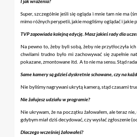
I jak wrażenia?
Super, szczególnie jeśli się ogląda i mnie tam nie ma 
mimo różnych perypetii, jakie mogliśmy oglądać i jakie 
TVP zapowiada kolejną edycję. Masz jakieś rady dla ucze
Na pewno to, żeby byli sobą, żeby nie przytłoczyła i
chwilami trudno było mi zachowywać się zupełnie nat
pokazane, zmontowane itd. A to nie ma sensu. Stąd rada d
Same kamery są gdzieś dyskretnie schowane, czy na ka
Nie byliśmy nagrywani ukrytą kamerą, stąd czasami tru
Nie żałujesz udziału w programie?
Nie ukrywam, że na początku żałowałem, ale teraz nie, 
gdybym miał dziś decydować, czy wysłać zgłoszenie (ocz
Dlaczego wcześniej żałowałeś?