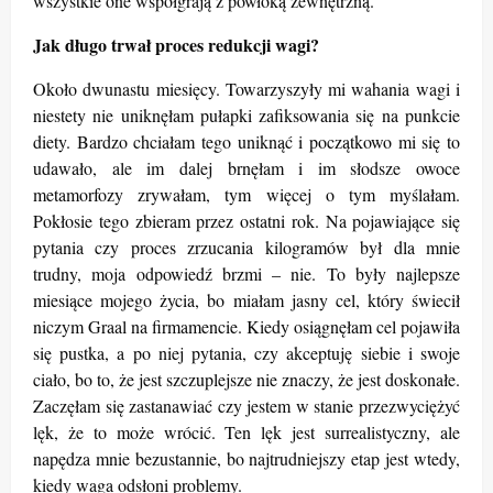
wszystkie one współgrają z powłoką zewnętrzną.
Jak długo trwał proces redukcji wagi?
Około dwunastu miesięcy. Towarzyszyły mi wahania wagi i
niestety nie uniknęłam pułapki zafiksowania się na punkcie
diety. Bardzo chciałam tego uniknąć i początkowo mi się to
udawało, ale im dalej brnęłam i im słodsze owoce
metamorfozy zrywałam, tym więcej o tym myślałam.
Pokłosie tego zbieram przez ostatni rok. Na pojawiające się
pytania czy proces zrzucania kilogramów był dla mnie
trudny, moja odpowiedź brzmi – nie. To były najlepsze
miesiące mojego życia, bo miałam jasny cel, który świecił
niczym Graal na firmamencie. Kiedy osiągnęłam cel pojawiła
się pustka, a po niej pytania, czy akceptuję siebie i swoje
ciało, bo to, że jest szczuplejsze nie znaczy, że jest doskonałe.
Zaczęłam się zastanawiać czy jestem w stanie przezwyciężyć
lęk, że to może wrócić. Ten lęk jest surrealistyczny, ale
napędza mnie bezustannie, bo najtrudniejszy etap jest wtedy,
kiedy waga odsłoni problemy.