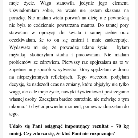
moje życie. Waga stanowiła jedynie jego element.
Uświadomiłam sobie, że wcale nie jestem skazana na
porażkę. Nie miałam wielu porwań na dietę, a z pewnością
nie była to codziennie powtarzana mantra. Do tamtej pory
stawałam w opozycji do świata i samej siebie oraz
oczekiwałam, że to on się zmieni i mnie zaakceptuje.
Wydawało mi się, że prowadzę udane życie – byłam
mężatką, skończyłam studia i pracowałam. Nie miałam
problemów ze zdrowiem. Pierwszy raz spojrzałam na to w
zupełnie inny sposób w sylwestra, który spędziłam w domu
na nieprzyjemnych refleksjach. Tego wieczoru podjęłam
decyzję, że nadszedł czas na zmiany, które objęłyby nie tylko
wagę, ale całe moje życie, nawyki żywieniowe i postrzeganie
własnej osoby. Zaczęłam bardzo ostrożnie, nie mówiąc o tym
nikomu. To był odpowiedni moment, ponieważ dojrzałam do
tego.
Udało się Pani osiągnąć imponujący rezultat – 70 kg
mniej. Czy zdarza się, że ktoś Pani nie rozpoznaje?