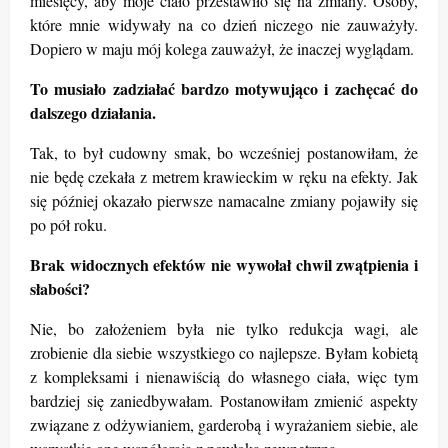
miesięcy, aby moje ciało przestawiło się na zmiany. Osoby,
które mnie widywały na co dzień niczego nie zauważyły.
Dopiero w maju mój kolega zauważył, że inaczej wyglądam.
To musiało zadziałać bardzo motywująco i zachęcać do
dalszego działania.
Tak, to był cudowny smak, bo wcześniej postanowiłam, że
nie będę czekała z metrem krawieckim w ręku na efekty. Jak
się później okazało pierwsze namacalne zmiany pojawiły się
po pół roku.
Brak widocznych efektów nie wywołał chwil zwątpienia i
słabości?
Nie, bo założeniem była nie tylko redukcja wagi, ale
zrobienie dla siebie wszystkiego co najlepsze. Byłam kobietą
z kompleksami i nienawiścią do własnego ciała, więc tym
bardziej się zaniedbywałam. Postanowiłam zmienić aspekty
związane z odżywianiem, garderobą i wyrażaniem siebie, ale