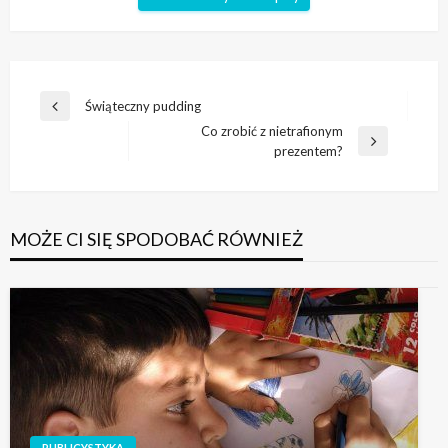
Nawigacja
Świąteczny pudding
Poprzedni
wpisu
Co zrobić z nietrafionym
wpis
Następny
prezentem?
wpis
MOŻE CI SIĘ SPODOBAĆ RÓWNIEŻ
PUBLICYSTYKA