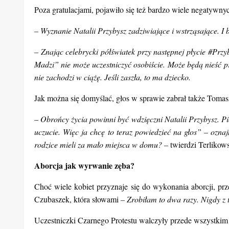
szanujmy!
– napisała na Instagramie piosenkarka.
– brawo NATALIA
– napisała na Facebooku Maria Peszek.
Przbysz jak ‘mama Madzi’?
Poza gratulacjami, pojawiło się też bardzo wiele negatywny
– Wyznanie Natalii Przybysz zadziwiające i wstrząsające. I 
– Znając celebrycki półświatek przy następnej płycie #Pr
Madzi” nie może uczestniczyć osobiście. Może będą nieść p
nie zachodzi w ciążę. Jeśli zaszła, to ma dziecko.
Jak można się domyślać, głos w sprawie zabrał także Tomas
– Obrońcy życia powinni być wdzięczni Natalii Przybysz. P
uczucie. Więc ja chcę to teraz powiedzieć na głos” – oznaj
rodzice mieli za mało miejsca w domu? –
twierdzi Terlikows
Aborcja jak wyrwanie zęba?