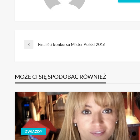
Zobacz w
Nawigacja
Finaliści konkursu Mister Polski 2016
Poprzedni
wpis
wpisu
MOŻE CI SIĘ SPODOBAĆ RÓWNIEŻ