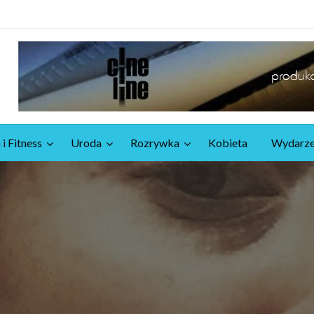
 i Fitness
Uroda
Rozrywka
Kobieta
Wydarze