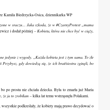
rze Kamila Biedrzycka-Osica, dziennikarka WP
uszczone w sraczu… Jaka szkoda, że w #CzarnyProtest „mama
iewicz i dodał później
– Kobieta, która nie chce być w ciąży,
e jedynie z wygody. „Każda kobieta jest z tym sama. To złe
Przybysz, gdy dowiedzą się, że ich brat/siostra zginęli, bo