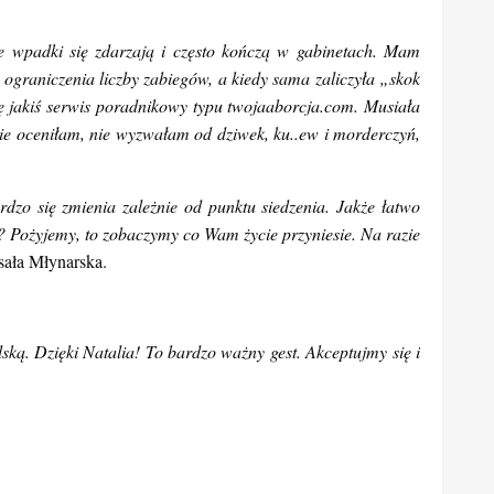
ujących postawę Natalii Przybysz.
o czwarta, dorosła Polka usuwała ciążę choć raz w życiu –
działa w WO. Polki, które to zrobiły mają partnerów i
 fikcją. Że korzystają na nim pośrednicy załatwiający zabiegi
że wpadki się zdarzają i często kończą w gabinetach. Mam
 ograniczenia liczby zabiegów, a kiedy sama zaliczyła „skok
zę jakiś serwis poradnikowy typu twojaaborcja.com. Musiała
j nie oceniłam, nie wyzwałam od dziwek, ku..ew i morderczyń,
dzo się zmienia zależnie od punktu siedzenia. Jakże łatwo
? Pożyjemy, to zobaczymy co Wam życie przyniesie. Na razie
sała Młynarska.
lską. Dzięki Natalia! To bardzo ważny gest. Akceptujmy się i