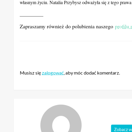
Choć wiele kobiet przyznaje się do wykonania aborcji, prze
Czubaszek, która słowami
–
Zrobiłam to dwa razy. Nigdy z 
Uczestniczki Czarnego Protestu walczyły przede wszystkim o
własnym życiu. Natalia Przybysz odważyła się z tego prawa sk
__________
Zapraszamy również do polubienia naszego
profilu
ZOSTAW ODPOWIEDŹ
Musisz się
zalogować
, aby móc dodać komentarz.