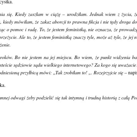
, która w poście na Facebooku zwróciła się do wszystkich osób krytyk
aborcyjnym coming outem Natalii Przybysz, czytam to i nie wierzę! C
jsce dokładnie z tych samych powodów, o których Natalia opowie
 którzy doskonale wiedzą, że tzw. ” kompromis aborcyjny” jest w Polsce
cystka.
nia się. Kiedy zaszłam w ciążę – urodziłam. Jednak wiem z życia, 
, kiedy mówiłam, że zakaz aborcji to prawna fikcja i nie tędy droga do
ąc o pomoc i radę. To, że jestem feministką, nie oznacza, że prowad
rzeżycie. Ale to, że jestem feministką znaczy tyle, może aż tyle, że je
żenie.
ków. Bo nie jestem na jej miejscu. Bo wiem, że punkt widzenia bar
steście sędziowie sądu wielkiego internetowego? Za kogo się uważacie
odniesioną przyłbicą mówi: „Tak zrobiłam to! „. Rozejrzyjcie się
– napi
ka.
nej odwagi żeby podzielić się tak intymną i trudną historią z całą Po