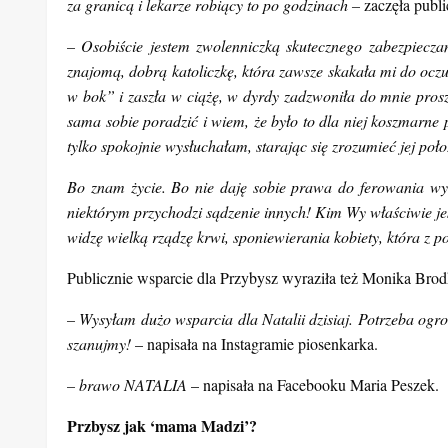
W obronie Natalii stanęła między innymi Paulina Młynarska
– Nie do śmiechu mi dziś. Rośnie fala hejtu spowodowana 
pisze Młynarska. Większość z tych zabiegów miała mie
przyjaciółki/przyjaciół. To jest jakaś ogromna rzesza ludzi,
za granicą i lekarze robiący to po godzinach –
zaczęła publi
– Osobiście jestem zwolenniczką skutecznego zabezpiecza
znajomą, dobrą katoliczkę, która zawsze skakała mi do oczu
w bok” i zaszła w ciążę, w dyrdy zadzwoniła do mnie prosz
sama sobie poradzić i wiem, że było to dla niej koszmarne p
tylko spokojnie wysłuchałam, starając się zrozumieć jej poło
Bo znam życie. Bo nie daję sobie prawa do ferowania wyro
niektórym przychodzi sądzenie innych! Kim Wy właściwie je
widzę wielką rządzę krwi, sponiewierania kobiety, która z p
Publicznie wsparcie dla Przybysz wyraziła też Monika Brod
– Wysyłam dużo wsparcia dla Natalii dzisiaj. Potrzeba ogrom