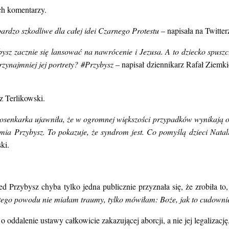
ch komentarzy.
bardzo szkodliwe dla całej idei Czarnego Protestu
– napisała na Twitte
zybysz zacznie się lansować na nawrócenie i Jezusa. A to dziecko sp
rzynajmniej jej portrety? #Przybysz
– napisał dziennikarz Rafał Ziemk
z Terlikowski.
iosenkarka ujawniła, że w ogromnej większości przypadków wynikają on
mia Przybysz. To pokazuje, że syndrom jest. Co pomyślą dzieci Natalii 
ki.