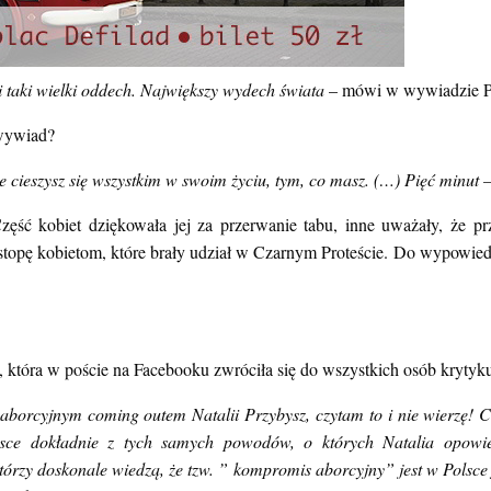
i taki wielki oddech. Największy wydech świata
– mówi w wywiadzie P
 wywiad?
e cieszysz się wszystkim w swoim życiu, tym, co masz. (…) Pięć minut 
ęść kobiet dziękowała jej za przerwanie tabu, inne uważały, że pr
 w stopę kobietom, które brały udział w Czarnym Proteście. Do wypowi