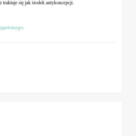
 bo po prostu nie chciała dziecka. Była to zmarła już Maria
 że ja to zrobiłam
– kilka lat temu wstrząsnęła Polakami.
ę, wszystkie podkreślały, że kobiety mają prawo decydować o
 traktuje się jak środek antykoncepcji.
ernetowego.