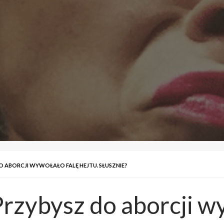
DO ABORCJI WYWOŁAŁO FALĘ HEJTU. SŁUSZNIE?
Przybysz do aborcji wy