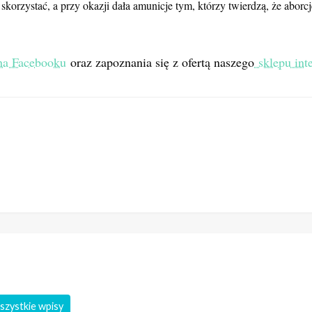
d Przybysz chyba tylko jedna publicznie przyznała się, że zrobiła to,
tego powodu nie miałam traumy, tylko mówiłam: Boże, jak to cudownie,
 oddalenie ustawy całkowicie zakazującej aborcji, a nie jej legalizacj
orzystać, a przy okazji dała amunicje tym, którzy twierdzą, że aborcje
 na Facebooku
oraz zapoznania się z ofertą naszego
sklepu int