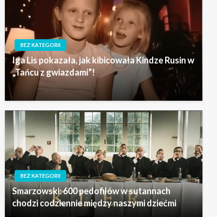
BEZ KATEGORII
Iga Lis pokazała, jak kibicowała Kindze Rusin w
„Tańcu z gwiazdami”!
BEZ KATEGORII
Smarzowski: 600 pedofilów w sutannach
chodzi codziennie między naszymi dziećmi