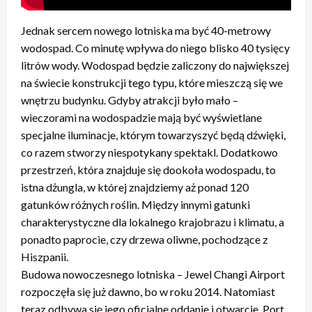
Jednak sercem nowego lotniska ma być 40-metrowy
wodospad. Co minutę wpływa do niego blisko 40 tysięcy
litrów wody. Wodospad będzie zaliczony do największej
na świecie konstrukcji tego typu, które mieszczą się we
wnętrzu budynku. Gdyby atrakcji było mało –
wieczorami na wodospadzie mają być wyświetlane
specjalne iluminacje, którym towarzyszyć będą dźwięki,
co razem stworzy niespotykany spektakl. Dodatkowo
przestrzeń, która znajduje się dookoła wodospadu, to
istna dżungla, w której znajdziemy aż ponad 120
gatunków różnych roślin. Między innymi gatunki
charakterystyczne dla lokalnego krajobrazu i klimatu, a
ponadto paprocie, czy drzewa oliwne, pochodzące z
Hiszpanii.
Budowa nowoczesnego lotniska – Jewel Changi Airport
rozpoczęła się już dawno, bo w roku 2014. Natomiast
teraz odbywa się jego oficjalne oddanie i otwarcie. Port