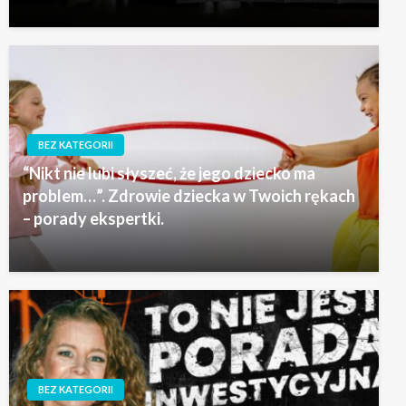
BEZ KATEGORII
“Nikt nie lubi słyszeć, że jego dziecko ma
problem…”. Zdrowie dziecka w Twoich rękach
– porady ekspertki.
BEZ KATEGORII