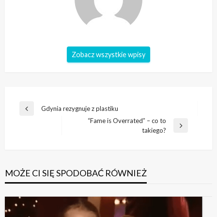
Zobacz wszystkie wpisy
Nawigacja
Gdynia rezygnuje z plastiku
Poprzedni
wpisu
“Fame is Overrated” – co to
wpis
Następny
takiego?
wpis
MOŻE CI SIĘ SPODOBAĆ RÓWNIEŻ