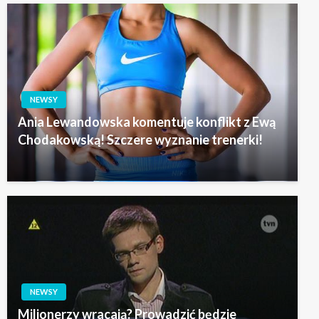
NEWSY
Ania Lewandowska komentuje konflikt z Ewą
Chodakowską! Szczere wyznanie trenerki!
NEWSY
Milionerzy wracają? Prowadzić będzie