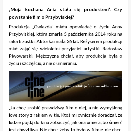
„Moja kochana Ania stała się produktem”. Czy
powstanie film o Przybylskiej?
Produkcja „Gwiazda” miała opowiadać o życiu Anny
Przybylskiej, która zmarła 5 października 2014 roku na
raka trzustki. Aktorka miała 36 lat. Reżyserem produkcji
miał zająć się wieloletni przyjaciel artystki, Radosław
Piwowarski. Mężczyzna chciał, aby produkcja była o
życiu i szczęściu, a nie o umieraniu.
„Ja chcę zrobić prawdziwy film o niej, a nie wymyśloną
love story z rakiem w tle. Ktoś mi cynicznie doradzał, że
ludzie pójdą do kina zobaczyć, jak ona umiera, bo śmierć
jest chwytliwa. Nie chcę, żeby to było w filmie, nie chcę,