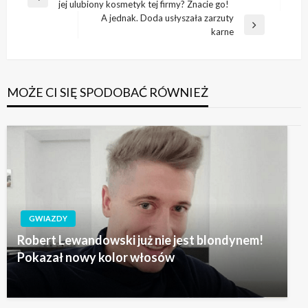
Poprzedni
jej ulubiony kosmetyk tej firmy? Znacie go!
wpisu
wpis
A jednak. Doda usłyszała zarzuty
Następny
karne
wpis
MOŻE CI SIĘ SPODOBAĆ RÓWNIEŻ
GWIAZDY
Robert Lewandowski już nie jest blondynem!
Pokazał nowy kolor włosów