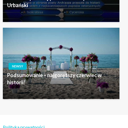
Urbański
NEWSY
Podsumowanie – najgorętszy czerwiec w
historii!
Polityka prywatności