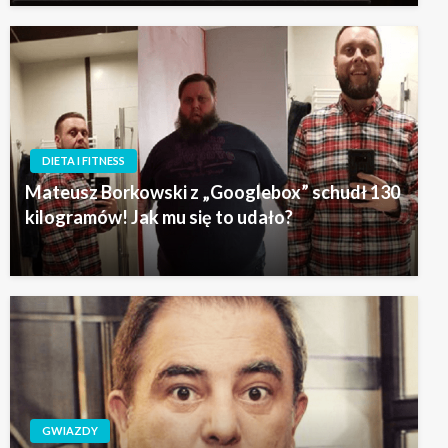
DIETA I FITNESS
Mateusz Borkowski z „Googlebox” schudł 130
kilogramów! Jak mu się to udało?
GWIAZDY