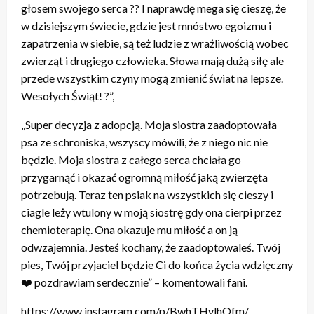
głosem swojego serca ?? I naprawdę mega się cieszę, że
w dzisiejszym świecie, gdzie jest mnóstwo egoizmu i
zapatrzenia w siebie, są też ludzie z wrażliwością wobec
zwierząt i drugiego człowieka. Słowa mają dużą siłę ale
przede wszystkim czyny mogą zmienić świat na lepsze.
Wesołych Świąt! ?”,
„Super decyzja z adopcją. Moja siostra zaadoptowała
psa ze schroniska, wszyscy mówili, że z niego nic nie
będzie. Moja siostra z całego serca chciała go
przygarnąć i okazać ogromną miłość jaką zwierzęta
potrzebują. Teraz ten psiak na wszystkich się cieszy i
ciagle leży wtulony w moją siostrę gdy ona cierpi przez
chemioterapię. Ona okazuje mu miłość a on ją
odwzajemnia. Jesteś kochany, że zaadoptowaleś. Twój
pies, Twój przyjaciel będzie Ci do końca życia wdzięczny
❤️ pozdrawiam serdecznie” – komentowali fani.
https://www.instagram.com/p/BwhTHvlhOfm/