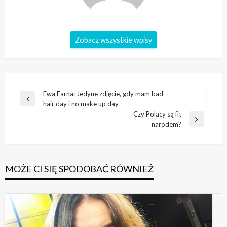
Zobacz wszystkie wpisy
Nawigacja
Ewa Farna: Jedyne zdjęcie, gdy mam bad
Poprzedni
hair day i no make up day
wpisu
wpis
Czy Polacy są fit
Następny
narodem?
wpis
MOŻE CI SIĘ SPODOBAĆ RÓWNIEŻ