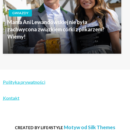
GWIAZDY
Mama Ani Lewandowskiej nie była
zachwycona związkiem córki z piłkarzem?
Wiemy!
Polityka prywatności
Kontakt
Motyw od Silk Themes
CREATED BY LIFE4STYLE