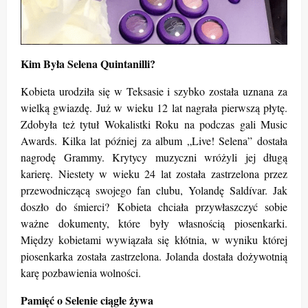
Kim Była Selena Quintanilli?
Kobieta urodziła się w Teksasie i szybko została uznana za
wielką gwiazdę. Już w wieku 12 lat nagrała pierwszą płytę.
Zdobyła też tytuł Wokalistki Roku na podczas gali Music
Awards. Kilka lat później za album „
Live! Selena” dostała
nagrodę Grammy. Krytycy muzyczni wróżyli jej długą
karierę. Niestety w wieku 24 lat została zastrzelona przez
przewodniczącą swojego fan clubu,
Yolandę Saldívar. Jak
doszło do śmierci? Kobieta
chciała przywłaszczyć sobie
ważne dokumenty, które były własnością piosenkarki.
Między kobietami wywiązała się kłótnia, w wyniku której
piosenkarka została zastrzelona. Jolanda dostała dożywotnią
karę pozbawienia wolności.
Pamięć o Selenie ciągle żywa