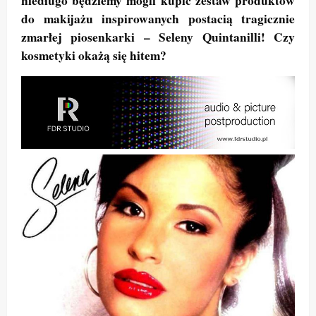
niedługo będziemy mogli kupić zestaw produktów
do makijażu inspirowanych postacią tragicznie
zmarłej piosenkarki – Seleny Quintanilli! Czy
kosmetyki okażą się hitem?