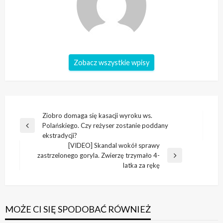
Zobacz wszystkie wpisy
Nawigacja
Ziobro domaga się kasacji wyroku ws.
Polańskiego. Czy reżyser zostanie poddany
wpisu
Poprzedni
ekstradycji?
wpis
[VIDEO] Skandal wokół sprawy
zastrzelonego goryla. Zwierzę trzymało 4-
Następny
latka za rękę
wpis
MOŻE CI SIĘ SPODOBAĆ RÓWNIEŻ