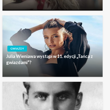
GWIAZDY
Julia Wieniawa wystąpi w 11. edycji „Tańca z
gwiazdami”?