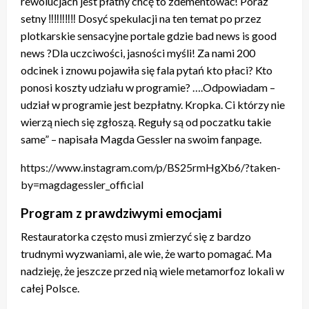
rewolucjach jest płatny chcę to zdementować! Poraz
setny ‼‼‼‼‼ Dosyć spekulacji na ten temat po przez
plotkarskie sensacyjne portale gdzie bad news is good
news ?Dla uczciwości, jasności myśli! Za nami 200
odcinek i znowu pojawiła się fala pytań kto płaci? Kto
ponosi koszty udziału w programie? ….Odpowiadam –
udział w programie jest bezpłatny. Kropka. Ci którzy nie
wierzą niech się zgłoszą. Reguły są od poczatku takie
same” – napisała Magda Gessler na swoim fanpage.
https://www.instagram.com/p/BS25rmHgXb6/?taken-
by=magdagessler_official
Program z prawdziwymi emocjami
Restauratorka często musi zmierzyć się z bardzo
trudnymi wyzwaniami, ale wie, że warto pomagać. Ma
nadzieję, że jeszcze przed nią wiele metamorfoz lokali w
całej Polsce.