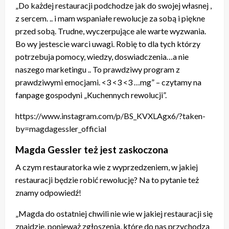
„Do każdej restauracji podchodze jak do swojej własnej ,
z sercem. .. i mam wspaniałe rewolucje za sobą i piękne
przed sobą. Trudne, wyczerpujące ale warte wyzwania.
Bo wy jestescie warci uwagi. Robię to dla tych którzy
potrzebuja pomocy, wiedzy, doswiadczenia…a nie
naszego marketingu .. To prawdziwy program z
prawdziwymi emocjami. <3 <3 <3 …mg” – czytamy na
fanpage gospodyni „Kuchennych rewolucji”.
https://www.instagram.com/p/BS_KVXLAgx6/?taken-
by=magdagessler_official
Magda Gessler też jest zaskoczona
A czym restauratorka wie z wyprzedzeniem, w jakiej
restauracji będzie robić rewolucję? Na to pytanie też
znamy odpowiedź!
„Magda do ostatniej chwili nie wie w jakiej restauracji się
znajdzie, ponieważ zgłoszenia, które do nas przychodzą