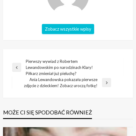
Zobacz wszystkie wpisy
Nawigacja
Pierwszy wywiad z Robertem
Lewandowskim po narodzinach Klary!
wpisu
Poprzedni
Piłkarz zmieniał już pieluchę?
wpis
Ania Lewandowska pokazała pierwsze
Następny
zdjęcie z dzieckiem! Zobacz uroczą fotkę!
wpis
MOŻE CI SIĘ SPODOBAĆ RÓWNIEŻ