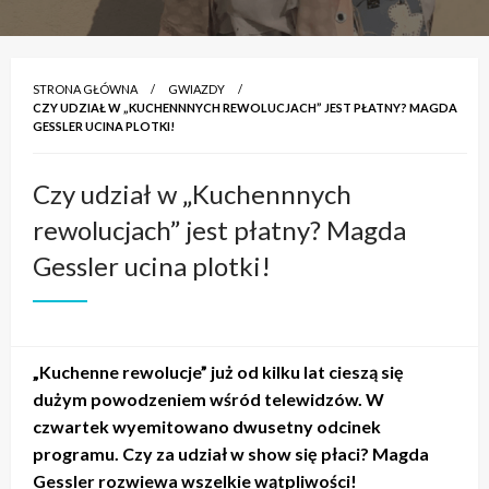
STRONA GŁÓWNA
GWIAZDY
CZY UDZIAŁ W „KUCHENNNYCH REWOLUCJACH” JEST PŁATNY? MAGDA
GESSLER UCINA PLOTKI!
Czy udział w „Kuchennnych
rewolucjach” jest płatny? Magda
Gessler ucina plotki!
„Kuchenne rewolucje” już od kilku lat cieszą się
dużym powodzeniem wśród telewidzów. W
czwartek wyemitowano dwusetny odcinek
programu. Czy za udział w show się płaci? Magda
Gessler rozwiewa wszelkie wątpliwości!