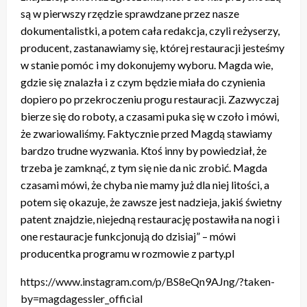
są w pierwszy rzędzie sprawdzane przez nasze
dokumentalistki, a potem cała redakcja, czyli reżyserzy,
producent, zastanawiamy się, której restauracji jesteśmy
w stanie pomóc i my dokonujemy wyboru. Magda wie,
gdzie się znalazła i z czym będzie miała do czynienia
dopiero po przekroczeniu progu restauracji. Zazwyczaj
bierze się do roboty, a czasami puka się w czoło i mówi,
że zwariowaliśmy. Faktycznie przed Magdą stawiamy
bardzo trudne wyzwania. Ktoś inny by powiedział, że
trzeba je zamknąć, z tym się nie da nic zrobić. Magda
czasami mówi, że chyba nie mamy już dla niej litości, a
potem się okazuje, że zawsze jest nadzieja, jakiś świetny
patent znajdzie, niejedną restaurację postawiła na nogi i
one restauracje funkcjonują do dzisiaj” – mówi
producentka programu w rozmowie z party.pl
https://www.instagram.com/p/BS8eQn9AJng/?taken-
by=magdagessler_official