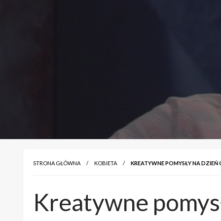
STRONA GŁÓWNA
KOBIETA
KREATYWNE POMYSŁY NA DZIEŃ
Kreatywne pomysł