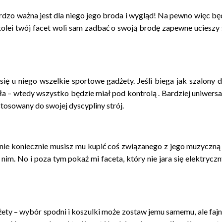
dzo ważna jest dla niego jego broda i wygląd! Na pewno więc będz
 kolei twój facet woli sam zadbać o swoją brodę zapewne ucieszy 
się u niego wszelkie sportowe gadżety. Jeśli biega jak szalony 
a – wtedy wszystko będzie miał pod kontrolą . Bardziej uniwers
osowany do swojej dyscypliny strój.
nie koniecznie musisz mu kupić coś związanego z jego muzyczną z
nim. No i poza tym pokaż mi faceta, który nie jara się elektryc
ety – wybór spodni i koszulki może zostaw jemu samemu, ale fajną