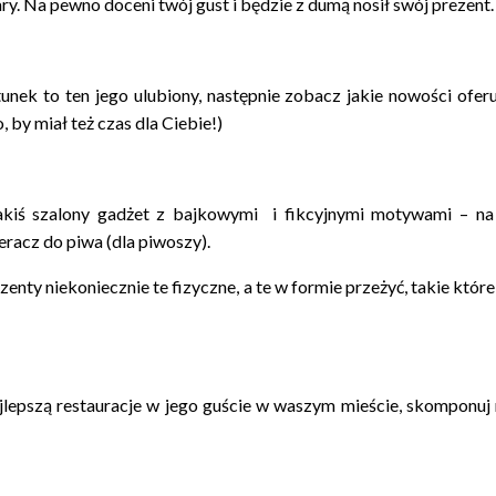
ulary. Na pewno doceni twój gust i będzie z dumą nosił swój prezent
tunek to ten jego ulubiony, następnie zobacz jakie nowości ofer
, by miał też czas dla Ciebie!)
jakiś szalony gadżet z bajkowymi i fikcyjnymi motywami – n
eracz do piwa (dla piwoszy).
enty niekoniecznie te fizyczne, a te w formie przeżyć, takie kt
lepszą restauracje w jego guście w waszym mieście, skomponuj 