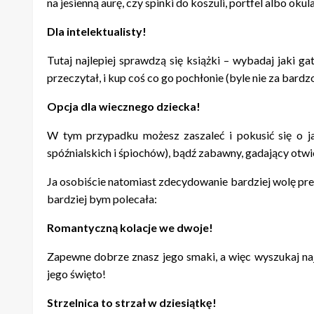
na jesienną aurę, czy spinki do koszuli, portfel albo ok
Dla intelektualisty!
Tutaj najlepiej sprawdzą się książki – wybadaj jaki ga
przeczytał, i kup coś co go pochłonie (byle nie za bardzo
Opcja dla wiecznego dziecka!
W tym przypadku możesz zaszaleć i pokusić się o 
spóźnialskich i śpiochów), bądź zabawny, gadający otwi
Ja osobiście natomiast zdecydowanie bardziej wolę prez
bardziej bym polecała:
Romantyczną kolacje we dwoje!
Zapewne dobrze znasz jego smaki, a więc wyszukaj naj
jego święto!
Strzelnica to strzał w dziesiątkę!