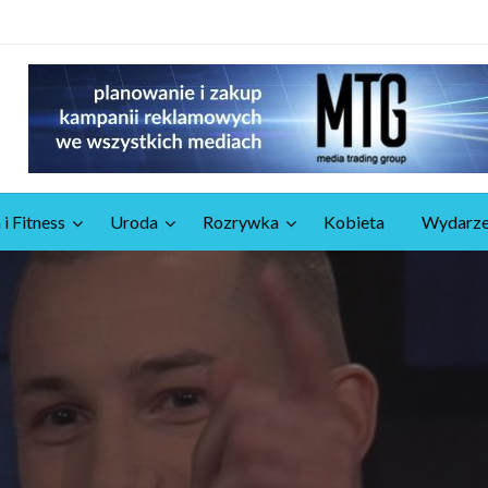
 i Fitness
Uroda
Rozrywka
Kobieta
Wydarze