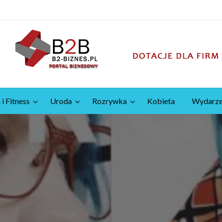
 i Fitness
Uroda
Rozrywka
Kobieta
Wydarze