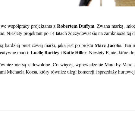
Robertem Duffym
we współpracy projektanta z
. Zwana marką „młod
e. Niestety projektant po 14 latach zdecydował się na zamknięcie tej dz
Marc Jacobs
ią bardziej prestiżowej marki, jaką jest po prostu
. Ten r
Luellę Bartley
Katie Hiller
kreatywne marki:
i
. Niestety Panie, które do
 również nie są zadowolone. Co więcej, wprowadzenie Marc by Marc Ja
tami Michaela Korsa, który również uległ komercji i sprzedaży hurtowej