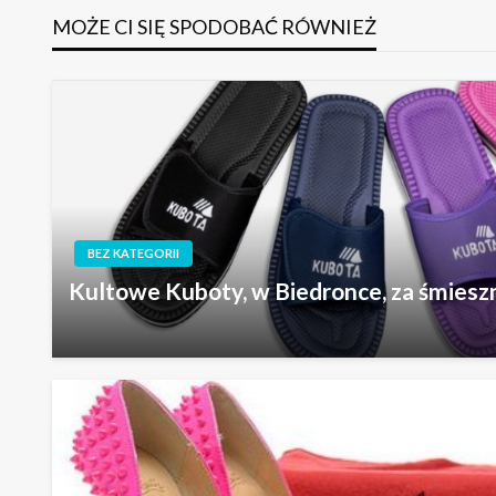
MOŻE CI SIĘ SPODOBAĆ RÓWNIEŻ
BEZ KATEGORII
Kultowe Kuboty, w Biedronce, za śmiesz