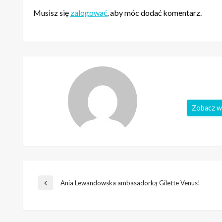
Musisz się
zalogować
, aby móc dodać komentarz.
Zobacz w
Nawigacja
Ania Lewandowska ambasadorką Gilette Venus!
Poprzedni
wpis
wpisu