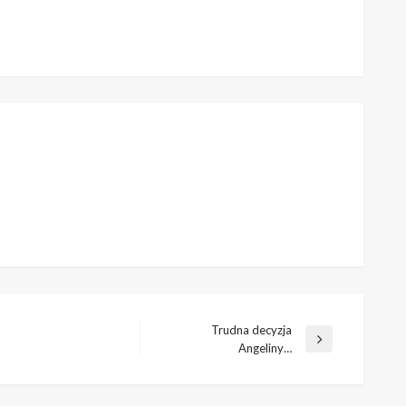
Trudna decyzja
Następny
Angeliny…
wpis