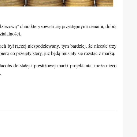
zieżową” charakteryzowała się przystępnymi cenami, dobrą
iałalności.
uch był raczej niespodziewany, tym bardziej, że niecałe trzy
piero co przejęły stery, już będą musiały się rozstać z marką.
cobs do stałej i prestiżowej marki projektanta, może nieco
.