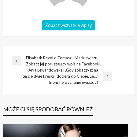
Zobacz wszystkie wpisy
Nawigacja
Elisabeth Revol o Tomaszu Mackiewiczu!
Poprzedni
Zobacz jej poruszający wpis na Facebooku
wpisu
wpis
Ania Lewandowska: „Gdy zobaczysz na
teście dwie kreski i dociera do Ciebie, że…”
Następny
Intymne wyznanie gwiazdy!
wpis
MOŻE CI SIĘ SPODOBAĆ RÓWNIEŻ