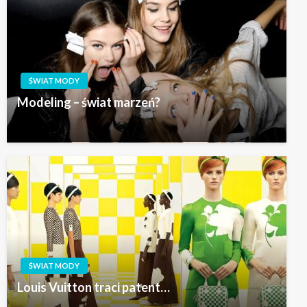
ŚWIAT MODY
Modeling – świat marzeń?
ŚWIAT MODY
Louis Vuitton traci patent…