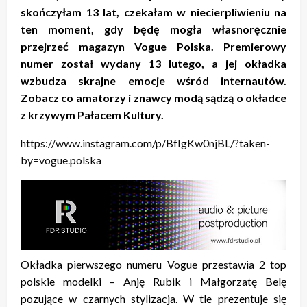
skończyłam 13 lat, czekałam w niecierpliwieniu na
ten moment, gdy będę mogła własnoręcznie
przejrzeć magazyn Vogue Polska. Premierowy
numer został wydany 13 lutego, a jej okładka
wzbudza skrajne emocje wśród internautów.
Zobacz co amatorzy i znawcy modą sądzą o okładce
z krzywym Pałacem Kultury.
https://www.instagram.com/p/BfIgKw0njBL/?taken-
by=vogue.polska
Okładka pierwszego numeru Vogue przestawia 2 top
polskie modelki – Anję Rubik i Małgorzatę Belę
pozujące w czarnych stylizacja. W tle prezentuje się