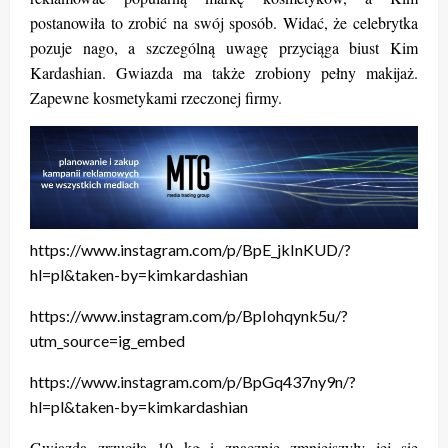
postanowiła to zrobić na swój sposób. Widać, że celebrytka
pozuje nago, a szczególną uwagę przyciąga biust Kim
Kardashian. Gwiazda ma także zrobiony pełny makijaż.
Zapewne kosmetykami rzeczonej firmy.
https://www.instagram.com/p/BpE_jkInKUD/?
hl=pl&taken-by=kimkardashian
https://www.instagram.com/p/BpIohqynk5u/?
utm_source=ig_embed
https://www.instagram.com/p/BpGq437ny9n/?
hl=pl&taken-by=kimkardashian
Gwiazda zrzuciła 10 kg i znacznie zmniejszyły jej się