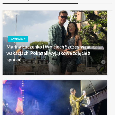
GWIAZDY
Marina Łuczenko i Wojciech Szczęsny na
wakacjach. Pokazali wyjątkowe zdjęcie z
synem!