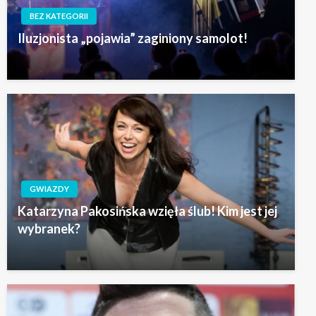
BEZ KATEGORII
Iluzjonista „pojawia” zaginiony samolot!
GWIAZDY
Katarzyna Pakosińska wzięła ślub! Kim jest jej
wybranek?