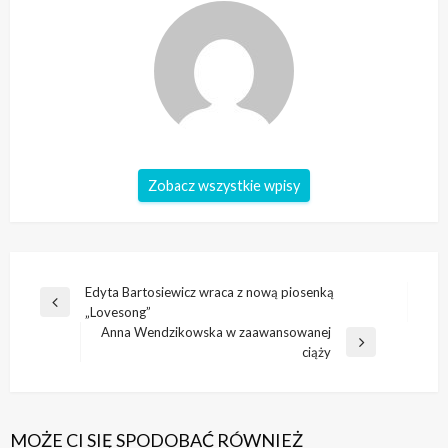
Zobacz wszystkie wpisy
Nawigacja
Edyta Bartosiewicz wraca z nową piosenką
Poprzedni
„Lovesong”
wpisu
wpis
Anna Wendzikowska w zaawansowanej
Następny
ciąży
wpis
MOŻE CI SIĘ SPODOBAĆ RÓWNIEŻ