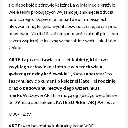
się niepokoić o zdrowie księżnej, a w Internecie krążyło
wiele teorii próbujących wyjaśnić jej zniknięcie z życia
publicznego. Dopiero po ponad dwóch miesiącach
ukrywania się, księżna wydała oświadczenie, że cierpi na
nowotwór. Media i liczni fani ponownie zabrali głos, tym
razem wspierając księżną w chorobie z wielu zakątków
świata.
ARTE.tv przedstawia portret kobiety, która ze
zwykłego człowieka stała się w oczach wielu
gwiazdą rodziny królewskiej. „Kate superstar” to
fascynujący dokument o księżnej Kate i jej rodzinie
oraz o budowaniu niezwykłego wizerunku i
marki.
Widzowie ARTE.tv mogą oglądać go bezpłatnie
do 29 maja pod linkiem:
KATE SUPERSTAR | ARTE.tv
.
O ARTE.tv
ARTE.tv to bezpłatny kulturalny kanał VOD