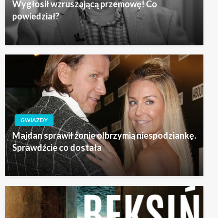
Wygłosił wzruszającą przemowę! Co
powiedział?
GWIAZDY
Majdan sprawił żonie olbrzymią niespodziankę.
Sprawdźcie co dostała