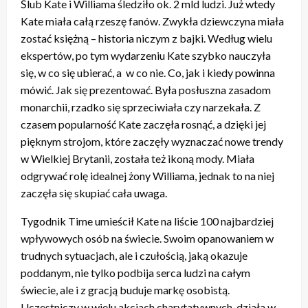
Ślub Kate i Williama śledziło ok. 2 mld ludzi. Już wtedy
Kate miała całą rzeszę fanów. Zwykła dziewczyna miała
zostać księżną – historia niczym z bajki. Według wielu
ekspertów, po tym wydarzeniu Kate szybko nauczyła
się, w co się ubierać, a w co nie. Co, jak i kiedy powinna
mówić. Jak się prezentować. Była posłuszna zasadom
monarchii, rzadko się sprzeciwiała czy narzekała. Z
czasem popularność Kate zaczęła rosnąć, a dzięki jej
pięknym strojom, które zaczęły wyznaczać nowe trendy
w Wielkiej Brytanii, została też ikoną mody. Miała
odgrywać rolę idealnej żony Williama, jednak to na niej
zaczęła się skupiać cała uwaga.
Tygodnik Time umieścił Kate na liście 100 najbardziej
wpływowych osób na świecie. Swoim opanowaniem w
trudnych sytuacjach, ale i czułością, jaką okazuje
poddanym, nie tylko podbija serca ludzi na całym
świecie, ale i z gracją buduje markę osobistą.
Uczestniczy w wielu akcjach charytatywnych, działa w