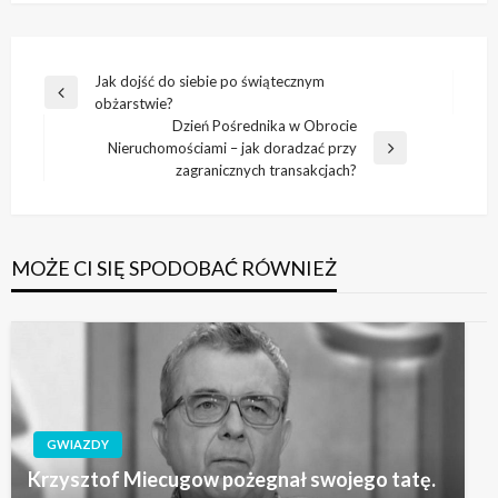
Nawigacja
Jak dojść do siebie po świątecznym
Poprzedni
obżarstwie?
wpisu
wpis
Dzień Pośrednika w Obrocie
Nieruchomościami – jak doradzać przy
Następny
zagranicznych transakcjach?
wpis
MOŻE CI SIĘ SPODOBAĆ RÓWNIEŻ
GWIAZDY
Krzysztof Miecugow pożegnał swojego tatę.