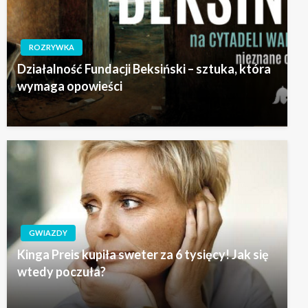
ROZRYWKA
Działalność Fundacji Beksiński – sztuka, która
wymaga opowieści
GWIAZDY
Kinga Preis kupiła sweter za 6 tysięcy! Jak się
wtedy poczuła?