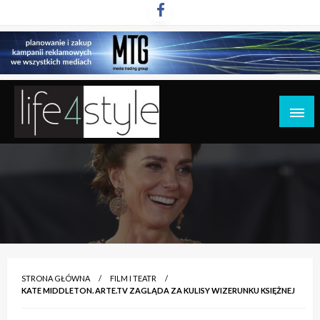
Przejdź
do
treści
life4style.pl
STRONA GŁÓWNA
FILM I TEATR
KATE MIDDLETON. ARTE.TV ZAGLĄDA ZA KULISY WIZERUNKU KSIĘŻNEJ