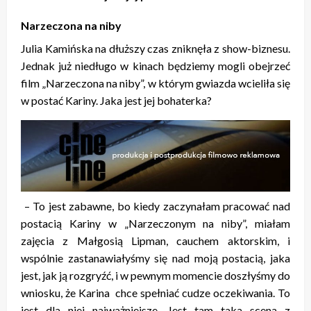
Narzeczona na niby
Julia Kamińska na dłuższy czas zniknęła z show-biznesu.
Jednak już niedługo w kinach będziemy mogli obejrzeć
film „Narzeczona na niby”, w którym gwiazda wcieliła się
w postać Kariny. Jaka jest jej bohaterka?
– To jest zabawne, bo kiedy zaczynałam pracować nad
postacią Kariny w „Narzeczonym na niby”, miałam
zajęcia z Małgosią Lipman, cauchem aktorskim, i
wspólnie zastanawiałyśmy się nad moją postacią, jaka
jest, jak ją rozgryźć, i w pewnym momencie doszłyśmy do
wniosku, że Karina chce spełniać cudze oczekiwania. To
jest dla niej najważniejsze. Jest tam taka scena z