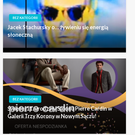
BEZ KATEGORII
Jacek Stachursky o… żywieniu się energią
słoneczną
BEZ KATEGORII
Świętuj 11. urodziny Salonu Pierre Cardin w
Galerii Trzy Korony w Nowym Sączu!