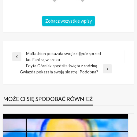
Zobacz wszystkie wpisy
Nawigacja
Maffashion pokazała swoje zdjęcie sprzed
Poprzedni
lat. Fani są w szoku
wpisu
wpis
Edyta Górniak spędziła święta z rodziną.
Następny
Gwiazda pokazała swoją siostrę! Podobna?
wpis
MOŻE CI SIĘ SPODOBAĆ RÓWNIEŻ