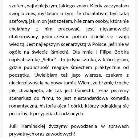
szefem, najfajniejszym, jakiego znam. Kiedy zaczynałam
swój biznes, myślałam o tym, że chciałabym być taką
szefową, jakim on jest szefem. Nie znam osoby, która nie
chciałaby z nim pracować, jest niesamowicie
utalentowany, jednocześnie potrafi dzielić się swoją
wiedzą. Jest najlepszym scenarzystą w Polsce, jeśli nie w
ogóle na świecie (śmiech). Dla mnie i Filipa Bobka
napisał sztukę „Selfie” – to jedyna sztuka, w której gram,
gdzie publiczność reaguje śmiechem praktycznie od
początku. Uwielbiam też jego wiersze, czekam z
niecierpliwością na nowy tomik. Wiem, że brzmię trochę
jak chwalipięta, ale tak jest (śmiech). Teraz piszemy
scenariusz do filmu, to jest niestandardowa komedia
romantyczna, historia ojca i córki, którzy odnajdują się
po różnych perypetiach rodzinnych.
Julii Kamińskiej życzymy powodzenia w sprawach
prywatnych oraz zawodowych!