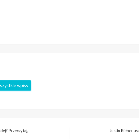
szystkie wpisy
iej? Przeczytaj,
Justin Bieber u
Następny