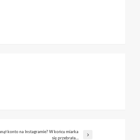
sunął konto na Instagramie? W końcu miarka
się przebrała…