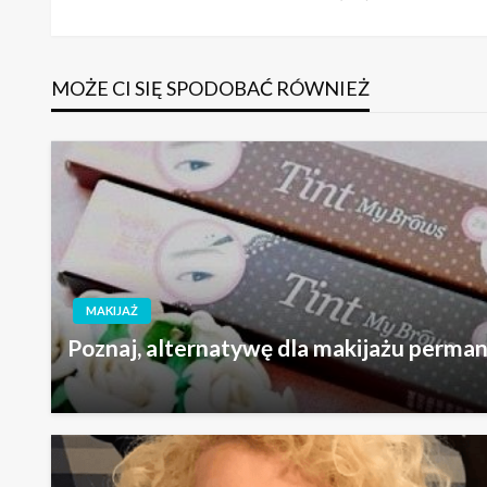
wpis
wpisu
MOŻE CI SIĘ SPODOBAĆ RÓWNIEŻ
MAKIJAŻ
Poznaj, alternatywę dla makijażu perma