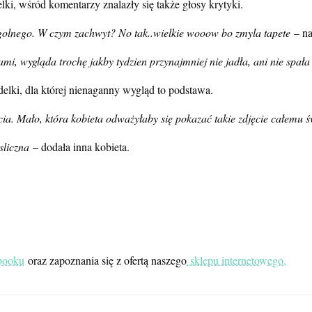
ki, wśród komentarzy znalazły się także głosy krytyki.
zegolnego. W czym zachwyt? No tak..wielkie wooow bo zmyla tapete
– na
ami, wygląda trochę jakby tydzien przynajmniej nie jadła, ani nie spała
elki, dla której nienaganny wygląd to podstawa.
ia. Mało, która kobieta odważyłaby się pokazać takie zdjęcie całemu ś
sliczna
– dodała inna kobieta.
ebooku
oraz zapoznania się z ofertą naszego
sklepu internetowego.