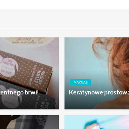
wpis
MAKIJAŻ
nentnego brwi!
Keratynowe prostow