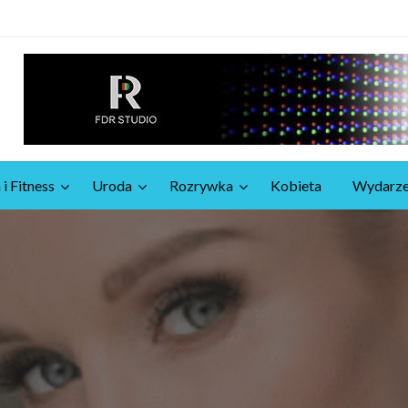
 i Fitness
Uroda
Rozrywka
Kobieta
Wydarze