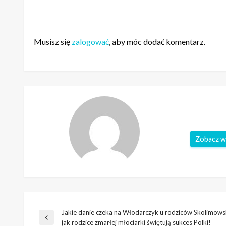
ZOSTAW ODPOWIEDŹ
Musisz się
zalogować
, aby móc dodać komentarz.
Zobacz w
Jakie danie czeka na Włodarczyk u rodziców Skolimowsk
Nawigacja
Poprzedni
jak rodzice zmarłej młociarki świętują sukces Polki!