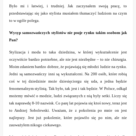
Było mi i łatwiej, i trudniej. Jak zaczynałem swoją pracę, to
przedstawiając się jako stylista musiałem tłumaczyć ludziom na czym
to w ogóle polega.
Wysyp samozwańczych stylistów nie psuje rynku takim osobom jak
Pan?
Stylizacja i moda to taka dziedzina, w której wykształcenie jest
oczywiście bardzo potrzebne, ale nie jest niezbędne – to nie chirurgia.
Moim zdaniem bardzo dobrze, że pojawiają się młodzi ludzie na rynku.
Jedni są samozwańczy inni są wykształceni. Na 200 osób, które robią
coś w tej dziedzinie może dziesięciorgu się uda, a jedna będzie
fenomenalnym stylistą. Tak było, tak jest i tak będzie. W Polsce, odkąd
możemy mówić o modzie, ludzi związanych z nią były setki. Liczy się
tak naprawdę 8-10 nazwisk. Co parę lat pojawia się ktoś nowy, teraz jest
to Andrzej Sobolewski. Uważam, że z pokolenia po mnie on jest
najlepszy. Jest już pokolenie, które pojawiło się po nim, ale nie
zauważyłem nikogo ciekawego.