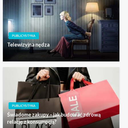
PUBLICYSTYKA
Telewizyjna nędza
PUBLICYSTYKA
Świadome zakupy – jak budować zdrową
relację z konsumpcją?