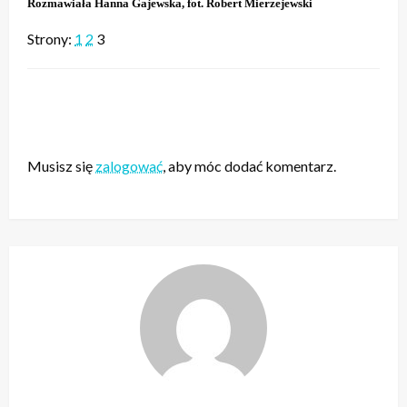
Rozmawiała Hanna Gajewska, fot. Robert Mierzejewski
Strony:
1
2
3
ZOSTAW ODPOWIEDŹ
Musisz się
zalogować
, aby móc dodać komentarz.