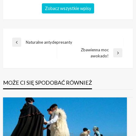
Zobacz wszystkie wpisy
Nawigacja
Naturalne antydepresanty
Poprzedni
wpisu
Zbawienna moc
wpis
Następny
awokado!
wpis
MOŻE CI SIĘ SPODOBAĆ RÓWNIEŻ