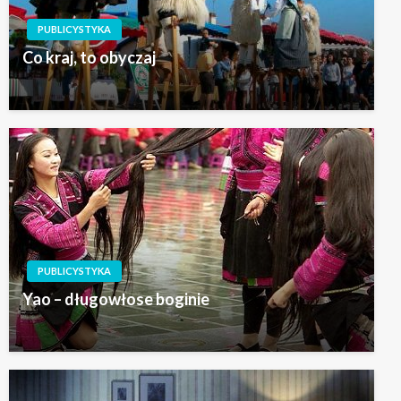
PUBLICYSTYKA
Co kraj, to obyczaj
PUBLICYSTYKA
Yao – długowłose boginie