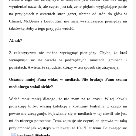
wymieniać nazwisk, ale często jest tak, że te pięknie wyglądające panie
na przyjęciach z ostatnich stron gazet, ubrane od stóp do głów w
Chanel, McQeena i Louboutin, nie mają wystarczająco pieniędzy na
taksówkę, żeby z tego przyjęcia wrócić.
Aż tak?
Z celebrytyzmu nie można wyciągnąć pieniędzy. Chyba, że ktoś
wynajmuje się na wesela w podrzędnych miastach, gminach i
powiatach. A wiem, że są ludzie, którzy w ten sposób się utrzymują.
Ostatnio mniej Pana widać w mediach. Nie brakuje Panu szumu
medialnego wokół siebie?
Widać mnie mniej dlatego, że nie mam na to czasu. W tej chwili
projektuję torby, własną kolekcję i kostiumy teatralne, z czego na
pewno nie zrezygnuje. Pojawianie się w mediach w tej chwili nie jest
mi do niczego potrzebne. Teraz zajmuje się czymś, co sprawia mi taką
przyjemność jak występy w telewizji te
10-15 lat temu. Pojawiając się