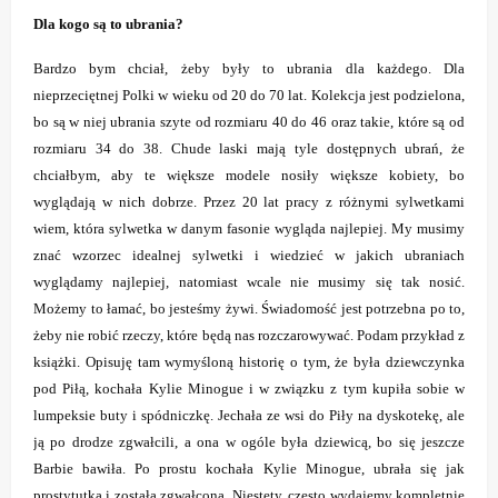
Dla kogo są to ubrania?
Bardzo bym chciał, żeby były to ubrania dla każdego. Dla
nieprzeciętnej Polki w wieku od 20 do 70 lat. Kolekcja jest podzielona,
bo są w niej ubrania szyte od rozmiaru 40 do 46 oraz takie, które są od
rozmiaru 34 do 38. Chude laski mają tyle dostępnych ubrań, że
chciałbym, aby te większe modele nosiły większe kobiety, bo
wyglądają w nich dobrze. Przez 20 lat pracy z różnymi sylwetkami
wiem, która sylwetka w danym fasonie wygląda najlepiej. My musimy
znać wzorzec idealnej sylwetki i wiedzieć w jakich ubraniach
wyglądamy najlepiej, natomiast wcale nie musimy się tak nosić.
Możemy to łamać, bo jesteśmy żywi. Świadomość jest potrzebna po to,
żeby nie robić rzeczy, które będą nas rozczarowywać. Podam przykład z
książki. Opisuję tam wymyśloną historię o tym, że była dziewczynka
pod Piłą, kochała Kylie Minogue i w związku z tym kupiła sobie w
lumpeksie buty i spódniczkę. Jechała ze wsi do Piły na dyskotekę, ale
ją po drodze zgwałcili, a ona w ogóle była dziewicą, bo się jeszcze
Barbie bawiła. Po prostu kochała Kylie Minogue, ubrała się jak
prostytutka i została zgwałcona. Niestety, często wydajemy kompletnie