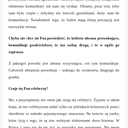
odmienne komunikaty niż nam się wydaje. Ubranie, poza tym, żeby
nam było ciepło i żebyśmy nie świecili genitaliami, służy nam do
komunikacji. Świadomość tego, że ludzie mają różną percepcję jest
niezwykle istotna.
Chyba nie chce mi Pan powiedzieć, że kobieta ubrana prowokująco,
komunikuje gwałcicielowi, że ma wolną drogę, i że w ogóle go
zaprasza.
Z jakiegoś powodu jest ubrana wyzywająco, coś tym komunikuje.
Człowiek ubraniem prowokuje – jednego do wymiotów, drugiego do
gwałtu.
Czuje się Pan celebrytą?
Nie, a przynajmniej nie wiem jak czują się celebryci. Żyjemy w takim
kraju, że ten celebrytyzm widać tylko na tyłówkach kolorowych pism i
określenie to nabrało pejoratywnego znaczenia. Na świecie są osoby,
które żyją z tego, że są tzw. wolnymi elektronami show biznesu. W
Polsce z tego nie da się żyć, to wszystko jest oszustwem. Nie mogę