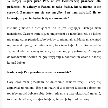
W swojej książce pisze Pan, że jest kwintesencją próżności dla
próżności, że zakupy z Panem to taka frajda, którą można sobie
sprawić. Zastanawiam się czy mógłby Pan nam zdradzić ile to
kosztuje, czy o pieniądzach się nie rozmawia?
Nie lubię mówić o pieniądzach, bo to jest krępujące. Dlatego mam
menadżera. Czasem trafia się, że przychodzi do mnie kobieta, od której
nie mogę wziąć pieniędzy, bo byłoby to niemoralne. Zdarza mi się mieć
ogromne skrupuły, natomiast wiem, że z tego żyje i ktoś, kto decyduje
się na taki dzień ze mną zna cenę i jest na nią przygotowany. Z mojego
doświadczenia wynika, że gdy rezygnuję z honorarium wcale nie robię
komuś dobrze.
Nadal czuje Pan powołanie w swoim zawodzie?
Cały czas mam powołanie w dziedzinie samorealizacji i chcę się
zajmować ubraniami. Będę się rozwijał w robieniu ludziom dobrze, po
to, żeby zrobić dobrze sobie. Jeżeli uda mi się przy okazji coś zmienić,
to super. Jeżeli nie, to najważniejsze, żebym ja był zadowolony.