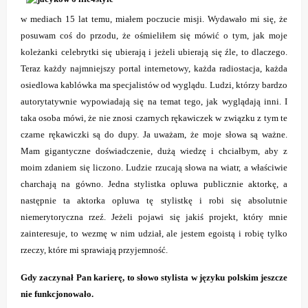
w mediach 15 lat temu, miałem poczucie misji. Wydawało mi się, że
posuwam coś do przodu, że ośmieliłem się mówić o tym, jak moje
koleżanki celebrytki się ubierają i jeżeli ubierają się źle, to dlaczego.
Teraz każdy najmniejszy portal internetowy, każda radiostacja, każda
osiedlowa kablówka ma specjalistów od wyglądu. Ludzi, którzy bardzo
autorytatywnie wypowiadają się na temat tego, jak wyglądają inni. I
taka osoba mówi, że nie znosi czarnych rękawiczek w związku z tym te
czarne rękawiczki są do dupy. Ja uważam, że moje słowa są ważne.
Mam gigantyczne doświadczenie, dużą wiedzę i chciałbym, aby z
moim zdaniem się liczono. Ludzie rzucają słowa na wiatr, a właściwie
charchają na gówno. Jedna stylistka opluwa publicznie aktorkę, a
następnie ta aktorka opluwa tę stylistkę i robi się absolutnie
niemerytoryczna rzeź. Jeżeli pojawi się jakiś projekt, który mnie
zainteresuje, to wezmę w nim udział, ale jestem egoistą i robię tylko
rzeczy, które mi sprawiają przyjemność.
Gdy zaczynał Pan karierę, to słowo stylista w języku polskim jeszcze
nie funkcjonowało.