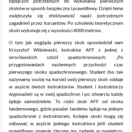
będących potrzebnych do wykonania pierwszych
skoków w sposób bezpieczny i prawidłowy. Dzięki temu
zwiększyła się efektywność nauki potrzebnych
zagadnień przez kursantów. Po szkoleniu teoretycznym
skoki wykonuje się z wysokości 4000 metrów.
O tym jak wygląda pierwszy skok opowiedział nam
Krzysztof Wiśniewski, instruktor AFF z jednej z
wrocławskich szkół spadochronowych: „Po
przygotowaniach naziemnych przychodzi czas
pierwszego skoku spadochronowego. Student (bo tak
nazywamy osobę na kursie) swój pierwszy skok oddaje
w asyście dwóch instruktorów. Student i instruktorzy
wyposażeni są w swój spadochron i po otwarciu każdy
ląduje samodzielnie. To różni skok AFF od skoku
tandemowego, gdzie pasażer tandemu ląduje na jednym
spadochronie z instruktorem. Kolejne skoki mogą się
odbywać w asyście jednego instruktora jeśli student
prawidłowo opanuje zlecone mu zadanie w powietrzu.