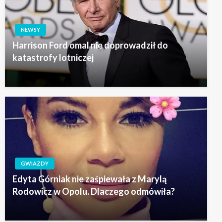
NEWSY
Harrison Ford omal nie doprowadził do
katastrofy lotniczej
GWIAZDY
Edyta Górniak nie zaśpiewała z Marylą
Rodowicz w Opolu. Dlaczego odmówiła?