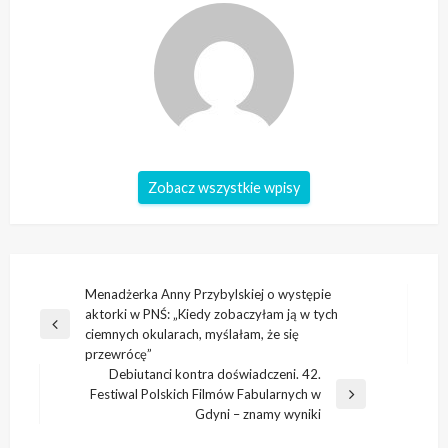
Zobacz wszystkie wpisy
Nawigacja
Menadżerka Anny Przybylskiej o występie
aktorki w PNŚ: „Kiedy zobaczyłam ją w tych
wpisu
Poprzedni
ciemnych okularach, myślałam, że się
wpis
przewrócę”
Debiutanci kontra doświadczeni. 42.
Festiwal Polskich Filmów Fabularnych w
Następny
Gdyni – znamy wyniki
wpis