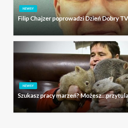
NEWSY
Filip Chajzer poprowadzi Dzień Dobry TV
NEWSY
Szukasz pracy marzeń? Możesz…przytul