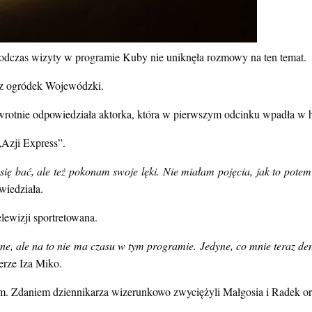
podczas wizyty w programie Kuby nie uniknęła rozmowy na ten temat.
ez ogródek Wojewódzki.
rotnie odpowiedziała aktorka, która w pierwszym odcinku wpadła w hi
„Azji Express”.
ię bać, ale też pokonam swoje lęki. Nie miałam pojęcia, jak to potem
iedziała.
elewizji sportretowana.
ne, ale na to nie ma czasu w tym programie. Jedyne, co mnie teraz dene
erze Iza Miko.
m. Zdaniem dziennikarza wizerunkowo zwyciężyli Małgosia i Radek or