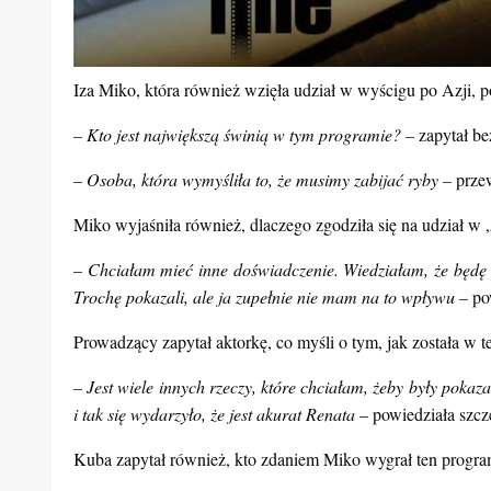
Iza Miko, która również wzięła udział w wyścigu po Azji, 
– Kto jest największą świnią w tym programie? –
zapytał b
– Osoba, która wymyśliła to, że musimy zabijać ryby –
przew
Miko wyjaśniła również, dlaczego zgodziła się na udział w 
– Chciałam mieć inne doświadczenie. Wiedziałam, że będę s
Trochę pokazali, ale ja zupełnie nie mam na to wpływu –
pow
Prowadzący zapytał aktorkę, co myśli o tym, jak została w t
– Jest wiele innych rzeczy, które chciałam, żeby były pokaza
i tak się wydarzyło, że jest akurat Renata
– powiedziała szcz
Kuba zapytał również, kto zdaniem Miko wygrał ten progra