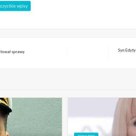
szystkie wpisy
Syn Edyty
ntował sprawę
Następny
wpis