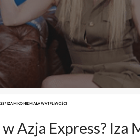
SS? IZA MIKO NIE MIAŁA WĄTPLIWOŚCI
 w Azja Express? Iza M