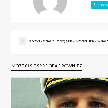
Zobacz w
Nawigacja
Kaczoruk złamała umowę z Play? Rzecznik firmy skome
Poprzedni
wpis
wpisu
MOŻE CI SIĘ SPODOBAĆ RÓWNIEŻ