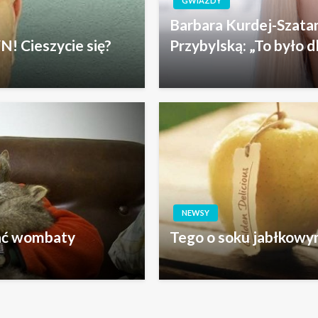
GWIAZDY
Barbara Kurdej-Szata
N! Cieszycie się?
Przybylską: „To było d
NEWSY
ać wombaty
Tego o soku jabłkowym