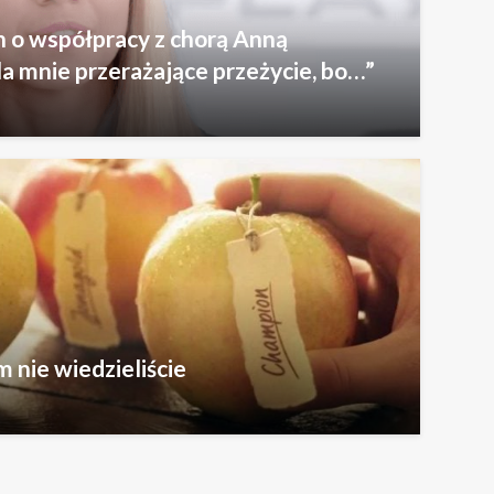
n o współpracy z chorą Anną
la mnie przerażające przeżycie, bo…”
 nie wiedzieliście