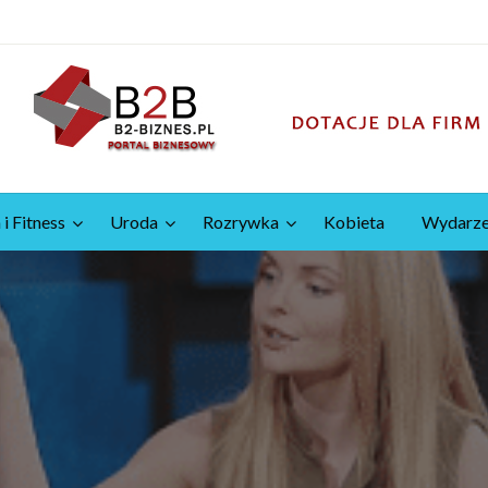
 i Fitness
Uroda
Rozrywka
Kobieta
Wydarze