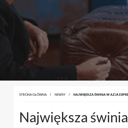
STRONA GŁÓWNA
NEWSY
NAJWIĘKSZA ŚWINIA W AZJA EXPRE
Największa świnia