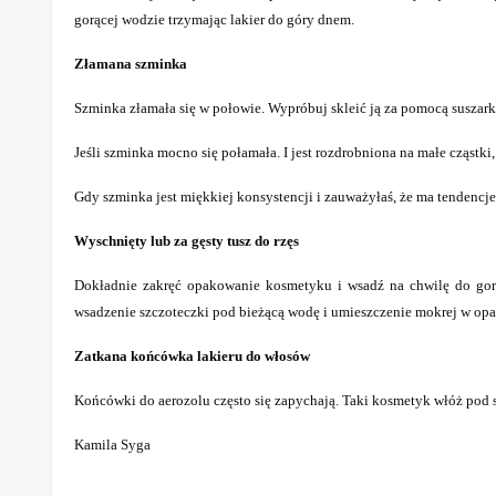
gorącej wodzie trzymając lakier do góry dnem.
Złamana szminka
Szminka złamała się w połowie. Wypróbuj skleić ją za pomocą suszarki
Jeśli szminka mocno się połamała. I jest rozdrobniona na małe cząstk
Gdy szminka jest miękkiej konsystencji i zauważyłaś, że ma tendencje
Wyschnięty lub za gęsty tusz do rzęs
Dokładnie zakręć opakowanie kosmetyku i wsadź na chwilę do gor
wsadzenie szczoteczki pod bieżącą wodę i umieszczenie mokrej w op
Zatkana końcówka lakieru do włosów
Końcówki do aerozolu często się zapychają. Taki kosmetyk włóż pod str
Kamila Syga