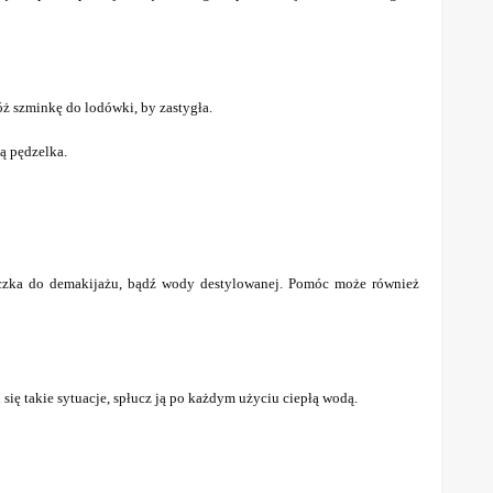
óż szminkę do lodówki, by zastygła.
ą pędzelka.
eczka do demakijażu, bądź wody destylowanej. Pomóc może również
 się takie sytuacje, spłucz ją po każdym użyciu ciepłą wodą.