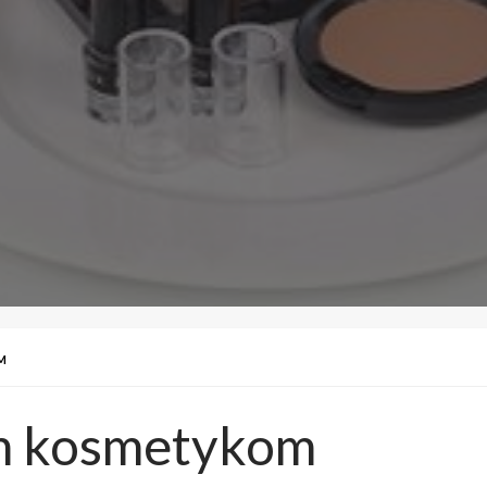
M
m kosmetykom