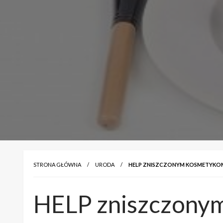
STRONA GŁÓWNA
URODA
HELP ZNISZCZONYM KOSMETYKO
HELP zniszczony