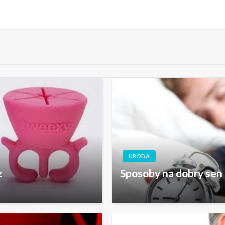
URODA
z
Sposoby na dobry sen