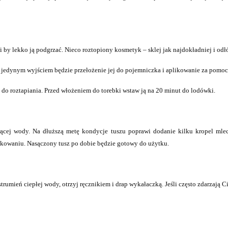
 by lekko ją podgrzać. Nieco roztopiony kosmetyk – sklej jak najdokładniej i odł
i, jedynym wyjściem będzie przełożenie jej do pojemniczka i aplikowanie za pomoc
 do roztapiania. Przed włożeniem do torebki wstaw ją na 20 minut do lodówki.
ącej wody. Na dłuższą metę kondycje tuszu poprawi dodanie kilku kropel ml
akowaniu. Nasączony tusz po dobie będzie gotowy do użytku.
umień ciepłej wody, otrzyj ręcznikiem i drap wykałaczką. Jeśli często zdarzają Ci