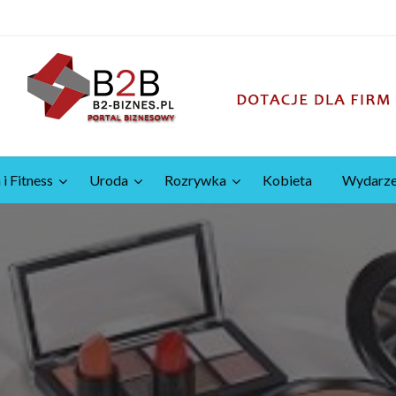
 i Fitness
Uroda
Rozrywka
Kobieta
Wydarze