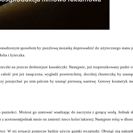
 Sprawdzonym sposobem by puzzlową mozaikę doprowadzić do użytecznego stanu je
olia i łyżeczka.
eczki na jeszcze drobniejsze kawałeczki. Następnie, już rozproszkowany puder o
ałość jest już nasączona, wygładź powierzchnię, dociśnij chusteczkę by usun
 razy przejechać po nim palcem by usunąć pierwszą warstwę. Gotowy kosmetyk m
 paznokci. Możesz go uratować wsadzając do naczynia z gorącą wodą. Jednak sk
z z acetonem(jednak może on zmienić nieco kolor lakieru). Następnie roluj w dłon
rętce. W tej sytuacji pomocne będzie użycie gumki recepturki. Obwiąż nią nakrę