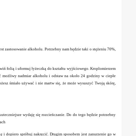
st zastosowanie alkoholu. Potrzebny nam będzie taki o stężeniu 70%,
wiń folią i uformuj łyżeczką do kształtu wyjściowego. Kroplomierzem
ąć możliwy nadmiar alkoholu i odstaw na około 24 godziny w ciepłe
ożesz śmiało używać i nie martw się, że może wysuszyć Twoją skórę,
uteczniejsze wydaję się rozcieńczanie. Do do tego będzie potrzebny
iach
tkę i dopiero spróbuj nakręcić. Drugim sposobem jest zanurzenie go w