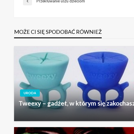
Nawigacja
Przekłuwanie uszu dzieciom
Poprzedni
wpis
wpisu
MOŻE CI SIĘ SPODOBAĆ RÓWNIEŻ
URODA
Tweexy – gadżet, w którym się zakochas