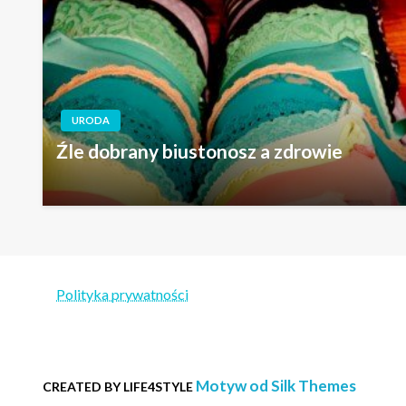
URODA
Źle dobrany biustonosz a zdrowie
Polityka prywatności
Motyw od Silk Themes
CREATED BY LIFE4STYLE