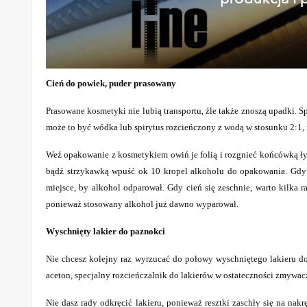
Cień do powiek, puder prasowany
Prasowane kosmetyki nie lubią transportu, źle także znoszą upadki.
może to być wódka lub spirytus rozcieńczony z wodą w stosunku 2:1, f
Weź opakowanie z kosmetykiem owiń je folią i rozgnieć końcówką łyż
bądź strzykawką wpuść ok 10 kropel alkoholu do opakowania. Gdy c
miejsce, by alkohol odparował. Gdy cień się zeschnie, warto kilka
ponieważ stosowany alkohol już dawno wyparował.
Wyschnięty lakier do paznokci
Nie chcesz kolejny raz wyrzucać do połowy wyschniętego lakieru do
aceton, specjalny rozcieńczalnik do lakierów w ostateczności zmywac
Nie dasz rady odkręcić lakieru, ponieważ resztki zaschły się na nak