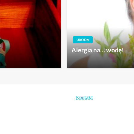
URODA
Alergia na… wodę!
Kontakt