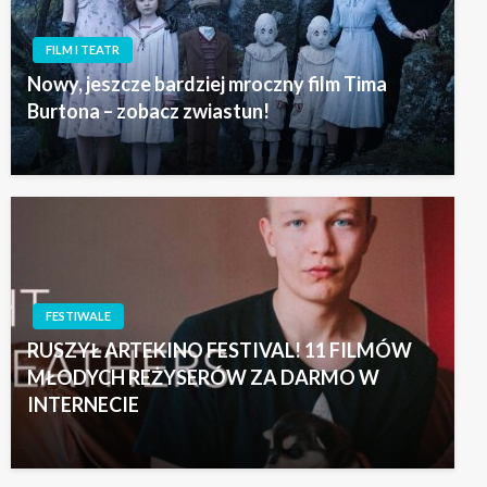
FILM I TEATR
Nowy, jeszcze bardziej mroczny film Tima
Burtona – zobacz zwiastun!
FESTIWALE
RUSZYŁ ARTEKINO FESTIVAL! 11 FILMÓW
MŁODYCH REŻYSERÓW ZA DARMO W
INTERNECIE