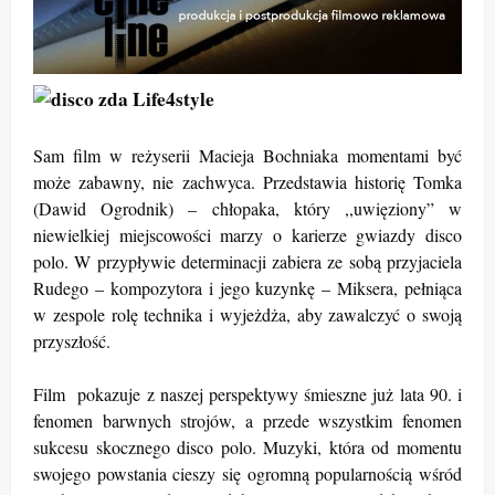
Sam film w reżyserii Macieja Bochniaka momentami być
może zabawny, nie zachwyca. Przedstawia historię Tomka
(Dawid Ogrodnik) – chłopaka, który ,,uwięziony” w
niewielkiej miejscowości marzy o karierze gwiazdy disco
polo. W przypływie determinacji zabiera ze sobą przyjaciela
Rudego – kompozytora i jego kuzynkę – Miksera, pełniąca
w zespole rolę technika i wyjeżdża, aby zawalczyć o swoją
przyszłość.
Film pokazuje z naszej perspektywy śmieszne już lata 90. i
fenomen barwnych strojów, a przede wszystkim fenomen
sukcesu skocznego disco polo. Muzyki, która od momentu
swojego powstania cieszy się ogromną popularnością wśród