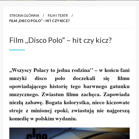
STRONA GŁÓWNA
FILM I TEATR
FILM ,,DISCO POLO” – HIT CZY KICZ?
Film ,,Disco Polo” – hit czy kicz?
,,Wszyscy Polacy to jedna rodzina’’ – w końcu fani
muzyki disco polo doczekali się filmu
opowiadającego historię tego barwnego gatunku
muzycznego.
Zwiastun filmu zachęca. Zapowiada
niezłą zabawę. Bogata kolorystka, nieco kiczowate
stroje z minionej epoki, zwiastują nie najgorszą
komedię w polskim wydaniu.