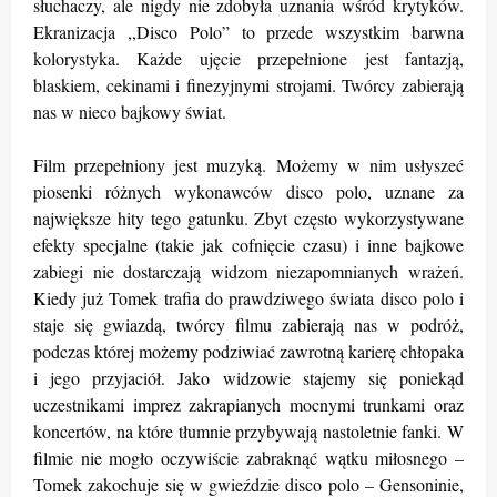
słuchaczy, ale nigdy nie zdobyła uznania wśród krytyków.
Ekranizacja ,,Disco Polo” to przede wszystkim barwna
kolorystyka. Każde ujęcie przepełnione jest fantazją,
blaskiem, cekinami i finezyjnymi strojami. Twórcy zabierają
nas w nieco bajkowy świat.
Film przepełniony jest muzyką. Możemy w nim usłyszeć
piosenki różnych wykonawców disco polo, uznane za
największe hity tego gatunku. Zbyt często wykorzystywane
efekty specjalne (takie jak cofnięcie czasu) i inne bajkowe
zabiegi nie dostarczają widzom niezapomnianych wrażeń.
Kiedy już Tomek trafia do prawdziwego świata disco polo i
staje się gwiazdą, twórcy filmu zabierają nas w podróż,
podczas której możemy podziwiać zawrotną karierę chłopaka
i jego przyjaciół. Jako widzowie stajemy się poniekąd
uczestnikami imprez zakrapianych mocnymi trunkami oraz
koncertów, na które tłumnie przybywają nastoletnie fanki. W
filmie nie mogło oczywiście zabraknąć wątku miłosnego –
Tomek zakochuje się w gwieździe disco polo – Gensoninie,