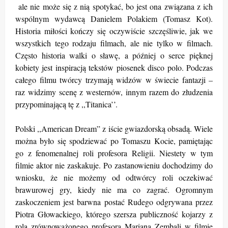
ale nie może się z nią spotykać, bo jest ona związana z ich
wspólnym wydawcą Danielem Polakiem (Tomasz Kot).
Historia miłości kończy się oczywiście szczęśliwie, jak we
wszystkich tego rodzaju filmach, ale nie tylko w filmach.
Często historia walki o sławę, a później o serce pięknej
kobiety jest inspiracją tekstów piosenek disco polo. Podczas
całego filmu twórcy trzymają widzów w świecie fantazji –
raz widzimy scenę z westernów, innym razem do złudzenia
przypominającą tę z ,,Titanica’’.
Polski ,,American Dream” z iście gwiazdorską obsadą. Wiele
można było się spodziewać po Tomaszu Kocie, pamiętając
go z fenomenalnej roli profesora Religii. Niestety w tym
filmie aktor nie zaskakuje. Po zastanowieniu dochodzimy do
wniosku, że nie możemy od odtwórcy roli oczekiwać
brawurowej gry, kiedy nie ma co zagrać. Ogromnym
zaskoczeniem jest barwna postać Rudego odgrywana przez
Piotra Głowackiego, którego szersza publiczność kojarzy z
rolą zrównoważonego profesora Mariana Zembali w filmie