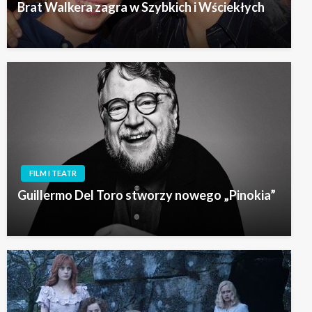
Brat Walkera zagra w Szybkich i Wściekłych
FILM I TEATR
Guillermo Del Toro stworzy nowego „Pinokia”