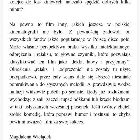
kolejce do kas kinowych należało spędzić dobrych kilka
minut?
Na pewno to film inny, jakich jeszcze w polskiej
kinematografii nie było. Z pewnością zadowoli on
wszystkich fanów jakże popularnego w Polsce disco polo.
Może właśnie perspektywa braku wysiłku intelektualnego,
odprężenia i relaksu, to główne czynniki, które pozwalają
klasyfikować ten film jako ,,lekki, łatwy i przyjemny’’.
Określenia „relaks” i „odprężenie” nie zostały tu użyte
przypadkowo, przez cały seans dało się słyszeć nieśmiałe
pomrukiwania do słyszanych melodii. A prawdziwie wodze
fantazji widzowie puścili po seansie, kiedy już rozluźnieni,
wychodząc z sali, zaczęli tupać nóżkami lub kręcić biodrami
w takt usłyszanych wcześniej piosenek. Jeśli twórcy chcieli
zrobić komedię, która poprawi humor i rozluźni, to chyba
powinni uważać film za swój sukces.
Magdalena Wielądek