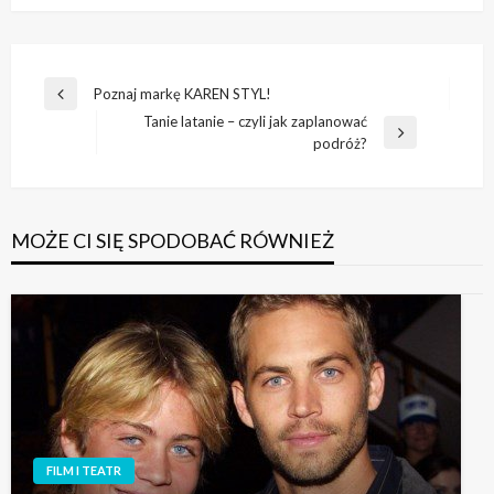
Nawigacja
Poznaj markę KAREN STYL!
Poprzedni
wpisu
Tanie latanie – czyli jak zaplanować
wpis
Następny
podróż?
wpis
MOŻE CI SIĘ SPODOBAĆ RÓWNIEŻ
FILM I TEATR