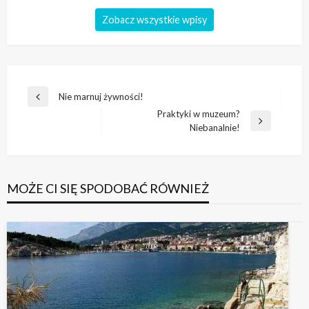
Zobacz wszystkie wpisy
Nawigacja
Nie marnuj żywności!
Poprzedni
wpisu
Praktyki w muzeum?
wpis
Następny
Niebanalnie!
wpis
MOŻE CI SIĘ SPODOBAĆ RÓWNIEŻ