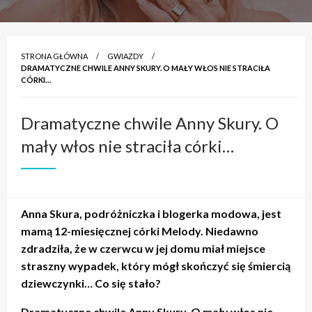
STRONA GŁÓWNA
GWIAZDY
DRAMATYCZNE CHWILE ANNY SKURY. O MAŁY WŁOS NIE STRACIŁA
CÓRKI…
Dramatyczne chwile Anny Skury. O
mały włos nie straciła córki…
Anna Skura, podróżniczka i blogerka modowa, jest
mamą 12-miesięcznej córki Melody. Niedawno
zdradziła, że w czerwcu w jej domu miał miejsce
straszny wypadek, który mógł skończyć się śmiercią
dziewczynki… Co się stało?
Dramatyczne chwile Anny Skury. O mały włos nie