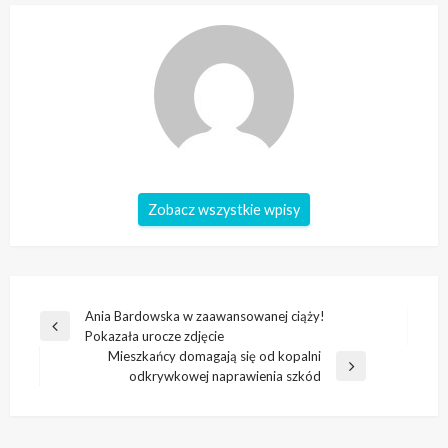
Zobacz wszystkie wpisy
Nawigacja
Ania Bardowska w zaawansowanej ciąży!
Poprzedni
Pokazała urocze zdjęcie
wpisu
wpis
Mieszkańcy domagają się od kopalni
Następny
odkrywkowej naprawienia szkód
wpis