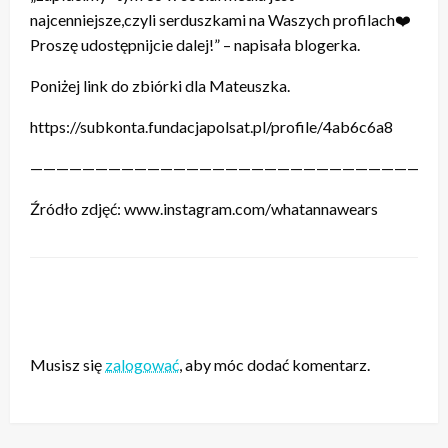
najcenniejsze,czyli serduszkami na Waszych profilach❤️
Proszę udostępnijcie dalej!” – napisała blogerka.
Poniżej link do zbiórki dla Mateuszka.
https://subkonta.fundacjapolsat.pl/profile/4ab6c6a8
————————————————————————————————
Źródło zdjęć: www.instagram.com/whatannawears
ZOSTAW ODPOWIEDŹ
Musisz się
zalogować
, aby móc dodać komentarz.