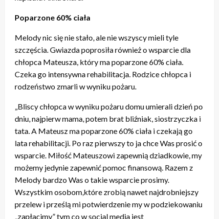
Poparzone 60% ciała
Melody nic się nie stało, ale nie wszyscy mieli tyle
szczęścia. Gwiazda poprosiła również o wsparcie dla
chłopca Mateusza, który ma poparzone 60% ciała.
Czeka go intensywna rehabilitacja. Rodzice chłopca i
rodzeństwo zmarli w wyniku pożaru.
„Bliscy chłopca w wyniku pożaru domu umierali dzień po
dniu, najpierw mama, potem brat bliźniak, siostrzyczka i
tata. A Mateusz ma poparzone 60% ciała i czekają go
lata rehabilitacji. Po raz pierwszy to ja chce Was prosić o
wsparcie. Miłość Mateuszowi zapewnią dziadkowie, my
możemy jedynie zapewnić pomoc finansową. Razem z
Melody bardzo Was o takie wsparcie prosimy.
Wszystkim osobom,które zrobią nawet najdrobniejszy
przelew i prześlą mi potwierdzenie my w podziekowaniu
„zapłacimy” tym co w social media jest