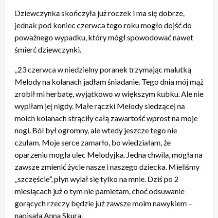
Dziewczynka skończyła już roczek i ma się dobrze,
jednak pod koniec czerwca tego roku mogło dojść do
poważnego wypadku, który mógł spowodować nawet
śmierć dziewczynki.
„23 czerwca w niedzielny poranek trzymając malutką
Melody na kolanach jadłam śniadanie. Tego dnia mój mąż
zrobił mi herbatę, wyjątkowo w większym kubku. Ale nie
wypiłam jej nigdy. Małe rączki Melody siedzącej na
moich kolanach strąciły całą zawartość wprost na moje
nogi. Ból był ogromny, ale wtedy jeszcze tego nie
czułam. Moje serce zamarło, bo wiedziałam, że
oparzeniu mogła ulec Melodyjka. Jedna chwila, mogła na
zawsze zmienić życie nasze i naszego dziecka. Mieliśmy
„szczęście”, płyn wylał się tylko na mnie. Dziś po 2
miesiącach już o tym nie pamietam, choć odsuwanie
gorących rzeczy będzie już zawsze moim nawykiem –
napisała Anna Skura.