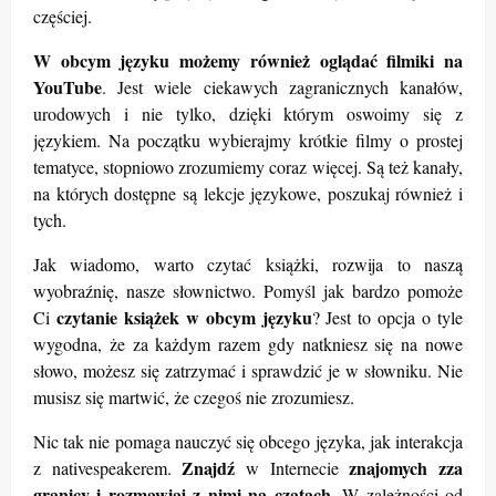
częściej.
W obcym języku możemy również oglądać filmiki na
YouTube
. Jest wiele ciekawych zagranicznych kanałów,
urodowych i nie tylko, dzięki którym oswoimy się z
językiem. Na początku wybierajmy krótkie filmy o prostej
tematyce, stopniowo zrozumiemy coraz więcej. Są też kanały,
na których dostępne są lekcje językowe, poszukaj również i
tych.
Jak wiadomo, warto czytać książki, rozwija to naszą
wyobraźnię, nasze słownictwo. Pomyśl jak bardzo pomoże
czytanie książek w obcym języku
Ci
? Jest to opcja o tyle
wygodna, że za każdym razem gdy natkniesz się na nowe
słowo, możesz się zatrzymać i sprawdzić je w słowniku. Nie
musisz się martwić, że czegoś nie zrozumiesz.
Nic tak nie pomaga nauczyć się obcego języka, jak interakcja
Znajdź
znajomych zza
z nativespeakerem.
w Internecie
granicy i rozmawiaj z nimi na czatach
. W zależności od