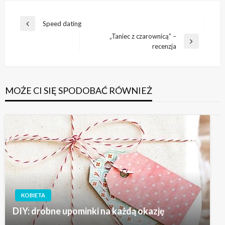
Nawigacja
Speed dating
Poprzedni
wpisu
„Taniec z czarownicą” –
wpis
Następny
recenzja
wpis
MOŻE CI SIĘ SPODOBAĆ RÓWNIEŻ
KOBIETA
DIY: drobne upominki na każdą okazję