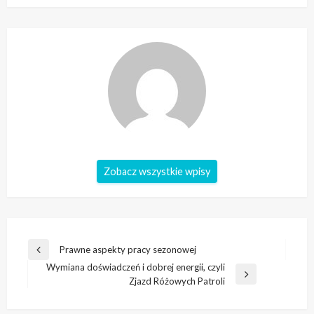
Zobacz wszystkie wpisy
Nawigacja
Prawne aspekty pracy sezonowej
Poprzedni
wpisu
Wymiana doświadczeń i dobrej energii, czyli
wpis
Następny
Zjazd Różowych Patroli
wpis