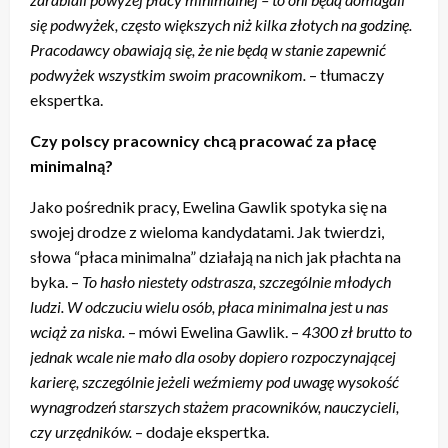
się podwyżek, często większych niż kilka złotych na godzinę.
Pracodawcy obawiają się, że nie będą w stanie zapewnić
podwyżek wszystkim swoim pracownikom.
– tłumaczy
ekspertka.
Czy polscy pracownicy chcą pracować za płacę
minimalną?
Jako pośrednik pracy, Ewelina Gawlik spotyka się na
swojej drodze z wieloma kandydatami. Jak twierdzi,
słowa “płaca minimalna” działają na nich jak płachta na
byka. –
To hasło niestety odstrasza, szczególnie młodych
ludzi. W odczuciu wielu osób, płaca minimalna jest u nas
wciąż za niska.
– mówi Ewelina Gawlik. –
4300 zł brutto to
jednak wcale nie mało dla osoby dopiero rozpoczynającej
karierę, szczególnie jeżeli weźmiemy pod uwagę wysokość
wynagrodzeń starszych stażem pracowników, nauczycieli,
czy urzędników.
– dodaje ekspertka.