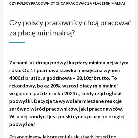
CZY POLSCY PRACOWNICY CHCĄ PRACOWAĆ ZA PŁACĘ MINIMALNĄ?
Czy polscy pracownicy chcą pracować
za płacę minimalną?
Za nami już druga podwyżka płacy minimalnej w tym
roku. Od 1 lipca nowa stawka miesięczna wynosi
4300zł brutto, a godzinowa – 28,10zł brutto. To
rekordowy, bo aż 20%, wzrost płacy minimalnej
względem października 2023 r., kiedy rząd ogłosił
podwyżki. Decyzja ta wywołała mieszane reakcje
zarówno wśród pracowników, jak i pracodawców.
W jakiej kondycji jest polski rynek pracy po drugiej
podwyżce?
Przypominamy, jak prezentują się stawki przed i po