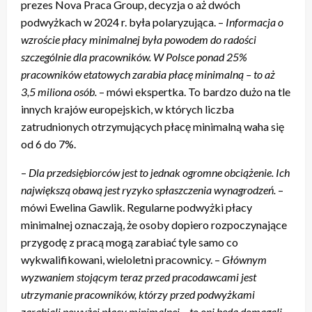
prezes Nova Praca Group, decyzja o aż dwóch
podwyżkach w 2024 r. była polaryzująca. –
Informacja o
wzroście płacy minimalnej była powodem do radości
szczególnie dla pracowników. W Polsce ponad 25%
pracowników etatowych zarabia płacę minimalną – to aż
3,5 miliona osób.
– mówi ekspertka. To bardzo dużo na tle
innych krajów europejskich, w których liczba
zatrudnionych otrzymujących płacę minimalną waha się
od 6 do 7%.
–
Dla przedsiębiorców jest to jednak ogromne obciążenie. Ich
największą obawą jest ryzyko spłaszczenia wynagrodzeń.
–
mówi Ewelina Gawlik. Regularne podwyżki płacy
minimalnej oznaczają, że osoby dopiero rozpoczynające
przygodę z pracą mogą zarabiać tyle samo co
wykwalifikowani, wieloletni pracownicy. –
Głównym
wyzwaniem stojącym teraz przed pracodawcami jest
utrzymanie pracowników, którzy przed podwyżkami
zarabiali powyżej płacy minimalnej – to oni będą domagali