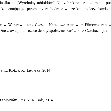
ze produkcje czeskich dokumentalistów, począwszy od filmu „Olga”
áry Kopeckiej, osobisty portret męża Davida Kopeckiego, niezłomnego 
Klusáka pt. „Wyrobnicy tabloidów”. Nie zabraknie też dokumentu p
mu komentującego przemiany zachodzące w czeskim społeczeństwie p
trum w Warszawie oraz Czeskie Narodowe Archiwum Filmowe, zapewn
ażne z uwagi na bieżące debaty społeczne, zarówno w Czechach, jak i 
vá, L. Kokeš, K. Tasovská, 2014.