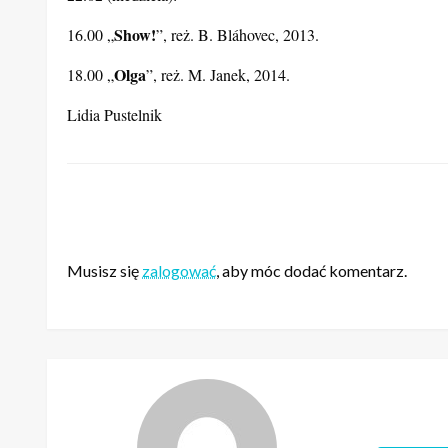
Plán
16.00 „
”, reż. B. Tuček, 2014.
Gadžo
Wyrobnicy 
18.00 „
”, reż. T. Kratochvíl, 2014, oraz „
22.02 (niedziela):
Show!
16.00 „
”, reż. B. Bláhovec, 2013.
Olga
18.00 „
”, reż. M. Janek, 2014.
Lidia Pustelnik
ZOSTAW ODPOWIEDŹ
Musisz się
zalogować
, aby móc dodać komentarz.