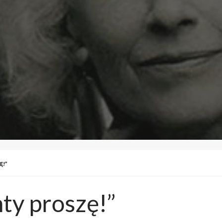
Ę!”
ty proszę!”