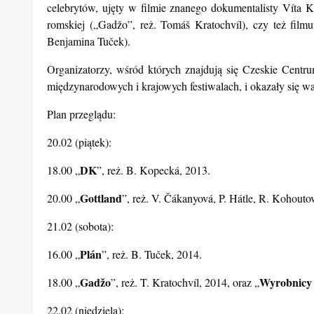
Organizatorzy przeglądu obiecują najnowsze i najciekaws
towarzyszki życia prezydenta Václava Havla, przez „DK” B
celebrytów, ujęty w filmie znanego dokumentalisty Víta 
romskiej („Gadžo”, reż. Tomáš Kratochvíl), czy też fil
Benjamina Tuček).
Organizatorzy, wśród których znajdują się Czeskie Cen
międzynarodowych i krajowych festiwalach, i okazały się w
Plan przeglądu:
20.02 (piątek):
DK
18.00 „
”, reż. B. Kopecká, 2013.
Gottland
20.00 „
”, reż. V. Čákanyová, P. Hátle, R. Kohouto
21.02 (sobota):