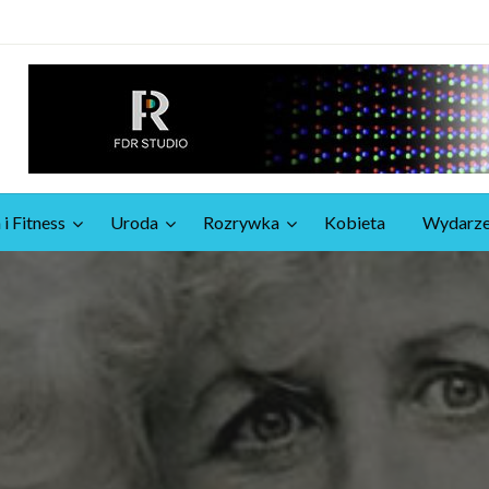
 i Fitness
Uroda
Rozrywka
Kobieta
Wydarze