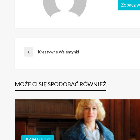
Zobacz w
Nawigacja
Kreatywne Walentynki
Poprzedni
wpis
wpisu
MOŻE CI SIĘ SPODOBAĆ RÓWNIEŻ