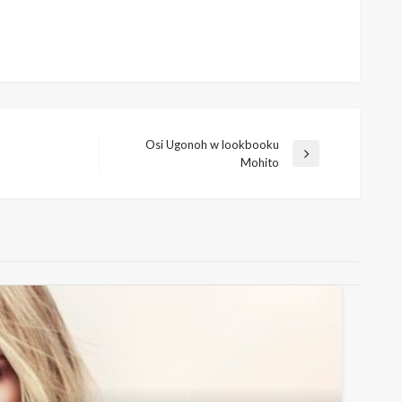
Osi Ugonoh w lookbooku
Następny
Mohito
wpis