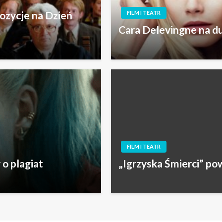
pozycje na Dzień
FILM I TEATR
Cara Delevingne na d
FILM I TEATR