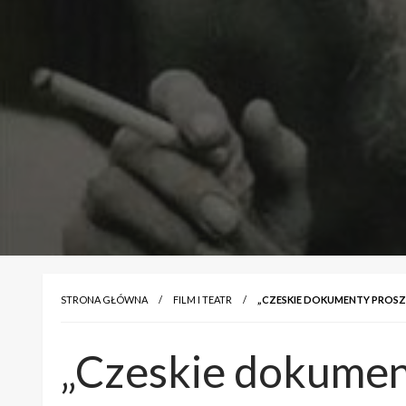
STRONA GŁÓWNA
FILM I TEATR
„CZESKIE DOKUMENTY PROSZ
„Czeskie dokumen