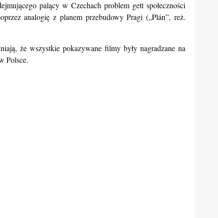
 Miroslava Janka, opowiadającego nieznaną dotąd historię
i kontrowersyjnego architekta, aż po obraz życia czeskich
odejmującego palący w Czechach problem gett społeczności
oprzez analogię z planem przebudowy Pragi („Plán”, reż.
iają, że wszystkie pokazywane filmy były nagradzane na
w Polsce.