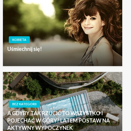
KOBIETA
Uśmiechnij się!
BEZ KATEGORII
A GDYBY TAK RZUCIĆ TO WSZYSTKO I
POJECHAĆ W GÓRY? LATEM POSTAW NA
AKTYWNY WYPOCZYNEK