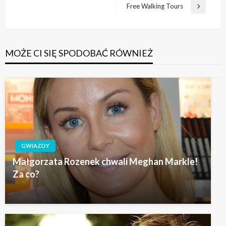
wpisu
wpis
Free Walking Tours
Następny
wpis
MOŻE CI SIĘ SPODOBAĆ RÓWNIEŻ
GWIAZDY
Małgorzata Rozenek chwali Meghan Markle!
Za co?