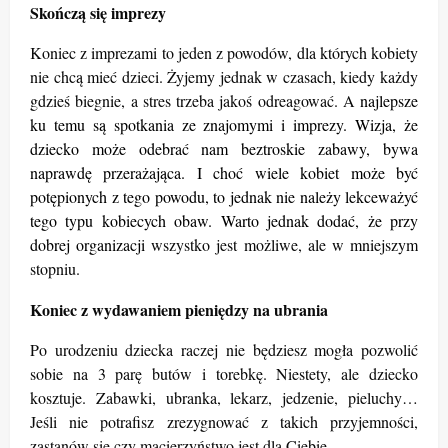
Skończą się imprezy
Koniec z imprezami to jeden z powodów, dla których kobiety
nie chcą mieć dzieci. Żyjemy jednak w czasach, kiedy każdy
gdzieś biegnie, a stres trzeba jakoś odreagować. A
najlepsze
ku temu są spotkania ze znajomymi i imprezy. Wizja, że
dziecko może odebrać nam beztroskie zabawy, bywa
naprawdę przerażająca. I choć wiele kobiet może być
potępionych z tego powodu, to jednak nie należy lekceważyć
tego typu kobiecych obaw. Warto jednak dodać, że przy
dobrej organizacji
wszystko jest możliwe, ale w mniejszym
stopniu.
Koniec z wydawaniem pieniędzy na ubrania
Po urodzeniu dziecka raczej nie będziesz mogła pozwolić
sobie na 3 parę butów i torebkę. Niestety, ale dziecko
kosztuje. Zabawki, ubranka, lekarz, jedzenie, pieluchy…
Jeśli nie potrafisz zrezygnować z takich przyjemności,
zastanów się czy macierzyństwo jest dla Ciebie.