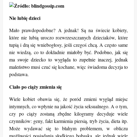
Nie lubię dzieci
Mało prawdopodobne? A jednak! Są na świecie kobiety,
które nie lubią uroczo rozwrzeszczanych dzieciaków, które
tupią i drą się wniebogłosy, jeśli czegoś chcą. A często same
nie wiedzą, co to dokładnie
miałoby być. Podobno, jak się
ma swoje dziecko to wygląda to zupełnie inaczej, jednak
maleństwo
musi czuć się kochane, więc świadoma decyzja to
podstawa.
Ciało po ciąży
zmienia się
Wiele kobiet obawia się, że poród zmieni wygląd miejsc
intymnych, co wpłynie na jakość życia seksualnego. A o tym,
czy po ciąży zostaną zbędne kilogramy decyduje wiele
czynników: geny, fakt karmienia piersią, tryb życia, dieta itp.
Może wydawać się to błahym problemem, w obliczu
możliwości posiadania słodkiego bobaska, ale jednak wiele