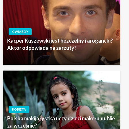
GWIAZDY
Kacper Kuszewski jest bezczelny i arogancki?
Aktor odpowiada na zarzuty!
KOBIETA
Polska makijażystka uczy dzieci make-upu. Nie
za wcześnie?