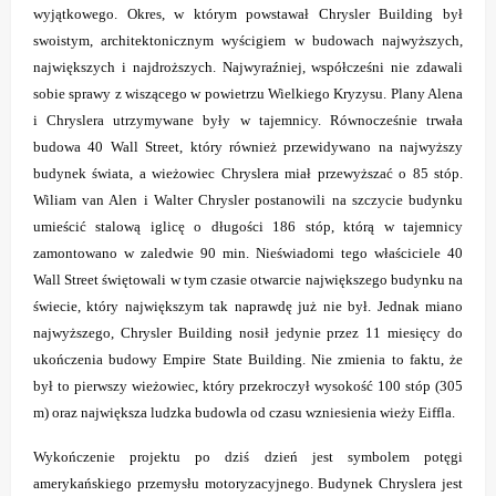
wyjątkowego. Okres, w którym powstawał Chrysler Building był
swoistym, architektonicznym wyścigiem w budowach najwyższych,
największych i najdroższych. Najwyraźniej, współcześni nie zdawali
sobie sprawy z wiszącego w powietrzu Wielkiego Kryzysu. Plany Alena
i Chryslera utrzymywane były w tajemnicy. Równocześnie trwała
budowa 40 Wall Street, który również przewidywano na najwyższy
budynek świata, a wieżowiec Chryslera miał przewyższać o 85 stóp.
Wiliam van Alen i Walter Chrysler postanowili na szczycie budynku
umieścić stalową iglicę o długości 186 stóp, którą w tajemnicy
zamontowano w zaledwie 90 min. Nieświadomi tego właściciele 40
Wall Street świętowali w tym czasie otwarcie największego budynku na
świecie, który największym tak naprawdę już nie był. Jednak miano
najwyższego, Chrysler Building nosił jedynie przez 11 miesięcy do
ukończenia budowy Empire State Building. Nie zmienia to faktu, że
był to pierwszy wieżowiec, który przekroczył wysokość 100 stóp (305
m) oraz największa ludzka budowla od czasu wzniesienia wieży Eiffla.
Wykończenie projektu po dziś dzień jest symbolem potęgi
amerykańskiego przemysłu
motoryzacyjnego. Budynek Chryslera jest