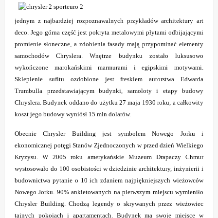
jednym z najbardziej rozpoznawalnych przykładów architektury art
deco. Jego górna część jest pokryta metalowymi płytami odbijającymi
promienie słoneczne, a zdobienia fasady mają przypominać elementy
samochodów Chryslera. Wnętrze budynku zostało luksusowo
wykończone marokańskimi marmurami i egipskimi motywami.
Sklepienie sufitu ozdobione jest freskiem autorstwa Edwarda
Trumbulla przedstawiającym budynki, samoloty i etapy budowy
Chryslera. Budynek oddano do użytku 27 maja 1930 roku, a całkowity
koszt jego budowy wyniósł 15 mln dolarów.
Obecnie Chrysler Building jest symbolem Nowego Jorku i
ekonomicznej potęgi Stanów Zjednoczonych w przed dzień Wielkiego
Kryzysu. W 2005 roku amerykańskie Muzeum Drapaczy Chmur
wystosowało do 100 osobistości w dziedzinie architektury, inżynierii i
budownictwa pytanie o 10 ich zdaniem najpiękniejszych wieżowców
Nowego Jorku. 90% ankietowanych na pierwszym miejscu wymieniło
Chrysler Building. Chodzą legendy o skrywanych przez wieżowiec
tajnych pokojach i apartamentach. Budynek ma swoje miejsce w