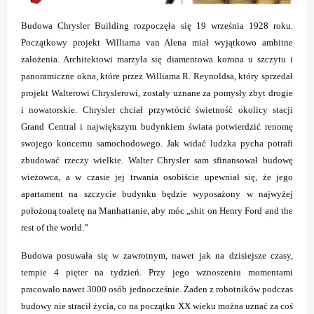
Budowa Chrysler Building rozpoczęła się 19 września 1928 roku.
Początkowy projekt Williama van Alena miał wyjątkowo ambitne
założenia. Architektowi marzyła się diamentowa korona u szczytu i
panoramiczne okna, które przez Williama R. Reynoldsa, który sprzedał
projekt Walterowi Chryslerowi, zostały uznane za pomysły zbyt drogie
i nowatorskie. Chrysler chciał przywrócić świetność okolicy stacji
Grand Central i największym budynkiem świata potwierdzić renomę
swojego koncernu samochodowego. Jak widać ludzka pycha potrafi
zbudować rzeczy wielkie. Walter Chrysler sam sfinansował budowę
wieżowca, a w czasie jej trwania osobiście upewniał się, że jego
apartament na szczycie budynku będzie wyposażony w najwyżej
położoną toaletę na Manhattanie, aby móc „shit on Henry Ford and the
rest of the world.”
Budowa posuwała się w zawrotnym, nawet jak na dzisiejsze czasy,
tempie 4 pięter na tydzień. Przy jego wznoszeniu momentami
pracowało nawet 3000 osób jednocześnie. Żaden z robotników podczas
budowy nie stracił życia, co na początku XX wieku można uznać za coś