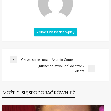
Zobacz wszystkie wpisy
Nawigacja
Głowa, serce i nogi – Antonio Conte
Poprzedni
wpisu
„Kuchenne Rewolucje” od strony
wpis
Następny
klienta
wpis
MOŻE CI SIĘ SPODOBAĆ RÓWNIEŻ