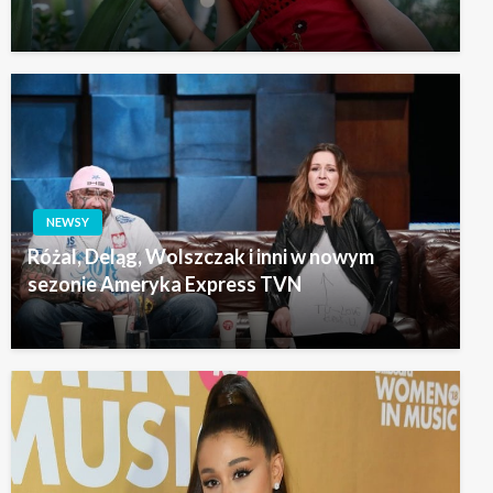
NEWSY
Różal, Deląg, Wolszczak i inni w nowym
sezonie Ameryka Express TVN