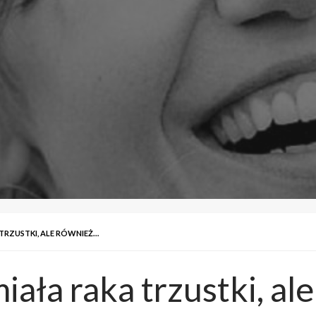
TRZUSTKI, ALE RÓWNIEŻ…
iała raka trzustki, al