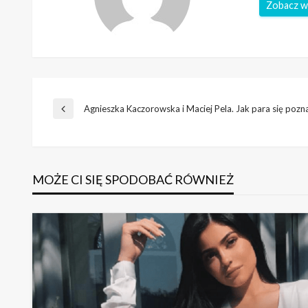
Zobacz w
Nawigacja
Agnieszka Kaczorowska i Maciej Pela. Jak para się pozn
Poprzedni
wpis
wpisu
MOŻE CI SIĘ SPODOBAĆ RÓWNIEŻ