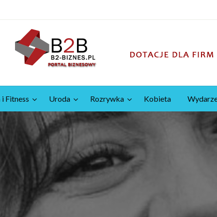
 i Fitness
Uroda
Rozrywka
Kobieta
Wydarze