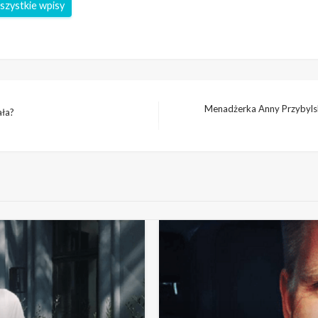
szystkie wpisy
Menadżerka Anny Przybylski
ała?
Następny
wpis