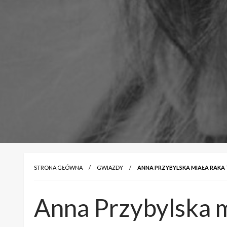
STRONA GŁÓWNA
GWIAZDY
ANNA PRZYBYLSKA MIAŁA RAKA 
Anna Przybylska m