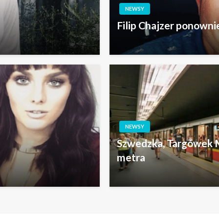
NEWSY
Filip Chajzer ponowni
NEWSY
Szwedzka, Targówek M
metra