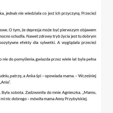
a, jednak nie wiedziała co jest ich przyczyną. Przecież
odowe. O tym, że depresja może być pierwszym objawem
ia mocno schudła. Nawet zdrowy tryb życia jest tu dobrym
pozytywne efekty dla sylwetki. A wyglądała przecież
 nie do pomyślenia, gwiazda przez wiele lat była pełna
łudniu, patrzę, a Anka śpi – opowiada mama. – Wcześniej
Ania”.
lat. Była sobota. Zadzwoniła do mnie Agnieszka. „Mamo,
wie mi nic dobrego – mówiła mama Anny Przybylskiej.