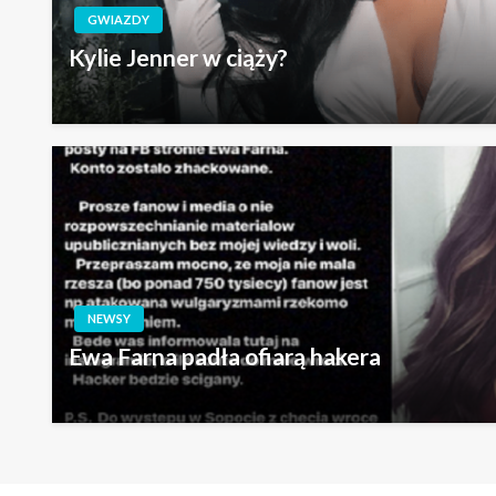
GWIAZDY
Kylie Jenner w ciąży?
NEWSY
Ewa Farna padła ofiarą hakera