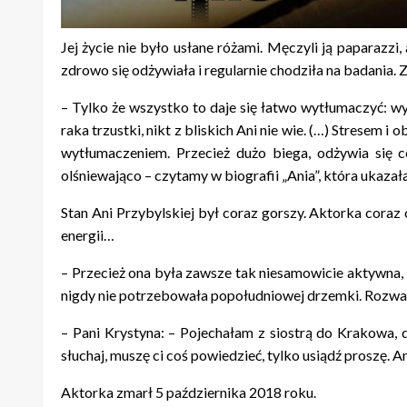
Jej życie nie było usłane różami. Męczyli ją paparazzi
zdrowo się odżywiała i regularnie chodziła na badania. 
– Tylko że wszystko to daje się łatwo wytłumaczyć: 
raka trzustki, nikt z bliskich Ani nie wie. (…) Stresem
wytłumaczeniem. Przecież dużo biega, odżywia się c
olśniewająco – czytamy w biografii „Ania”, która ukazał
Stan Ani Przybylskiej był coraz gorszy. Aktorka coraz
energii…
– Przecież ona była zawsze tak niesamowicie aktywna, n
nigdy nie potrzebowała popołudniowej drzemki. Rozważa
– Pani Krystyna: – Pojechałam z siostrą do Krakowa, d
słuchaj, muszę ci coś powiedzieć, tylko usiądź proszę. 
Aktorka zmarł 5 października 2018 roku.