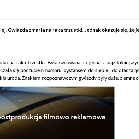
iej. Gwiazda zmarła na raka trzustki. Jednak okazuje się, że j
u na raka trzustki. Była uznawana za jedną z najzdolniejszych
czała się poczuciem humoru, dystansem do siebie i do otaczając
ykła uroda. Znakiem rozpoznawczym gwiazdy były duże, ciemne oc