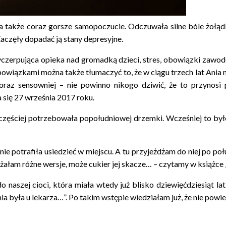
, a także coraz gorsze samopoczucie. Odczuwała silne bóle żołądk
Zaczęły dopadać ją stany depresyjne.
wyczerpująca opieka nad gromadką dzieci, stres, obowiązki zaw
 i obowiązkami można także tłumaczyć to, że w ciągu trzech lat An
oraz sensowniej – nie powinno nikogo dziwić, że to przynosi 
a się 27 września 2017 roku.
 częściej potrzebowała popołudniowej drzemki. Wcześniej to było
ie potrafiła usiedzieć w miejscu. A tu przyjeżdżam do niej po po
łam różne wersje, może cukier jej skacze… – czytamy w książce „
o naszej cioci, która miała wtedy już blisko dziewięćdziesiąt 
Ania była u lekarza…”. Po takim wstępie wiedziałam już, że nie po