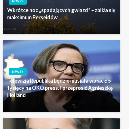
NEWSY
Wkrótce noc „spadających gwiazd” – zbliża się
maksimum Perseidów
NEWSY
Telewizja Republika będzie musiała wpłacić 5
tysięcy na OKO press. I przeprosić Agnieszkę
Holland