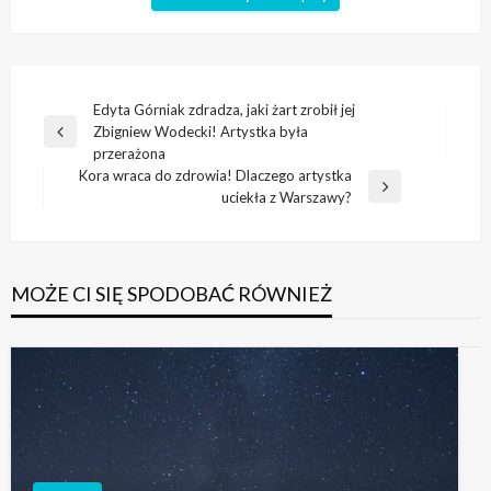
Nawigacja
Edyta Górniak zdradza, jaki żart zrobił jej
Zbigniew Wodecki! Artystka była
wpisu
Poprzedni
przerażona
wpis
Kora wraca do zdrowia! Dlaczego artystka
Następny
uciekła z Warszawy?
wpis
MOŻE CI SIĘ SPODOBAĆ RÓWNIEŻ