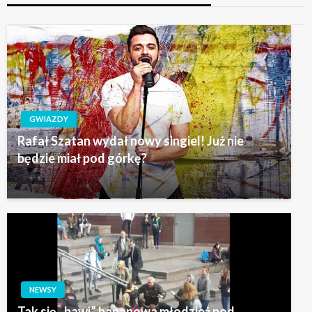
GWIAZDY
Rafał Szatan wydał nowy singiel! Już nie
będzie miał pod górkę?
NEWSY
Tak się „bawi” bananowa młodzież pod