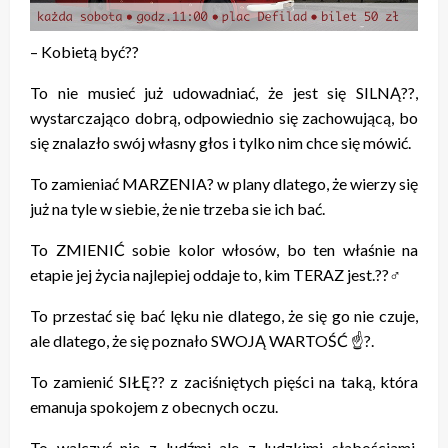
– Kobietą być??
To nie musieć już udowadniać, że jest się SILNĄ??,
wystarczająco dobrą, odpowiednio się zachowującą, bo
się znalazło swój własny głos i tylko nim chce się mówić.
To zamieniać MARZENIA? w plany dlatego, że wierzy się
już na tyle w siebie, że nie trzeba sie ich bać.
To ZMIENIĆ sobie kolor włosów, bo ten właśnie na
etapie jej życia najlepiej oddaje to, kim TERAZ jest.??‍♂️
To przestać się bać lęku nie dlatego, że się go nie czuje,
ale dlatego, że się poznało SWOJĄ WARTOŚĆ ☝?.
To zamienić SIŁĘ?? z zaciśniętych pięści na taką, która
emanuja spokojem z obecnych oczu.
To walczyć nie z ludźmi ale z ludzkimi słabościami,