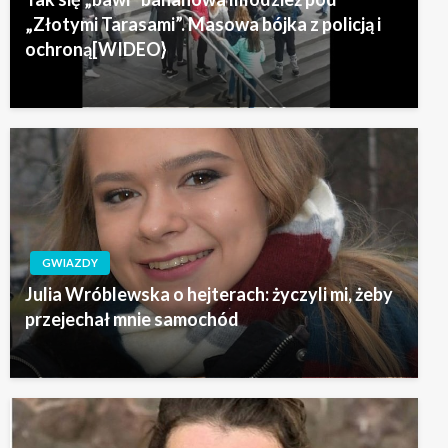
„Złotymi Tarasami”. Masowa bójka z policją i
ochroną[WIDEO}
GWIAZDY
Julia Wróblewska o hejterach: życzyli mi, żeby
przejechał mnie samochód