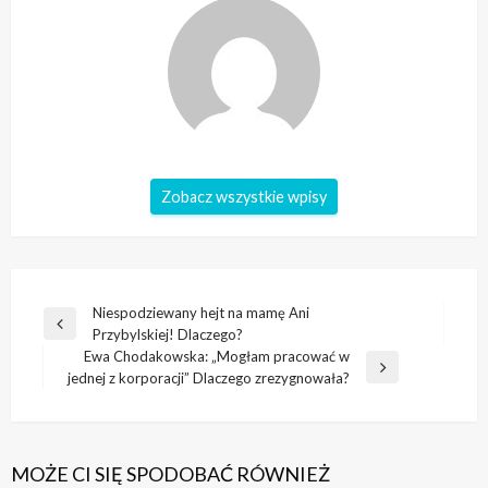
Zobacz wszystkie wpisy
Nawigacja
Niespodziewany hejt na mamę Ani
Poprzedni
Przybylskiej! Dlaczego?
wpisu
wpis
Ewa Chodakowska: „Mogłam pracować w
Następny
jednej z korporacji” Dlaczego zrezygnowała?
wpis
MOŻE CI SIĘ SPODOBAĆ RÓWNIEŻ