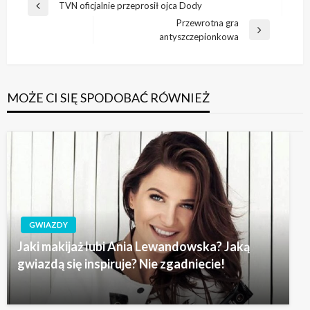
Nawigacja
TVN oficjalnie przeprosił ojca Dody
Poprzedni
wpisu
Przewrotna gra
wpis
Następny
antyszczepionkowa
wpis
MOŻE CI SIĘ SPODOBAĆ RÓWNIEŻ
GWIAZDY
Jaki makijaż lubi Ania Lewandowska? Jaką
gwiazdą się inspiruje? Nie zgadniecie!