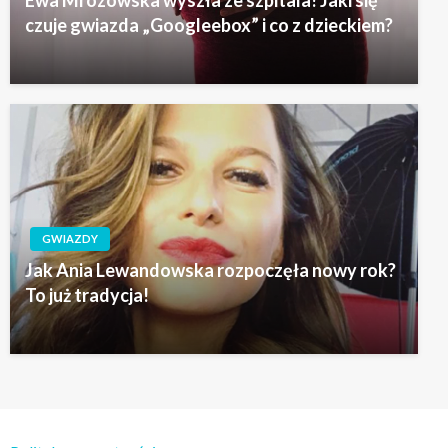
Ewa Mrozowska wyszła ze szpitala! Jaki się
czuje gwiazda „Googleebox” i co z dzieckiem?
GWIAZDY
Jak Ania Lewandowska rozpoczęła nowy rok?
To już tradycja!