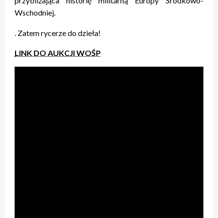
przybliżająca historię militarną Europy Środkowo-
Wschodniej.
. Zatem rycerze do dzieła!
LINK DO AUKCJI WOŚP