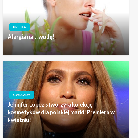
URODA
Alergia na… wodę!
GWIAZDY
Jennifer Lopez stworzyła kolekcję
kosmetyków dla polskiej marki! Premiera w
kwietniu!