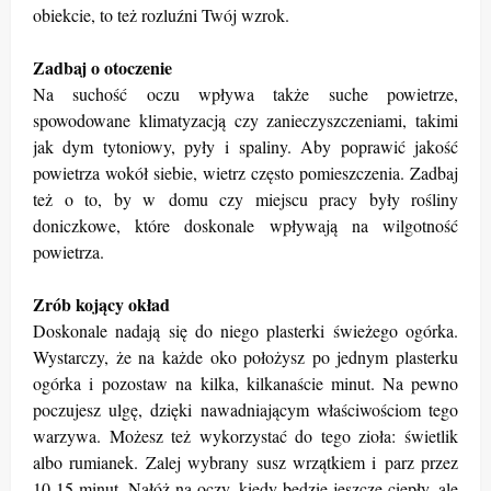
obiekcie, to też rozluźni Twój wzrok.
Zadbaj o otoczenie
Na suchość oczu wpływa także suche powietrze,
spowodowane klimatyzacją czy zanieczyszczeniami, takimi
jak dym tytoniowy, pyły i spaliny. Aby poprawić jakość
powietrza wokół siebie, wietrz często pomieszczenia. Zadbaj
też o to, by w domu czy miejscu pracy były rośliny
doniczkowe, które doskonale wpływają na wilgotność
powietrza.
Zrób kojący okład
Doskonale nadają się do niego plasterki świeżego ogórka.
Wystarczy, że na każde oko położysz po jednym plasterku
ogórka i pozostaw na kilka, kilkanaście minut. Na pewno
poczujesz ulgę, dzięki nawadniającym właściwościom tego
warzywa. Możesz też wykorzystać do tego zioła: świetlik
albo rumianek. Zalej wybrany susz wrzątkiem i parz przez
10-15 minut. Nałóż na oczy, kiedy będzie jeszcze ciepły, ale