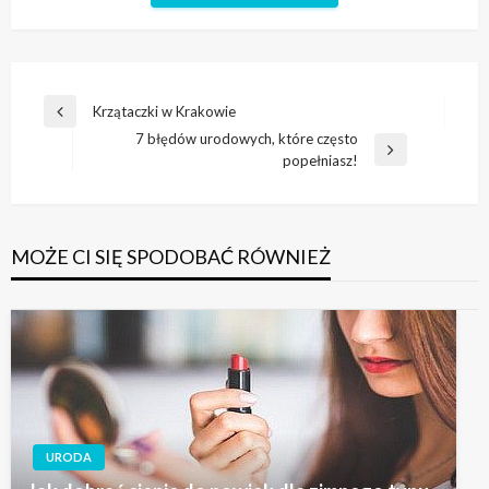
Nawigacja
Krzątaczki w Krakowie
Poprzedni
wpisu
7 błędów urodowych, które często
wpis
Następny
popełniasz!
wpis
MOŻE CI SIĘ SPODOBAĆ RÓWNIEŻ
URODA