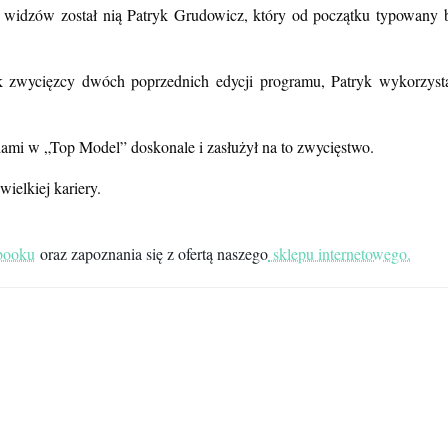
widzów został nią Patryk Grudowicz, który od początku typowany by
k zwycięzcy dwóch poprzednich edycji programu, Patryk wykorzystał
iami w „Top Model” doskonale i zasłużył na to zwycięstwo.
ielkiej kariery.
ebooku
oraz zapoznania się z ofertą naszego
sklepu internetowego.