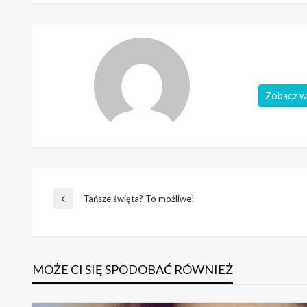
Zobacz w
Nawigacja
Tańsze święta? To możliwe!
Poprzedni
wpis
wpisu
MOŻE CI SIĘ SPODOBAĆ RÓWNIEŻ