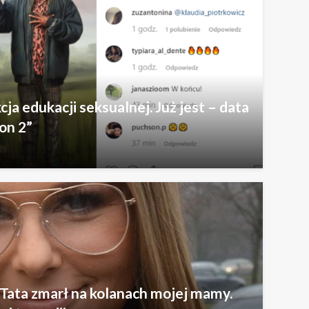
cja edukacji seksualnej. Już jest – data
on 2”
 Tata zmarł na kolanach mojej mamy.