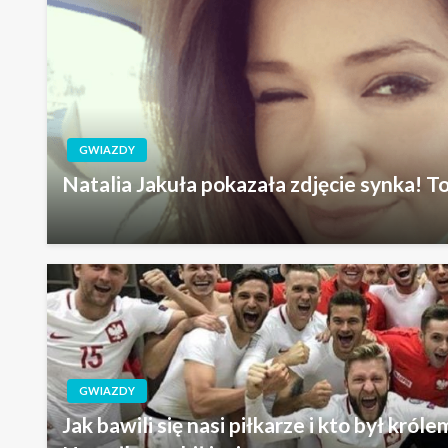
GWIAZDY
Natalia Jakuła pokazała zdjęcie synka! To
GWIAZDY
Jak bawili się nasi piłkarze i kto był kró