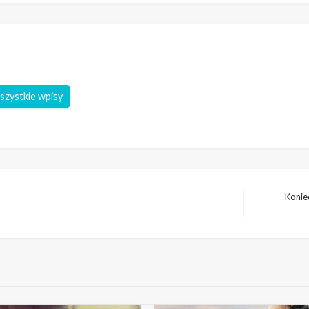
szystkie wpisy
Konie
Następny
wpis