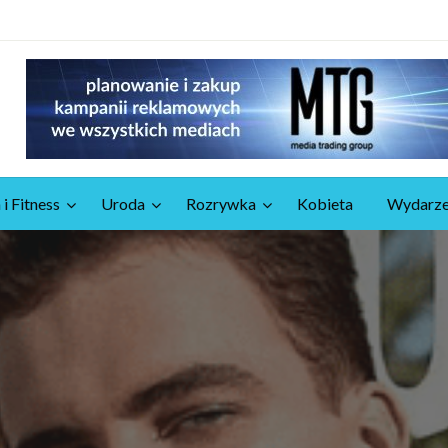
 i Fitness
Uroda
Rozrywka
Kobieta
Wydarze