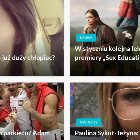
NEWSY
W styczniu kolejna lek
 już duży chłopiec?
premiery „Sex Educati
GWIAZDY
lem parkietu? Adam
Paulina Sykut-Jeżyna: