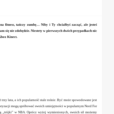
na fitness, tańczy zumbę… Niby i Ty chciałbyś zacząć, ale jesteś
sam się nie zdobędzie. Niestety w pierwszych dwóch przypadkach nic
Xbox Kinect.
 trzy lata, a ich popularność stale rośnie. Być może spowodowane jest
 motoryzacji mogą spróbować swoich umiejętności w popularnym Need For
ają „trójki” w NBA. Oprócz wyżej wymienionych, swoich sił możemy