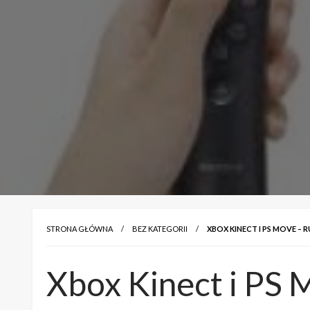
STRONA GŁÓWNA
BEZ KATEGORII
XBOX KINECT I PS MOVE – RU
Xbox Kinect i PS M