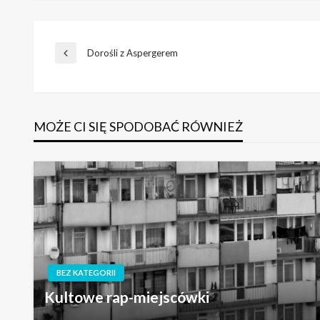
Nawigacja
Dorośli z Aspergerem
Poprzedni
wpis
wpisu
MOŻE CI SIĘ SPODOBAĆ RÓWNIEŻ
BEZ KATEGORII
Kultowe rap-miejscówki