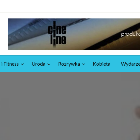
 i Fitness
Uroda
Rozrywka
Kobieta
Wydarze