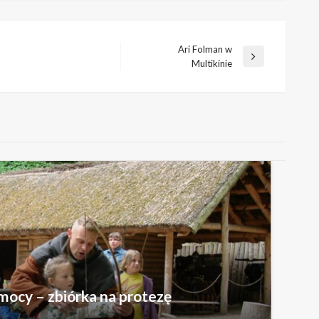
Ari Folman w
Następny
Multikinie
wpis
mocy – zbiórka na protezę