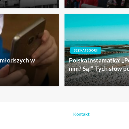
BEZ KATEGORII
ajmłodszych w
Polska instamatka: „P
nim? Są!” Tych słów p
Kontakt