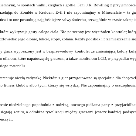
emnym), w sportach walki, kręglach i golfie. Fani J.K. Rowlling z przyjemności
rzelając do Zombie w Resident Evil i nie zapominajmy o Minecrafcie – ta gra
ańca i to one powodują najgłośniejsze salwy śmiechu, szczególnie w czasie zakrapi
które wykrywają gesty całego ciała. Nie potrzebny jest więc żaden kontroler, k
człowieka: jego dłonie, łokcie, stopy, kolana. Każdy podskok i przemieszczenie si
dy gracz wyposażony jest w bezprzewodowy kontroler ze zmieniającą kolory kulą
 ofiarom, które napatoczą się graczom, a także monitorom LCD, w przypadku wypu
kiego materiału.
warantuje niezłą zadyszkę. Niektóre z gier przygotowane są specjalnie dla chcący
 fitness klubów albo tych, którzy się wstydzą. Nie zapominajmy o oszczędności
ie niedzielnego popołudnia z rodziną, nocnego pidżama-party z przyjaciółkam
ięgają zenitu, a odrobina rywalizacji między graczami jeszcze bardziej podsyca
kończyć…