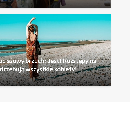
ociążowy brzuch? Jest! Rozstępy na
otrzebują wszystkie kobiety!