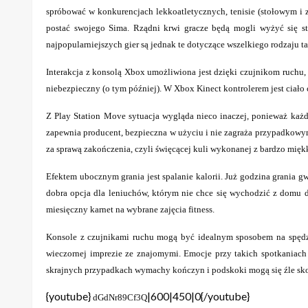
spróbować w konkurencjach lekkoatletycznych, tenisie (stołowym i zi
postać swojego Sima. Rządni krwi gracze będą mogli wyżyć się st
najpopularniejszych gier są jednak te dotyczące wszelkiego rodzaju t
Interakcja z konsolą Xbox umożliwiona jest dzięki czujnikom ruchu, 
niebezpieczny (o tym później). W Xbox Kinect kontrolerem jest ciało 
Z Play Station Move sytuacja wygląda nieco inaczej, ponieważ każ
zapewnia producent, bezpieczna w użyciu i nie zagraża przypadkowym
za sprawą zakończenia, czyli święcącej kuli wykonanej z bardzo mięk
Efektem ubocznym grania jest spalanie kalorii. Już godzina grania g
dobra opcja dla leniuchów, którym nie chce się wychodzić z domu do
miesięczny karnet na wybrane zajęcia fitness.
Konsole z czujnikami ruchu mogą być idealnym sposobem na spędzen
wieczornej imprezie ze znajomymi. Emocje przy takich spotkaniach s
skrajnych przypadkach wymachy kończyn i podskoki mogą się źle s
{youtube}
|600|450|0{/youtube}
dGdNr89Cf3Q