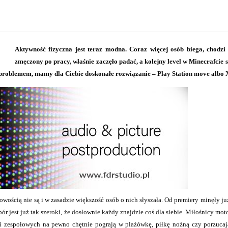
Aktywność fizyczna jest teraz modna. Coraz więcej osób biega, chodzi 
zmęczony po pracy, właśnie zaczęło padać, a kolejny level w Minecrafcie 
im problemem, mamy dla Ciebie doskonałe rozwiązanie – Play Station move albo 
ścią nie są i w zasadzie większość osób o nich słyszała. Od premiery minęły już
ybór jest już tak szeroki, że dosłownie każdy znajdzie coś dla siebie. Miłośnicy
ji zespołowych na pewno chętnie pograją w plażówkę, piłkę nożną czy porzuc