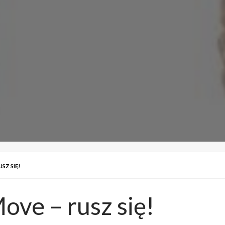
SZ SIĘ!
ove – rusz się!