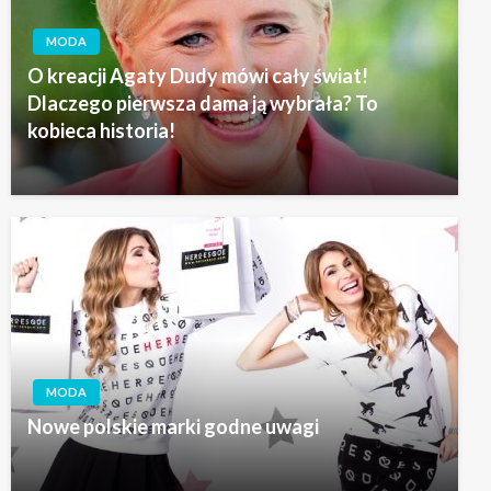
MODA
O kreacji Agaty Dudy mówi cały świat!
Dlaczego pierwsza dama ją wybrała? To
kobieca historia!
MODA
Nowe polskie marki godne uwagi