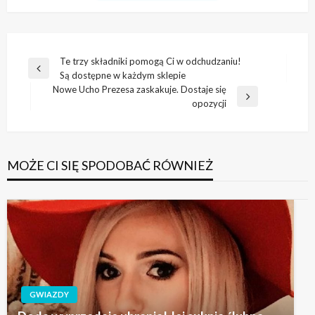
Nawigacja
Te trzy składniki pomogą Ci w odchudzaniu!
Poprzedni
Są dostępne w każdym sklepie
wpisu
wpis
Nowe Ucho Prezesa zaskakuje. Dostaje się
Następny
opozycji
wpis
MOŻE CI SIĘ SPODOBAĆ RÓWNIEŻ
GWIAZDY