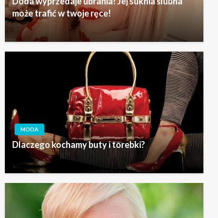
Doda wyprzedaje ubrania! Jej suknia ślubna
może trafić w twoje ręce!
MODA
Dlaczego kochamy buty i torebki?