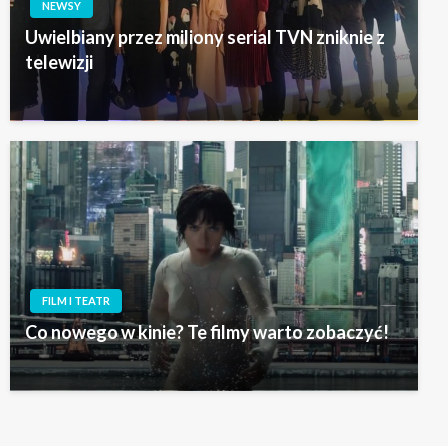
NEWSY
Uwielbiany przez miliony serial TVN zniknie z
telewizji
FILM I TEATR
Co nowego w kinie? Te filmy warto zobaczyć!