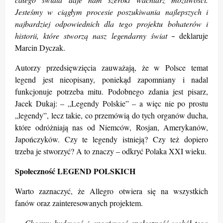
Jesteśmy w ciągłym procesie poszukiwania najlepszych i
najbardziej odpowiednich dla tego projektu bohaterów i
historii, które stworzą nasz legendarny świat
deklaruje
–
Marcin Dyczak.
Autorzy przedsięwzięcia zauważają, że w Polsce temat
legend jest nieopisany, poniekąd zapomniany i nadal
funkcjonuje potrzeba mitu. Podobnego zdania jest pisarz,
Jacek Dukaj: – „Legendy Polskie” – a więc nie po prostu
„legendy”, lecz takie, co przemówią do tych organów ducha,
które odróżniają nas od Niemców, Rosjan, Amerykanów,
Japończyków. Czy te legendy istnieją? Czy też dopiero
trzeba je stworzyć? A to znaczy – odkryć Polaka XXI wieku.
Społeczność LEGEND POLSKICH
Warto zaznaczyć, że Allegro otwiera się na wszystkich
fanów oraz zainteresowanych projektem.
Chcemy budować i angażować społeczność wokół tego
–