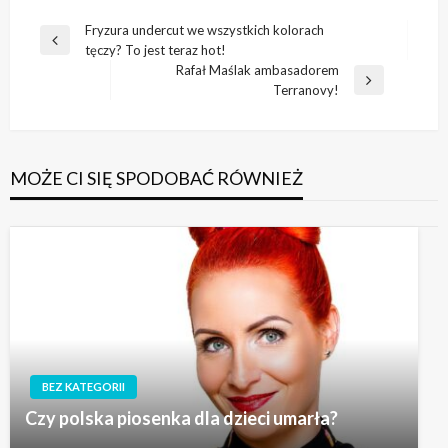
Nawigacja
Fryzura undercut we wszystkich kolorach
Poprzedni
tęczy? To jest teraz hot!
wpisu
wpis
Rafał Maślak ambasadorem
Następny
Terranovy!
wpis
MOŻE CI SIĘ SPODOBAĆ RÓWNIEŻ
BEZ KATEGORII
Czy polska piosenka dla dzieci umarła?