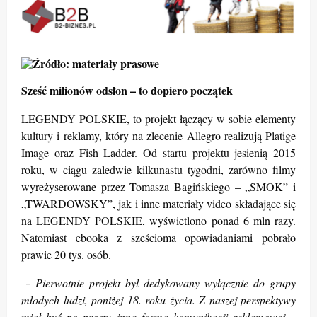
Sześć milionów odsłon – to dopiero początek
LEGENDY POLSKIE, to projekt łączący w sobie elementy
kultury i reklamy, który na zlecenie Allegro realizują Platige
Image oraz Fish Ladder. Od startu projektu jesienią 2015
roku, w ciągu zaledwie kilkunastu tygodni, zarówno filmy
wyreżyserowane przez Tomasza Bagińskiego – „SMOK” i
„TWARDOWSKY”, jak i inne materiały video składające się
na LEGENDY POLSKIE, wyświetlono ponad 6 mln razy.
Natomiast ebooka z sześcioma opowiadaniami pobrało
prawie 20 tys. osób.
Pierwotnie projekt był dedykowany wyłącznie do grupy
–
młodych ludzi, poniżej 18. roku życia. Z naszej perspektywy
miał być po prostu inną formą komunikacji reklamowej –