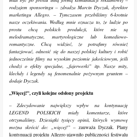
rodzajem sponsoringu – zdradza Marcin Dyczak, dyrektor
marketingu Allegro. – Tymczasem przebiliśmy 6-krotnie
nasze oczekiwania. Według mnie oznacza to, że ludzie po
prostu chcą polskich produkcji, które nie są
melodramatyczne, martyrologiczne lub komediowo-
romantyczne. Chcą widzieć, że potrafimy również
fantazjować, odnosić się do naszej polskiej kultury i robić
jednocześnie filmy na wysokim poziomie jakościowym, jeśli
chodzi o efekty specjalne, „fajerwerki” itp. Nasze mity,
klechdy i legendy są fenomenalnie pożywnym gruntem –
dodaje Dyczak.
„Więcej!”, czyli kolejne odsłony projektu
– Zdecydowanie największy wpływ na kontynuację
LEGEND POLSKICH miały komentarze, które
otrzymaliśmy. Dziesiątki tysięcy opinii, których wymowę
można skrócić do: „więcej!”
– zauważa Dyczak.
Plany
kontynuacji projektu Allegro ujawniło publiczności festiwalu