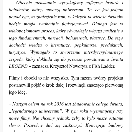
Obecnie nieustannie wyszukujemy najlepsze historie i
–
bohaterów, którzy stworzą uniwersum. To, co jest jednak
ponad tym, to znalezienie ram, w których ta wielość światów
będzie mogła swobodnie funkcjonować. Dlatego jest to
wielopoziomowy proces, który równolegle włącza myślenie o
jego fundamentach, narracji, bohaterach, plastyce. Do tego
dochodzi wiedza o literaturze, popkulturze, produktach,
turystyce. Wymagało to stworzenia interdyscyplinarnego
zespołu, który dokłada się do procesu powstawania świata
LEGEND
zaznacza Krzysztof Noworyta z Fish Ladder.
–
Filmy i ebooki to nie wszystko. Tym razem twórcy projektu
postanowili pójść o krok dalej i rozwinęli znacząco pierwotną
jego ideę.
Naszym celem na rok 2016 jest zbudowanie całego świata,
–
„legendarnego uniwersum”. W tym roku wyemitujemy trzy
nowe filmy. Nie chcemy jednak, żeby to było nasze ostatnie
słowo. Pozwólcie dać się zaskoczyć. Koncepcja budowy
całego świata daje nam szeroki wachlarz możliwości.