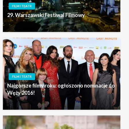
FILM I TEATR
29. Warszawski Festiwal Filmowy
FILM I TEATR
Najgorsze filmy roku: ogłoszono nominacje do
Węży 2016!