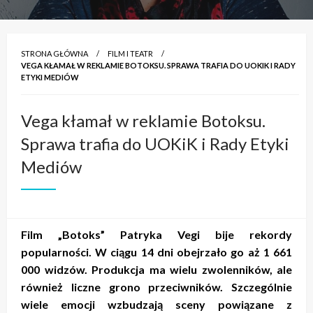
STRONA GŁÓWNA
FILM I TEATR
VEGA KŁAMAŁ W REKLAMIE BOTOKSU. SPRAWA TRAFIA DO UOKIK I RADY
ETYKI MEDIÓW
Vega kłamał w reklamie Botoksu.
Sprawa trafia do UOKiK i Rady Etyki
Mediów
Film „Botoks” Patryka Vegi bije rekordy
popularności. W ciągu 14 dni obejrzało go aż 1 661
000 widzów. Produkcja ma wielu zwolenników, ale
również liczne grono przeciwników. Szczególnie
wiele emocji wzbudzają sceny powiązane z