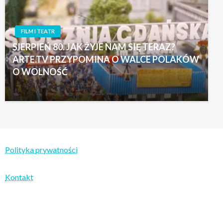
FILM I TEATR
SIERPIEŃ 80. JAK ŻYJE NAM SIĘ TERAZ?
ARTE.TV PRZYPOMINA O WALCE POLAKÓW
O WOLNOŚĆ
Polityka prywatności
Kontakt