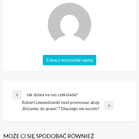
Zobacz wszystkie wpisy
Nawigacja
Jak działa na nas czekolada?
Poprzedni
wpisu
Robert Lewandowski miał promować akcję
wpis
Następny
„Różaniec do granic”? Dlaczego nie wyszło?
wpis
MOŻE CI SIĘ SPODOBAĆ RÓWNIEŻ