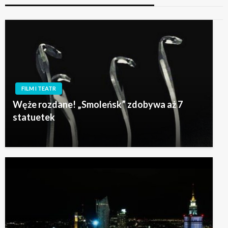
FILM I TEATR
Węże rozdane! „Smoleńsk” zdobywa aż 7
statuetek