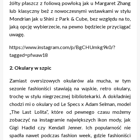
żółty płaszcz z foliową powłoką jak u Margaret Zhang
lub klasyczny beż z nowoczesnymi wstawkami w stylu
Mondrian jak u Shini z Park & Cube, bez względu na to,
jaką opcję wybierzecie, na pewno będziecie przyciągać
uwagę.
https://www.instagram.com/p/BgCHUmkg9k0/?
tagged=pfwaw18
2. Okulary w szpic
Zamiast oversizowych okularów ala mucha, w tym
sezonie fashioniści stawiają na wąskie, retro okulary,
trochę w stylu niegrzecznej bibliotekarki. A dokładniej
chodzi mi o okulary od Le Specs x Adam Selman, model
„The Last Lolita”, które od pewnego czasu możemy
zobaczyć na instagramie największych ikon mody, jak
Gigi Hadid czy Kendall Jenner. Ich popularność nie
spadła nawet podczas fashion week, gdzie fashioniści