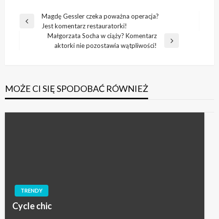
Nawigacja
Magdę Gessler czeka poważna operacja?
Poprzedni
Jest komentarz restauratorki!
wpisu
wpis
Małgorzata Socha w ciąży? Komentarz
Następny
aktorki nie pozostawia wątpliwości!
wpis
MOŻE CI SIĘ SPODOBAĆ RÓWNIEŻ
TRENDY
Cycle chic