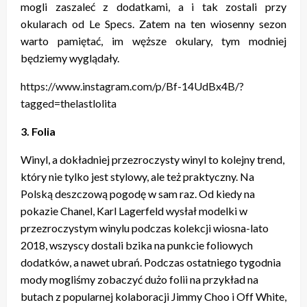
mogli zaszaleć z dodatkami, a i tak zostali przy
okularach od Le Specs. Zatem na ten wiosenny sezon
warto pamiętać, im węższe okulary, tym modniej
będziemy wyglądały.
https://www.instagram.com/p/Bf-14UdBx4B/?
tagged=thelastlolita
3. Folia
Winyl, a dokładniej przezroczysty winyl to kolejny trend,
który nie tylko jest stylowy, ale też praktyczny. Na
Polską deszczową pogodę w sam raz. Od kiedy na
pokazie Chanel, Karl Lagerfeld wysłał modelki w
przezroczystym winylu podczas kolekcji wiosna-lato
2018, wszyscy dostali bzika na punkcie foliowych
dodatków, a nawet ubrań. Podczas ostatniego tygodnia
mody mogliśmy zobaczyć dużo folii na przykład na
butach z popularnej kolaboracji Jimmy Choo i Off White,