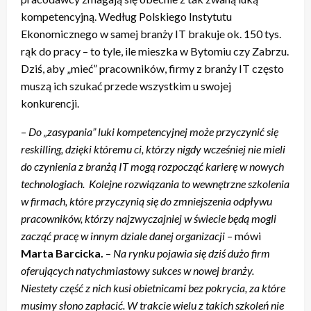
kompetencyjną. Według Polskiego Instytutu
Ekonomicznego w samej branży IT brakuje ok. 150 tys.
rąk do pracy – to tyle, ile mieszka w Bytomiu czy Zabrzu.
Dziś, aby „mieć” pracowników, firmy z branży IT często
muszą ich szukać przede wszystkim u swojej
konkurencji.
–
Do „zasypania” luki kompetencyjnej może przyczynić się
reskilling, dzięki któremu ci, którzy nigdy wcześniej nie mieli
do czynienia z branżą IT mogą rozpocząć karierę w nowych
technologiach. Kolejne rozwiązania to wewnętrzne szkolenia
w firmach, które przyczynią się do zmniejszenia odpływu
pracowników, którzy najzwyczajniej w świecie będą mogli
zacząć pracę w innym dziale danej organizacji
– mówi
Marta Barcicka.
–
Na rynku pojawia się dziś dużo firm
oferujących natychmiastowy sukces w nowej branży.
Niestety część z nich kusi obietnicami bez pokrycia, za które
musimy słono zapłacić. W trakcie wielu z takich szkoleń nie