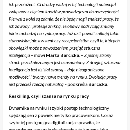
ich przełożeni. Ci drudzy widzą w tej technologii potencjał
związany z cięciem kosztów prowadzącym do oszczędności.
Pierwsi z kolei są zdania, że nie będą mogli znaleźć pracy, że
ich zawody i profesje znikną. Te obawy podsycają zmiany
jakie zachodzą na rynku pracy. Już dziś powoli znikają takie
stanowiska jak: asystent czy recepcjonistka, czyli te, których
obowiązki może z powodzeniem przejąć sztuczna
inteligencja
– mówi
Marta Barcicka
. –
Z jednej strony
,
strach przed nieznanym jest uzasadniony. Z drugiej, sztuczna
inteligencja jest dzisiaj szansą – daje nieograniczone
możliwości i tworzy nowe trendy na rynku. Ewolucja pracy
jest przecież rzeczą naturalną
– podkreśla
Barcicka.
Reskilling, czyli szansa na rynku pracy
Dynamika na rynku i szybki postęp technologiczny
spędzają sen z powiek nie tylko pracownikom. Coraz
szybciej postępująca digitalizacja sprawiła, że
pracodawcy zmagają się obecnie z tak zwaną luką