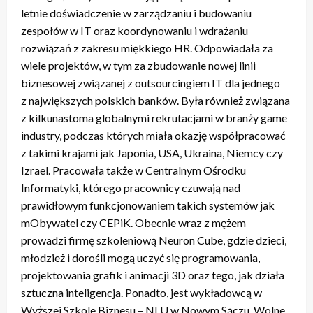
letnie doświadczenie w zarządzaniu i budowaniu
zespołów w IT oraz koordynowaniu i wdrażaniu
rozwiązań z zakresu miękkiego HR. Odpowiadała za
wiele projektów, w tym za zbudowanie nowej linii
biznesowej związanej z outsourcingiem IT dla jednego
z największych polskich banków. Była również związana
z kilkunastoma globalnymi rekrutacjami w branży game
industry, podczas których miała okazję współpracować
z takimi krajami jak Japonia, USA, Ukraina, Niemcy czy
Izrael. Pracowała także w Centralnym Ośrodku
Informatyki, którego pracownicy czuwają nad
prawidłowym funkcjonowaniem takich systemów jak
mObywatel czy CEPiK. Obecnie wraz z mężem
prowadzi firmę szkoleniową Neuron Cube, gdzie dzieci,
młodzież i dorośli mogą uczyć się programowania,
projektowania grafik i animacji 3D oraz tego, jak działa
sztuczna inteligencja. Ponadto, jest wykładowcą w
Wyższej Szkole Biznesu – NLU w Nowym Sączu. Wolne