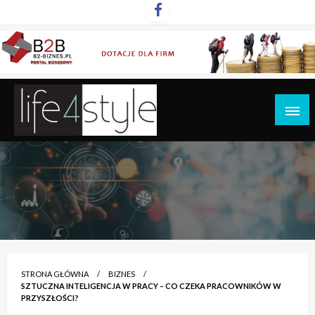
Przejdź
do
treści
life4style.pl
STRONA GŁÓWNA
BIZNES
SZTUCZNA INTELIGENCJA W PRACY – CO CZEKA PRACOWNIKÓW W
PRZYSZŁOŚCI?