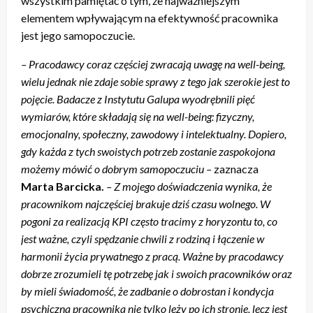
wszystkim pamiętać o tym, że najważniejszym
elementem wpływającym na efektywność pracownika
jest jego samopoczucie.
– Pracodawcy coraz częściej zwracają uwagę na well-being,
wielu jednak nie zdaje sobie sprawy z tego jak szerokie jest to
pojęcie. Badacze z
Instytutu Galupa wyodrębnili pięć
wymiarów, które składają się na well-being: fizyczny,
emocjonalny, społeczny, zawodowy i intelektualny. Dopiero,
gdy każda z tych swoistych potrzeb zostanie zaspokojona
możemy mówić o dobrym samopoczuciu
–
zaznacza
Marta Barcicka.
– Z mojego doświadczenia wynika, że
pracownikom najczęściej brakuje dziś czasu wolnego. W
pogoni za realizacją KPI często tracimy z horyzontu to, co
jest ważne, czyli spędzanie chwili z rodziną i łączenie w
harmonii życia prywatnego z pracą. Ważne by pracodawcy
dobrze zrozumieli tę potrzebę jak i swoich pracowników oraz
by mieli świadomość, że zadbanie o dobrostan i kondycja
psychiczna pracownika nie tylko leży po ich stronie, lecz jest