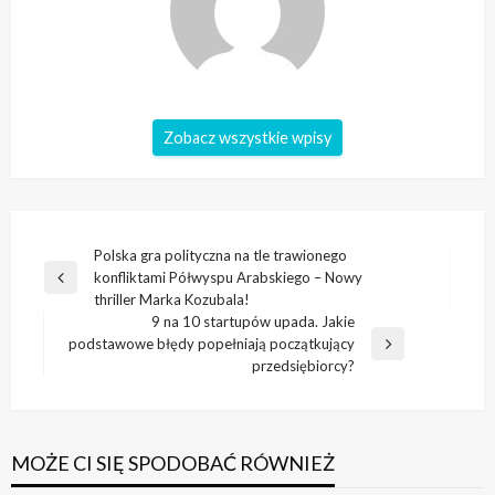
Zobacz wszystkie wpisy
Nawigacja
Polska gra polityczna na tle trawionego
konfliktami Półwyspu Arabskiego – Nowy
wpisu
Poprzedni
thriller Marka Kozubala!
wpis
9 na 10 startupów upada. Jakie
podstawowe błędy popełniają początkujący
Następny
przedsiębiorcy?
wpis
MOŻE CI SIĘ SPODOBAĆ RÓWNIEŻ