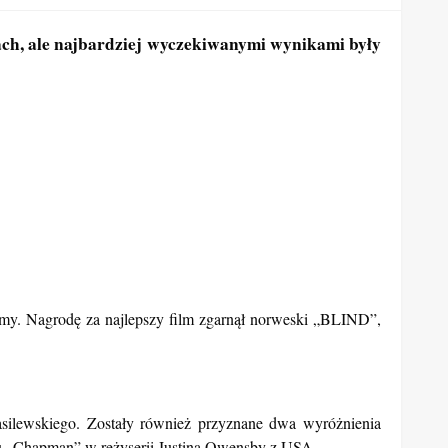
ch, ale najbardziej wyczekiwanymi wynikami były
ilmy. Nagrodę za najlepszy film zgarnął norweski „BLIND”,
asilewskiego. Zostały również przyznane dwa wyróżnienia
ilmu „Chapman” w reżyserii Justina Owensby z USA.