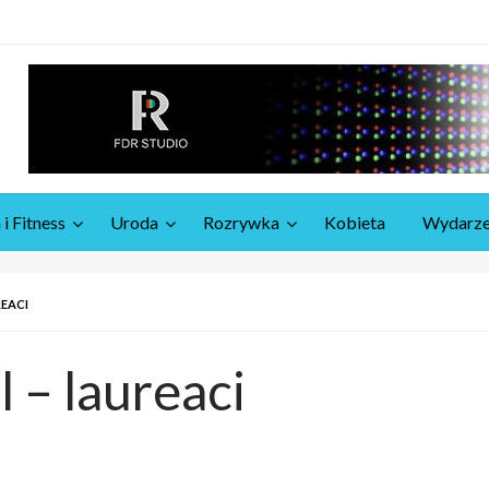
 i Fitness
Uroda
Rozrywka
Kobieta
Wydarze
REACI
l – laureaci