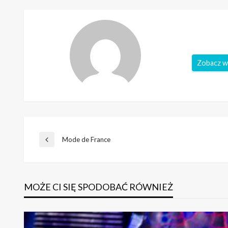
Zobacz w
Nawigacja
Mode de France
Poprzedni
wpis
wpisu
MOŻE CI SIĘ SPODOBAĆ RÓWNIEŻ