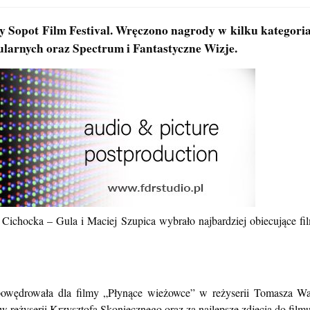
 Sopot Film Festival. Wręczono nagrody w kilku kategoria
bularnych oraz Spectrum i Fantastyczne Wizje.
 Cichocka – Gula i Maciej Szupica wybrało najbardziej obiecujące f
 powędrowała dla filmy „Płynące wieżowce” w reżyserii Tomasza W
” w reżyserii Krzysztofa Skoniecznego oraz za najlepsze zdjęcia do f