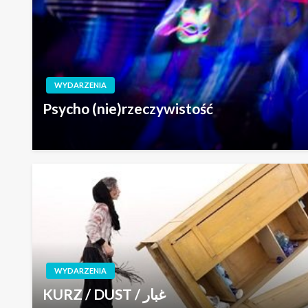
WYDARZENIA
Psycho (nie)rzeczywistość
WYDARZENIA
KURZ / DUST / غبار