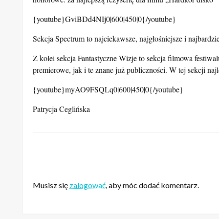
{youtube}GviBDd4NIj0|600|450|0{/youtube}
Sekcja Spectrum to najciekawsze, najgłośniejsze i najbardz
Z kolei sekcja Fantastyczne Wizje to sekcja filmowa festi
premierowe, jak i te znane już publiczności. W tej sekcji 
{youtube}myAO9FSQLq0|600|450|0{/youtube}
Patrycja Ceglińska
ZOSTAW ODPOWIEDŹ
Musisz się
zalogować
, aby móc dodać komentarz.