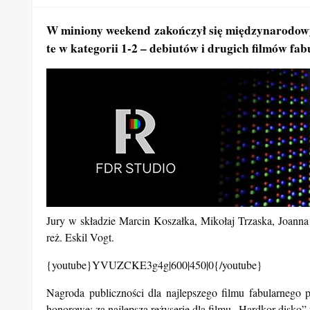
W miniony weekend zakończył się międzynarodowy
te w kategorii 1-2 – debiutów i drugich filmów fa
Jury w składzie Marcin Koszałka, Mikołaj Trzaska, Joanna
reż. Eskil Vogt.
{youtube}YVUZCKE3g4g|600|450|0{/youtube}
Nagroda publiczności dla najlepszego filmu fabularnego
honorowe: za najlepszą reżyserię dla filmu „Hardkor disko