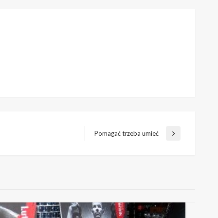
Pomagać trzeba umieć
Następny
wpis