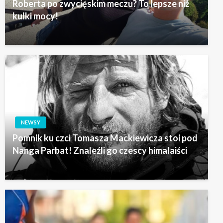
Roberta po zwycięskim meczu? To lepsze niż
kulki mocy!
NEWSY
Pomnik ku czci Tomasza Mackiewicza stoi pod
Nanga Parbat! Znaleźli go czescy himalaiści