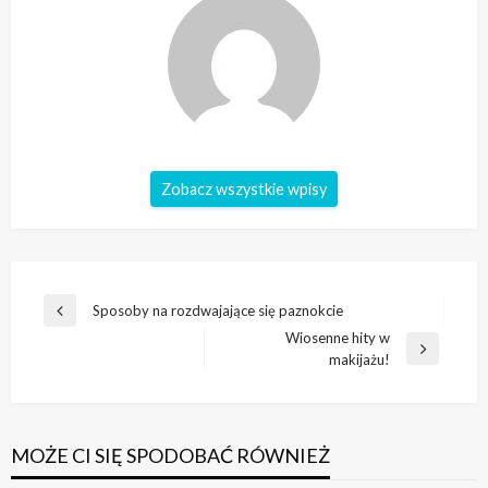
Zobacz wszystkie wpisy
Nawigacja
Sposoby na rozdwajające się paznokcie
Poprzedni
wpisu
Wiosenne hity w
wpis
Następny
makijażu!
wpis
MOŻE CI SIĘ SPODOBAĆ RÓWNIEŻ