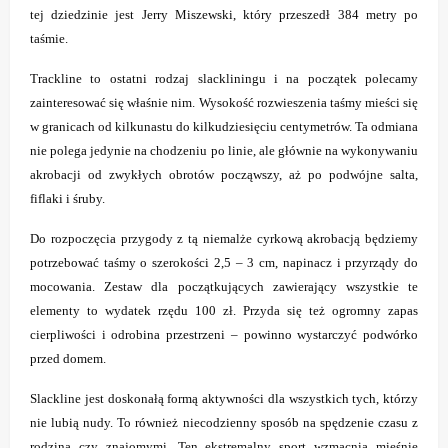
tej dziedzinie jest Jerry Miszewski, który przeszedł 384 metry po
taśmie.
Trackline to ostatni rodzaj slackliningu i na początek polecamy
zainteresować się właśnie nim. Wysokość rozwieszenia taśmy mieści się
w granicach od kilkunastu do kilkudziesięciu centymetrów. Ta odmiana
nie polega jedynie na chodzeniu po linie, ale głównie na wykonywaniu
akrobacji od zwykłych obrotów począwszy, aż po podwójne salta,
fiflaki i śruby.
Do rozpoczęcia przygody z tą niemalże cyrkową akrobacją będziemy
potrzebować taśmy o szerokości 2,5 – 3 cm, napinacz i przyrządy do
mocowania. Zestaw dla początkujących zawierający wszystkie te
elementy to wydatek rzędu 100 zł. Przyda się też ogromny zapas
cierpliwości i odrobina przestrzeni – powinno wystarczyć podwórko
przed domem.
Slackline jest doskonałą formą aktywności dla wszystkich tych, którzy
nie lubią nudy. To również niecodzienny sposób na spędzenie czasu z
rodziną czy znajomymi. Ten ekstremalny sport wzmacnia mięśnie