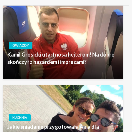
GWIAZDY
Kamil Grosicki utarł nosa hejterom! Na dobre
skończył z hazardem i imprezami?
KUCHNIA
Jakie śniadanie przygotowała Ania dla