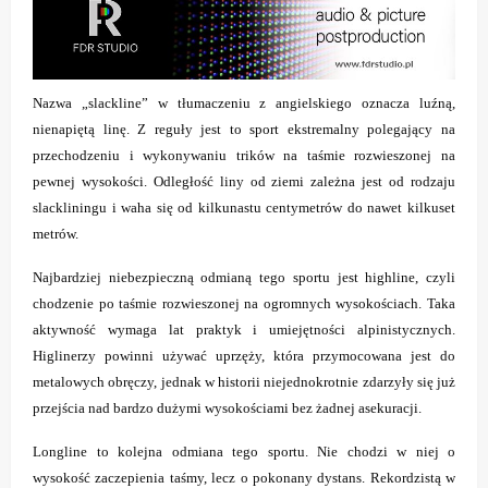
Nazwa „slackline” w tłumaczeniu z angielskiego oznacza luźną,
nienapiętą linę. Z reguły jest to sport ekstremalny polegający na
przechodzeniu i wykonywaniu trików na taśmie rozwieszonej na
pewnej wysokości. Odległość liny od ziemi zależna jest od rodzaju
slackliningu i waha się od kilkunastu centymetrów do nawet kilkuset
metrów.
Najbardziej niebezpieczną odmianą tego sportu jest highline, czyli
chodzenie po taśmie rozwieszonej na ogromnych wysokościach. Taka
aktywność wymaga lat praktyk i umiejętności alpinistycznych.
Higlinerzy powinni używać uprzęży, która przymocowana jest do
metalowych obręczy, jednak w historii niejednokrotnie zdarzyły się już
przejścia nad bardzo dużymi wysokościami bez żadnej asekuracji.
Longline to kolejna odmiana tego sportu. Nie chodzi w niej o
wysokość zaczepienia taśmy, lecz o pokonany dystans. Rekordzistą w