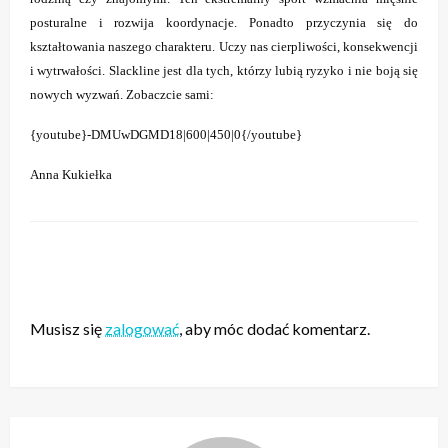
posturalne i rozwija koordynacje. Ponadto przyczynia się do
kształtowania naszego charakteru. Uczy nas cierpliwości, konsekwencji
i wytrwałości. Slackline jest dla tych, którzy lubią ryzyko i nie boją się
nowych wyzwań. Zobaczcie sami:
{youtube}
-DMUwDGMD18
|600|450|0{/youtube}
Anna Kukiełka
ZOSTAW ODPOWIEDŹ
Musisz się
zalogować
, aby móc dodać komentarz.