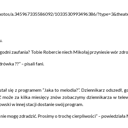
u.
 godni zaufania
?
Tobie Robercie niech Mikołaj przyniesie wór zdr
 zdrówka
?
?” – pisali fani.
tał się z programem “Jaka to melodia?”. Dziennikarz odszedł, gd
ć może za kilka miesięcy znów zobaczymy dziennikarza w tele
owski w innej stacji dostanie swój program.
 nie mogę zdradzić. Prosimy o trochę cierpliwości” – powiedział
ka.
———-