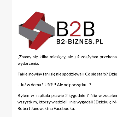
„Znamy się kilka miesięcy, ale już zdążyłam przekona
wydarzenia.
Takiej nowiny fani się nie spodziewali. Co się stało? Dzie
– Już w domu ? Ufff!!! Ale od początku…?
Byłem w szpitalu prawie 2 tygodnie ? Nie wrzucałem
wszystkim, którzy wiedzieli i nie wygadali ?Dziękuję 
Robert Janowski na Facebooku.
Na mikołajki już był w domu!
https://www.facebook.com/RobertJanowskiOfficial
Najlepszy prezent od Mikołaja