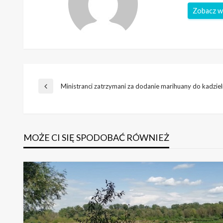
Nawigacja
Ministranci zatrzymani za dodanie marihuany do kadziel
Poprzedni
wpis
wpisu
MOŻE CI SIĘ SPODOBAĆ RÓWNIEŻ
BEZ KATEGORII
EKOspacer #nadWisłą