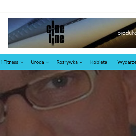
 i Fitness
Uroda
Rozrywka
Kobieta
Wydarze