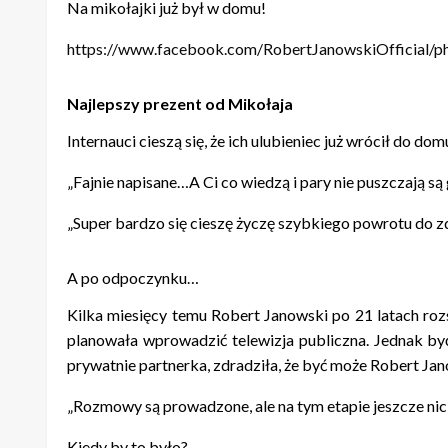
Internauci cieszą się, że ich ulubieniec już wrócił do dom
„Fajnie napisane…A Ci co wiedzą i pary nie puszczają są
„Super bardzo się cieszę życzę szybkiego powrotu do
A po odpoczynku…
Kilka miesięcy temu Robert Janowski po 21 latach rozs
planowała wprowadzić telewizja publiczna. Jednak by
prywatnie partnerka, zdradziła, że być może Robert Jan
„Rozmowy są prowadzone, ale na tym etapie jeszcze nic
Kiedy by to było?
„Program ruszyłby na wiosnę” – powiedziała menadżer
—————————————————————————————
Źródło zdjęć: pl.wikipedia.org