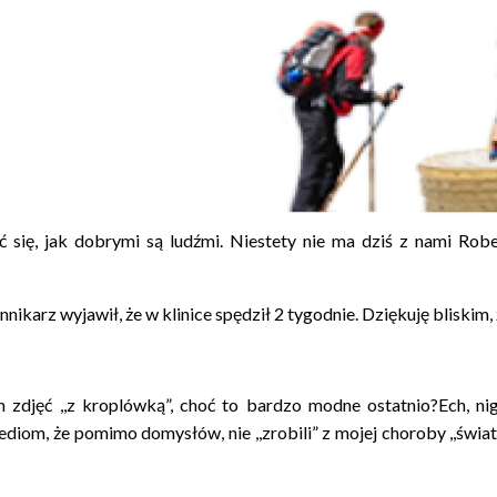
ć się, jak dobrymi są ludźmi. Niestety nie ma dziś z nami Robe
nnikarz wyjawił, że w klinice spędził 2 tygodnie. Dziękuję bliskim, 
 zdjęć ,,z kroplówką”, choć to bardzo modne ostatnio?Ech, n
Mediom, że pomimo domysłów, nie ,,zrobili” z mojej choroby ,,świ
/photos/a.345967335586092/1033530993496386/?type=3&theat