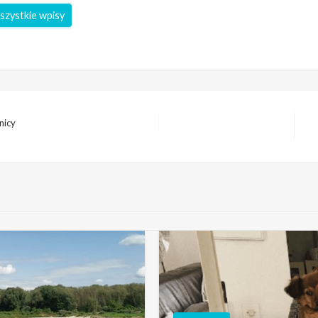
nicy
Na
wp
GWIAZDY
Jaka jest Julia Wieni
rąbka tajemnicy!