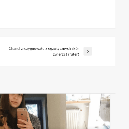
Chanel zrezygnowało z egzotycznych skór
stępny
zwierząt i futer!
is
awa? Tata Antka Królikowskiego uchylił