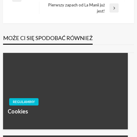
wpisu
Pierwszy zapach od La Manii już
wpis
Następny
jest!
wpis
MOŻE CI SIĘ SPODOBAĆ RÓWNIEŻ
REGULAMINY
Cookies