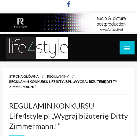
Przejdź
do
treści
life4style.pl
STRONA GŁÓWNA
REGULAMINY
REGULAMIN KONKURSU LIFE4STYLE.PL „WYGRAJ BIŻUTERIĘ DITTY
ZIMMERMANN! ”
REGULAMIN KONKURSU
Life4style.pl „Wygraj biżuterię Ditty
Zimmermann! ”