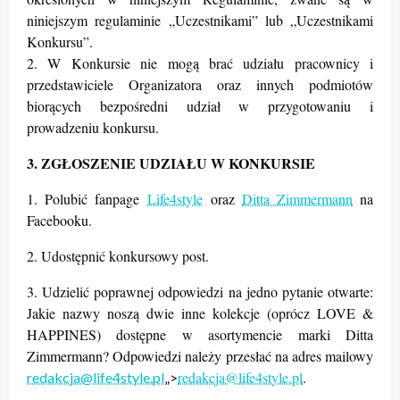
niniejszym regulaminie „Uczestnikami” lub „Uczestnikami
Konkursu”.
2. W Konkursie nie mogą brać udziału pracownicy i
przedstawiciele Organizatora oraz innych podmiotów
biorących bezpośredni udział w przygotowaniu i
prowadzeniu konkursu.
3. ZGŁOSZENIE UDZIAŁU W KONKURSIE
1. Polubić fanpage
Life4style
oraz
Ditta Zimmermann
na
Facebooku.
2. Udostępnić konkursowy post.
3. Udzielić poprawnej odpowiedzi na jedno pytanie otwarte:
Jakie nazwy noszą dwie inne kolekcje (oprócz
LOVE &
HAPPINES)
dostępne w asortymencie marki Ditta
Zimmermann? Odpowiedzi należy przesłać na adres mailowy
redakcja@life4style.pl
.
redakcja@life4style.pl
„>