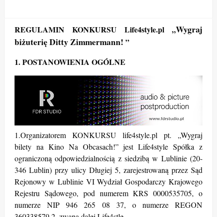
Wygraj
REGULAMIN KONKURSU Life4style.pl „
biżuterię Ditty Zimmermann!
”
1. POSTANOWIENIA OGÓLNE
1.Organizatorem KONKURSU life4style.pl pt. „Wygraj
bilety na Kino Na Obcasach!” jest Life4style Spółka z
ograniczoną odpowiedzialnością z siedzibą w Lublinie (20-
346 Lublin) przy ulicy Długiej 5, zarejestrowaną przez Sąd
Rejonowy w Lublinie VI Wydział Gospodarczy Krajowego
Rejestru Sądowego, pod numerem KRS 0000535705, o
numerze NIP 946 265 08 37, o numerze REGON
360338579.2, zwana dalej Life4stle.