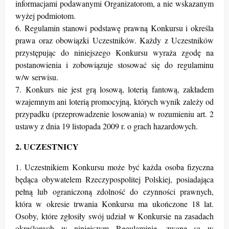
informacjami podawanymi Organizatorom, a nie wskazanym
wyżej podmiotom.
6. Regulamin stanowi podstawę prawną Konkursu i określa
prawa oraz obowiązki Uczestników. Każdy z Uczestników
przystępując do niniejszego Konkursu wyraża zgodę na
postanowienia i zobowiązuje stosować się do regulaminu
w/w serwisu.
7.
Konkurs nie jest grą losową, loterią fantową, zakładem
wzajemnym ani loterią promocyjną, których wynik zależy od
przypadku (przeprowadzenie losowania) w rozumieniu art. 2
ustawy z dnia 19 listopada 2009 r. o grach hazardowych.
2. UCZESTNICY
1. Uczestnikiem Konkursu może być każda osoba fizyczna
będąca obywatelem Rzeczypospolitej Polskiej, posiadająca
pełną lub ograniczoną zdolność do czynności prawnych,
która w okresie trwania Konkursu ma ukończone 18 lat.
Osoby, które zgłosiły swój udział w Konkursie na zasadach
określonych w niniejszym Regulaminie, zwane są w