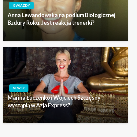
GWIAZDY
Anna Lewandowska na podium Biologicznej
Bzdury Roku. Jest reakcja trenerki?
NEWSY
Marina Łuczenko i Wojciech Szczęsny
wystąpią w Azja Express?