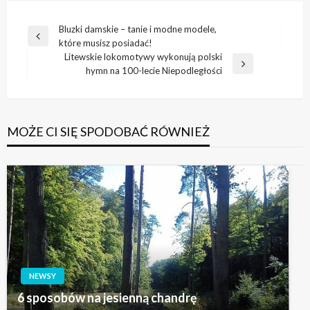
Nawigacja
Bluzki damskie – tanie i modne modele,
Poprzedni
które musisz posiadać!
wpisu
wpis
Litewskie lokomotywy wykonują polski
Następny
hymn na 100-lecie Niepodległości
wpis
MOŻE CI SIĘ SPODOBAĆ RÓWNIEŻ
NEWSY
6 sposobów na jesienną chandrę