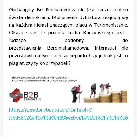
Gurbanguly Berdimuhamedow nie jest raczej idolem
świata demokracji. Monumenty dyktatora znajdują się
na każdym niemal znaczącym placu w Turkmenistanie.
Okazuje się, że pomnik Lecha Kaczyńskiego jest…
łudząco podobny do
przedstawienia Berdimuhamedowa. Internauci nie
pozostawili na twórcach suchej nitki. Czy jednak jest to
plagiat, czy tylko przypadek?
https://www.facebook.com/photo.php?
fbid=2176644512345860&set=a.1047589515251371&type