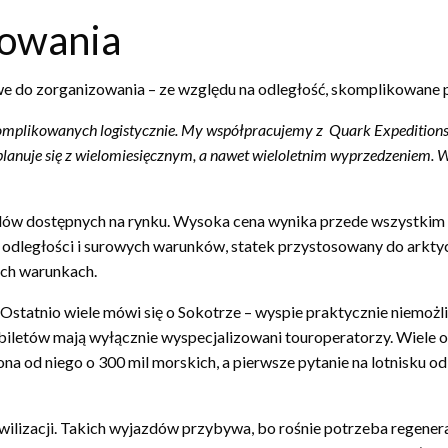
zowania
e do zorganizowania – ze względu na odległość, skomplikowane p
omplikowanych logistycznie. My współpracujemy z Quark Expeditions, 
lanuje się z wielomiesięcznym, a nawet wieloletnim wyprzedzeniem.
zdów dostępnych na rynku. Wysoka cena wynika przede wszystkim 
 odległości i surowych warunków, statek przystosowany do arkty
ch warunkach.
Ostatnio wiele mówi się o Sokotrze – wyspie praktycznie niemożl
 biletów mają wyłącznie wyspecjalizowani touroperatorzy. Wiele o
ona od niego o 300 mil morskich, a pierwsze pytanie na lotnisku o
ilizacji. Takich wyjazdów przybywa, bo rośnie potrzeba regenera