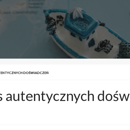
UTENTYCZNYCH DOŚWIADCZEŃ
us autentycznych doś