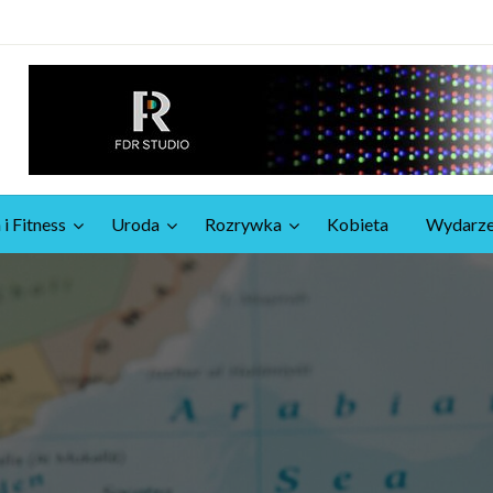
 i Fitness
Uroda
Rozrywka
Kobieta
Wydarze