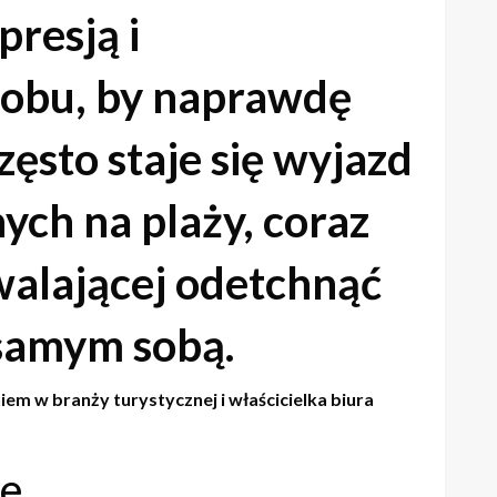
resją i
sobu, by naprawdę
ęsto staje się wyjazd
ych na plaży, coraz
walającej odetchnąć
 samym sobą.
m w branży turystycznej i właścicielka biura
je