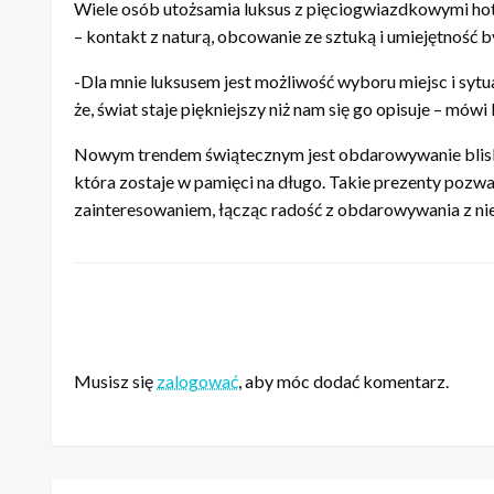
Wiele osób utożsamia luksus z pięciogwiazdkowymi ho
– kontakt z naturą, obcowanie ze sztuką i umiejętność b
-Dla mnie luksusem jest możliwość wyboru miejsc i sytu
że, świat staje piękniejszy niż nam się go opisuje – mów
Nowym trendem świątecznym jest obdarowywanie bliskic
która zostaje w pamięci na długo. Takie prezenty pozw
zainteresowaniem, łącząc radość z obdarowywania z n
ZOSTAW ODPOWIEDŹ
Musisz się
zalogować
, aby móc dodać komentarz.