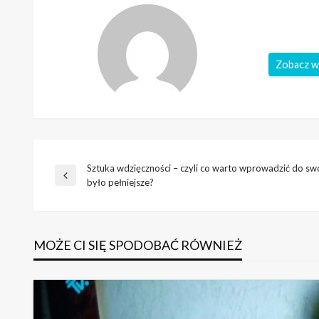
Zobacz w
Sztuka wdzięczności – czyli co warto wprowadzić do swo
Nawigacja
Poprzedni
było pełniejsze?
wpis
wpisu
MOŻE CI SIĘ SPODOBAĆ RÓWNIEŻ