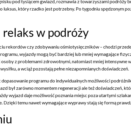
ognisku pod tysiącem gwiazd, rozmawia z towarzyszami podróży bu
e to luksus, który rzadko jest potrzebny. Po tygodniu spędzonym p
 relaks w podróży
ciu rekordów czy zdobywaniu ośmiotysięczników – chodzi przede 
programu, wyjazdy mogą być bardziej lub mniej wymagające fizyc
 osoby z problemami zdrowotnymi, natomiast mniej intensywne wyj
wysiłku, a wciąż pozostają pełne niezapomnianych doświadczeń.
est dopasowanie programu do indywidualnych możliwości podróżni
jazd był zarówno momentem regeneracji ale też doświadczeń, któr
y wyjazd daje możliwość poznania miejsc poza utartymi szlakami, 
e. Dzięki temu nawet wymagające wyprawy stają się formą prawd
niu