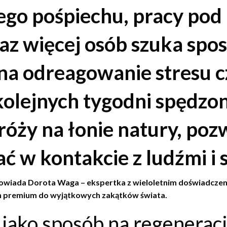
go pośpiechu, pracy pod p
az więcej osób szuka spo
a odreagowanie stresu cz
kolejnych tygodni spędzon
róży na łonie natury, poz
tać w kontakcie z ludźmi i
owiada Dorota Waga – ekspertka z wieloletnim doświadczenie
ch premium do wyjątkowych zakątków świata.
ako sposób na regenerac