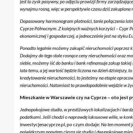
jest to zysk pasywny, po odjęciu prowizji firmy zarządzającej
wynajmu rosną, więc w perspektywie czasu dziś zakupiona 
Dopasowany harmonogram płatności, tanie połączenia lotnic
Cyprze Północnym. Z kolejnych ważnych korzyści – Cypr Półno
ekonomicznej i gospodarczej, a jednocześnie jest na styku Eu
Ponadto legalnie możemy zakupić nieruchomości poprzez krypto
Dodajmy do tego stale rosnące ceny nieruchomości oraz mo
siebie, możemy iść do banku i bank refinansuje zakup takiej
lata temu, a jej wartość będzie liczona na dzień dzisiejszy,
kredytowanie nieruchomości, to jesteśmy na etapie opraco
nieruchomości. Natomiast to prawdopodobnie wejdzie w życ
Mieszkanie w Warszawie czy na Cyprze – oto jest p
Jednopokojowe studio, w prestiżowych lokalizacjach i bardz
podatkami. Jeśli chodzi o naprawdę luksusowe wille, w kon
inwestycjenacyprze.pl, po czym dodaje:
Na ten moment je
największym popytem cieszą się studia i dwupokojowe mies