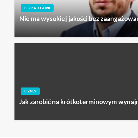
BEZ KATEGORII
Nie ma wysokiej jakości bez zaangażow
BIZNES
Jak zarobić na krótkoterminowym wynaj