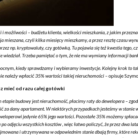
i możliwości – budżetu klienta, wielkości mieszkania, z jakim przezna
ja mieszana, czyli kilka miesięcy mieszkamy, a przez resztę czasu w
zez np. kryptowaluty, czy gotówką. Tu pojawia się też kwestia tego, cz
 nie wiedział. Trzeba pamiętać o tym, że nie ma wymiany informacji 
cnym, kiedy sprawdzamy i wybieramy inwestycje. Kolejny krok to tak 
ie należy wpłacić 35% wartości takiej nieruchomości –
opisuje Szymo
z mieć od razu całej gotówki
m etapie budowy jest nieruchomość, płacimy raty do dewelopera – zg
płacić za dany apartament. W niektórych przypadkach jesteśmy w stan
loperowi jedynie 65% jego wartości. Pozostałe 35% możemy spłacać j
 po odjęciu wszystkich kosztów , więc łatwo policzyć, że przez dwa la
najmowana i utrzymywana w odpowiednim stanie dbają firmy, które r