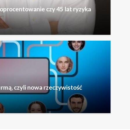
oprocentowanie czy 45 lat ryzyka
rmą, czyli nowa rzeczywistość