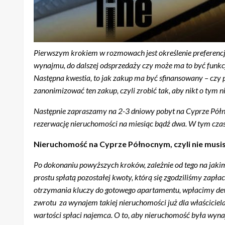
Pierwszym krokiem w rozmowach jest określenie preferencji 
wynajmu, do dalszej odsprzedaży czy może ma to być funkc
Następna kwestia, to jak zakup ma być sfinansowany – czy pr
zanonimizować ten zakup, czyli zrobić tak, aby nikt o tym
Następnie zapraszamy na 2-3 dniowy pobyt na Cyprze Półno
rezerwację nieruchomości na miesiąc bądź dwa. W tym czas
Nieruchomość na Cyprze Północnym, czyli nie musis
Po dokonaniu powyższych kroków, zależnie od tego na jaki
prostu spłatą pozostałej kwoty, którą się zgodziliśmy za
otrzymania kluczy do gotowego apartamentu, wpłacimy dewe
zwrotu za wynajem takiej nieruchomości już dla właściciela
wartości spłaci najemca. O to, aby nieruchomość była wy