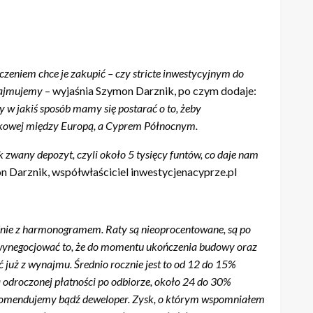
czeniem chce je zakupić – czy stricte inwestycyjnym do
ynajmujemy
– wyjaśnia Szymon Darznik, po czym dodaje:
y w jakiś sposób mamy się postarać o to, żeby
bankowej między Europą, a Cyprem Północnym.
zwany depozyt, czyli około 5 tysięcy funtów, co daje nam
n Darznik, współwłaściciel inwestycjenacyprze.pl
odnie z harmonogramem. Raty są nieoprocentowane, są po
ie wynegocjować to, że do momentu ukończenia budowy oraz
uż z wynajmu. Średnio rocznie jest to od 12 do 15%
ta odroczonej płatności po odbiorze, około 24 do 30%
ekomendujemy bądź deweloper. Zysk, o którym wspomniałem