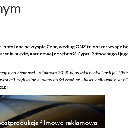
cnym
, położone na wyspie Cypr, według ONZ to obszar wyspy bę
renie międzynarodowej odrębność Cypru Północnego i jego w
 ceny nieruchomości – minimum 30-40%, od takich lokalizacji jak Hiszp
tycji, czyli to jakie mamy części wspólne – baseny, siłownie oraz blis
e.pl