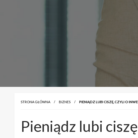
STRONA GŁÓWNA
BIZNES
PIENIĄDZ LUBI CISZĘ, CZYLI O 
Pieniądz lubi cisz