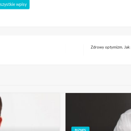
szystkie wpisy
Zdrowy optymizm. Jak p
Następny
wpis
BIZNES