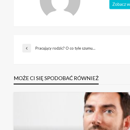
Zobacz w
Nawigacja
Pracujący rodzic? O co tyle szumu…
Poprzedni
wpis
wpisu
MOŻE CI SIĘ SPODOBAĆ RÓWNIEŻ