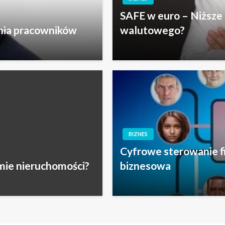
SAFE w euro – Niższe 
ania pracowników
walutowego?
BIZNES
Cyfrowe sterowanie fi
mie nieruchomości?
biznesowa