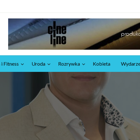
 i Fitness
Uroda
Rozrywka
Kobieta
Wydarze