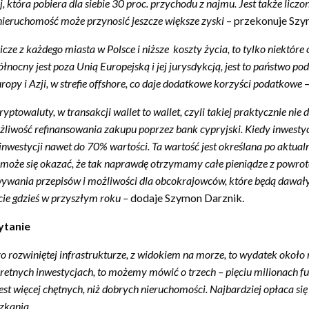
, która pobiera dla siebie 30 proc. przychodu z najmu. Jest także liczon
nieruchomość może przynosić jeszcze większe zyski
– przekonuje Szy
ze z każdego miasta w Polsce i niższe koszty życia, to tylko niektó
cny jest poza Unią Europejską i jej jurysdykcją, jest to państwo pod 
ropy i Azji, w strefie offshore, co daje dodatkowe korzyści podatkowe
–
waluty, w transakcji wallet to wallet, czyli takiej praktycznie nie do 
żliwość refinansowania zakupu poprzez bank cypryjski. Kiedy inwesty
 inwestycji nawet do 70% wartości. Ta wartość jest określana po aktual
 to może się okazać, że tak naprawdę otrzymamy całe pieniądze z powrot
wywania przepisów i możliwości dla obcokrajowców, które będą dawał
ie gdzieś w przyszłym roku –
dodaje Szymon Darznik.
ytanie
o rozwiniętej infrastrukturze, z widokiem na morze, to wydatek około
kretnych inwestycjach, to możemy mówić o trzech – pięciu milionach f
st więcej chętnych, niż dobrych nieruchomości. Najbardziej opłaca się
zkania.