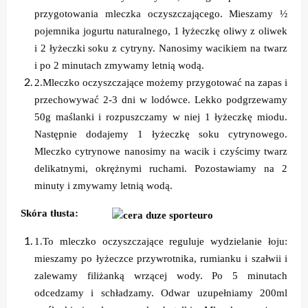
przygotowania mleczka oczyszczającego. Mieszamy ½
pojemnika jogurtu naturalnego, 1 łyżeczkę oliwy z oliwek
i 2 łyżeczki soku z cytryny. Nanosimy wacikiem na twarz
i po 2 minutach zmywamy letnią wodą.
2.
Mleczko oczyszczające możemy przygotować na zapas i
przechowywać 2-3 dni w lodówce. Lekko podgrzewamy
50g maślanki i rozpuszczamy w niej 1 łyżeczkę miodu.
Następnie dodajemy 1 łyżeczkę soku cytrynowego.
Mleczko cytrynowe nanosimy na wacik i czyścimy twarz
delikatnymi, okrężnymi ruchami. Pozostawiamy na 2
minuty i zmywamy letnią wodą.
Skóra tłusta:
1.
To mleczko oczyszczające reguluje wydzielanie łoju:
mieszamy po łyżeczce przywrotnika, rumianku i szałwii i
zalewamy filiżanką wrzącej wody. Po 5 minutach
odcedzamy i schładzamy. Odwar uzupełniamy 200ml