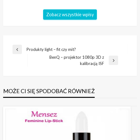
Zobacz wszystkie wpisy
Nawigacja
Produkty light – fit czy mit?
Poprzedni
wpisu
BenQ – projektor 1080p 3D z
wpis
Następny
kalibracją ISF
wpis
MOŻE CI SIĘ SPODOBAĆ RÓWNIEŻ