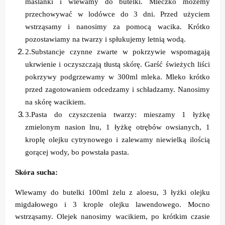
maślanki i wlewamy do butelki. Mleczko możemy
przechowywać w lodówce do 3 dni. Przed użyciem
wstrząsamy i nanosimy za pomocą wacika. Krótko
pozostawiamy na twarzy i spłukujemy letnią wodą.
2.
Substancje czynne zwarte w pokrzywie wspomagają
ukrwienie i oczyszczają tłustą skórę. Garść świeżych liści
pokrzywy podgrzewamy w 300ml mleka. Mleko krótko
przed zagotowaniem odcedzamy i schładzamy. Nanosimy
na skórę wacikiem.
3.
Pasta do czyszczenia twarzy: mieszamy 1 łyżkę
zmielonym nasion lnu, 1 łyżkę otrębów owsianych, 1
kroplę olejku cytrynowego i zalewamy niewielką ilością
gorącej wody, bo powstała pasta.
Skóra sucha:
Wlewamy do butelki 100ml żelu z aloesu, 3 łyżki olejku
migdałowego i 3 krople olejku lawendowego. Mocno
wstrząsamy. Olejek nanosimy wacikiem, po krótkim czasie