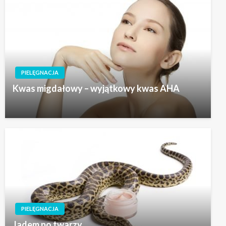
PIELĘGNACJA
Kwas migdałowy – wyjątkowy kwas AHA
PIELĘGNACJA
Jadem po twarzy