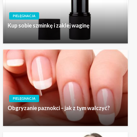
PIELĘGNACJA
Kup sobie szminkę i zaklej waginę
PIELĘGNACJA
Obgryzanie paznokci – jak z tym walczyć?