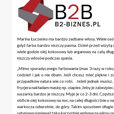
Marina Łuczenko ma bardzo zadbane włosy. Wiele osób z
gdyż farba bardzo niszczy pasma. Dzień przed wizytą u
wiele godzin olej kokosowy lub arganowy na całą dług
niszczy włosów podczas spania.
„Mimo sporadycznego farbowania (max 3 razy w roku) i 
codzień i jak o nie dbam. Jeśli chcesz mieć piękne i z
przypadków natura wie co robi. Jeżeli jednak musisz, z
fryzjera nakładam maskę np. olaplex, żeby je zabezpie
suszarką bardzo je niszczy. Myje je co 2-3 dni. Czę
obficie olej kokosowy na noc, na całej długości (nie
warkocza odwrotnie, do góry. Takim sposobem długie 
satynowa ponieważ taka korzystnie wpływa na włosy ora