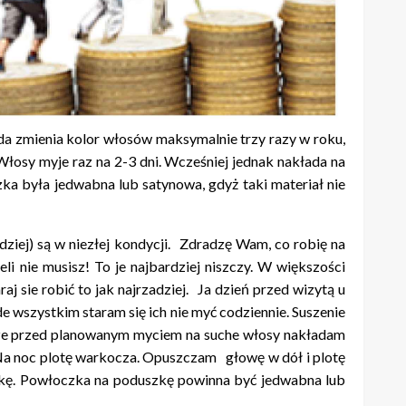
zda zmienia kolor włosów maksymalnie trzy razy w roku,
Włosy myje raz na 2-3 dni. Wcześniej jednak nakłada na
ka była jedwabna lub satynowa, gdyż taki materiał nie
dziej) są w niezłej kondycji. Zdradzę Wam, co robię na
eli nie musisz! To je najbardziej niszczy. W większości
j sie robić to jak najrzadziej. Ja dzień przed wizytą u
 wszystkim staram się ich nie myć codziennie. Suszenie
wsze przed planowanym myciem na suche włosy nakładam
 Na noc plotę warkocza. Opuszczam głowę w dół i plotę
szkę. Powłoczka na poduszkę powinna być jedwabna lub