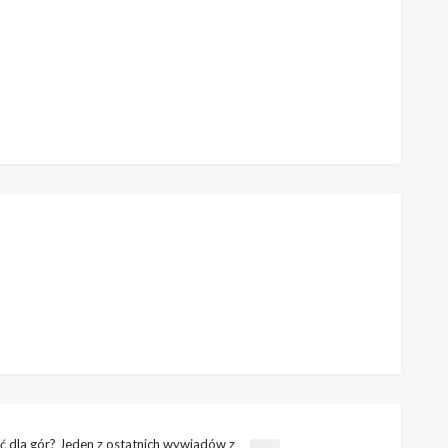
ć dla gór? Jeden z ostatnich wywiadów z