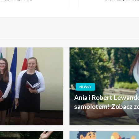
Następny
wpis
NEWSY
Ania i Robert Lewand
samolotem! Zobacz zd