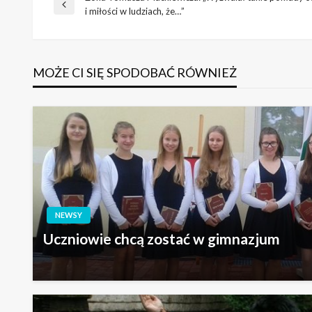
Nawigacja
Poprzedni
i miłości w ludziach, że…”
wpis
wpisu
MOŻE CI SIĘ SPODOBAĆ RÓWNIEŻ
NEWSY
Uczniowie chcą zostać w gimnazjum