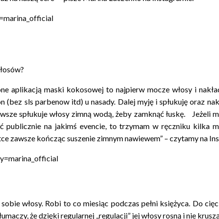
marina_official
włosów?
zone aplikacją maski kokosowej to najpierw mocze włosy i nakła
n (bez sls parbenow itd) u nasady. Dalej myję i spłukuję oraz n
wsze spłukuje włosy zimną wodą, żeby zamknąć łuskę. Jeżeli m
ać publicznie na jakimś evencie, to trzymam w ręczniku kilka m
otce zawsze kończąc suszenie zimnym nawiewem” – czytamy na In
=marina_official
sobie włosy. Robi to co miesiąc podczas pełni księżyca. Do cięc
maczy, że dzięki regularnej „regulacji” jej włosy rosną i nie kruszą