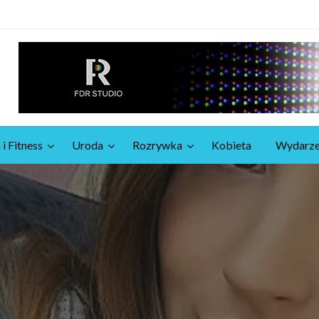
 i Fitness
Uroda
Rozrywka
Kobieta
Wydarze