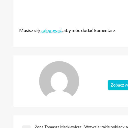
ZOSTAW ODPOWIEDŹ
Musisz się
zalogować
, aby móc dodać komentarz.
Zobacz w
Żona Tomasza Mackiewicza: „Wyzwalał takie pokłady so