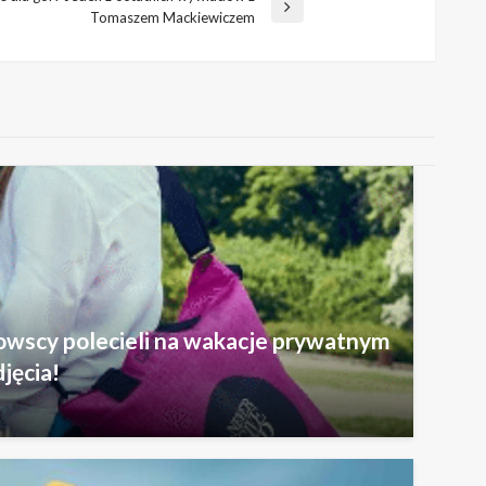
Tomaszem Mackiewiczem
owscy polecieli na wakacje prywatnym
jęcia!