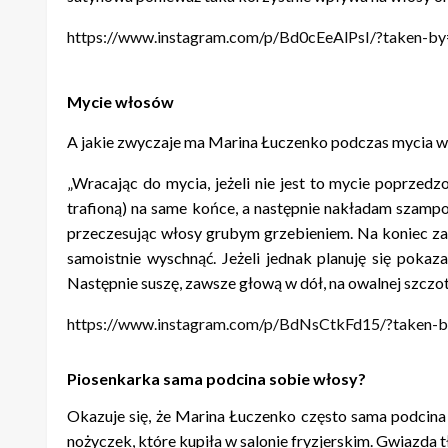
https://www.instagram.com/p/Bd0cEeAlPsI/?taken-by=
Mycie włosów
A jakie zwyczaje ma Marina Łuczenko podczas mycia 
„Wracając do mycia, jeżeli nie jest to mycie poprzed
trafioną) na same końce, a następnie nakładam szampo
przeczesując włosy grubym grzebieniem. Na koniec za
samoistnie wyschnąć. Jeżeli jednak planuję się pokaz
Następnie suszę, zawsze głową w dół, na owalnej szcz
https://www.instagram.com/p/BdNsCtkFd15/?taken-by
Piosenkarka sama podcina sobie włosy?
Okazuje się, że Marina Łuczenko często sama podcina 
nożyczek, które kupiła w salonie fryzjerskim. Gwiazda tłu