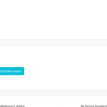
szystkie wpisy
lidarności, dobra
Ile można poświęci