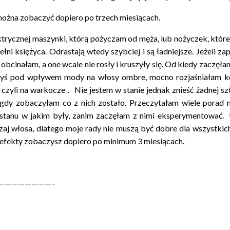
można zobaczyć dopiero po trzech miesiącach.
ycznej maszynki, którą pożyczam od męża, lub nożyczek, które ku
ni księżyca. Odrastają wtedy szybciej i są ładniejsze. Jeżeli za
obcinałam, a one wcale nie rosły i kruszyły się. Od kiedy zaczęła
dyś pod wpływem mody na włosy ombre, mocno rozjaśniałam koń
czyli na warkocze . Nie jestem w stanie jednak znieść żadnej sz
 gdy zobaczyłam co z nich zostało. Przeczytałam wiele porad n
tanu w jakim były, zanim zaczęłam z nimi eksperymentować. Ud
aj włosa, dlatego moje rady nie muszą być dobre dla wszystkich.
 efekty zobaczysz dopiero po minimum 3 miesiącach.
————————–