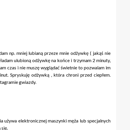
dam np. mniej lubianą przeze mnie odżywkę ( jakąś nie
akładam ulubioną odżywkę na końce i trzymam 2 minuty,
am czas i nie muszę wyglądać świetnie to pozwalam im
inut. Spryskuję odżywką , która chroni przed ciepłem.
stagramie gwiazdy.
ia używa elektronicznej maszynki męża lub specjalnych
 się.