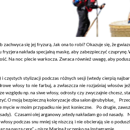
achwyca się jej fryzurą. Jak ona to robi? Okazuje się, że gwia
 fryzjera nakłada specjalną maskę, aby zabezpieczyć czuprynę. 
ość. Na noc plecie warkocza. Zwraca również uwagę, aby podusz
częstych stylizacji podczas różnych sesji (wtedy cierpią najbar
drowe włosy to nie farbuj, a zwłaszcza nie rozjaśniaj włosów jeż
e względu np. na siwe włosy, odrosty czy zwyczajnie chcesz, stara
czyć. O moją bezpieczną koloryzacje dba salon @rubyblue_ Przede
stsze mycie w moim przypadku nie jest konieczne. Po drugie, za
 u nasady). Czasami olej arganowy ,wtedy nakładam go od nasady.
włosy podczas snu mniej się niszczą i nie obcierają sie o podu
z na naszą cere” – pisze Marina Łuczenko na Instagramie.